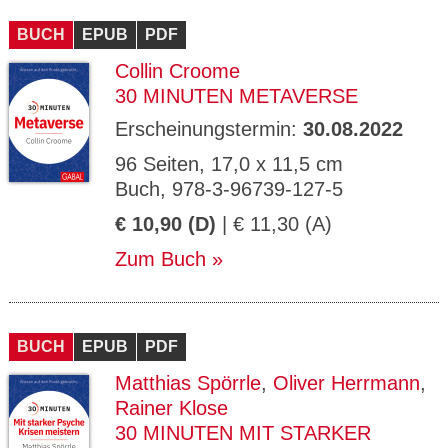
CMS_S
gabal-
Se
Wird für die Speicherung der Benutzer-
T
ESSION
verlag.
ssi
Session verwendet
T
BUCH
_ID
EPUB
de
PDF
on
P
H
Collin Croome
gabal-
Speichert den Zustimmungsstatus des
90
GV_CO
T
verlag.
Benutzers für Cookies auf der aktuellen
Ta
OKIES
T
30 MINUTEN METAVERSE
de
Domäne.
ge
P
Erscheinungstermin:
30.08.2022
96 Seiten, 17,0 x 11,5 cm
Buch, 978-3-96739-127-5
€ 10,90 (D)
| € 11,30 (A)
Zum Buch
BUCH
EPUB
PDF
Matthias Spörrle
,
Oliver Herrmann
,
Rainer Klose
30 MINUTEN MIT STARKER