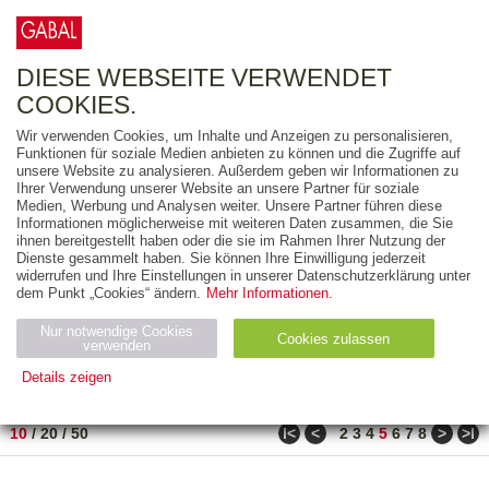
0
ARTIKEL
0.00 €
DIESE WEBSEITE VERWENDET
COOKIES.
Wir verwenden Cookies, um Inhalte und Anzeigen zu personalisieren,
FREITEXT
Funktionen für soziale Medien anbieten zu können und die Zugriffe auf
unsere Website zu analysieren. Außerdem geben wir Informationen zu
Ihrer Verwendung unserer Website an unsere Partner für soziale
AUSGABEART
Medien, Werbung und Analysen weiter. Unsere Partner führen diese
Informationen möglicherweise mit weiteren Daten zusammen, die Sie
AUS DER REIHE
ihnen bereitgestellt haben oder die sie im Rahmen Ihrer Nutzung der
Dienste gesammelt haben. Sie können Ihre Einwilligung jederzeit
widerrufen und Ihre Einstellungen in unserer Datenschutzerklärung unter
ZUM THEMA
dem Punkt „Cookies“ ändern.
Mehr Informationen.
Nur notwendige Cookies
Neuerscheinung
Bestseller
Cookies zulassen
suchen
verwenden
Details zeigen
TITEL
/
PREIS
/
DATUM
41 BIS 50 VON 288
Notwendig (2)
Statistiken (4)
Marketing (4)
ǀ<
<
>
>ǀ
10
/
20
/
50
2
3
4
5
6
7
8
Anbiet
Abl
Ty
Name
Zweck
er
auf
p
H