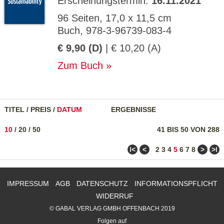
Erscheinungstermin:
16.11.2021
96 Seiten, 17,0 x 11,5 cm
Buch, 978-3-96739-083-4
€ 9,90 (D)
| € 10,20 (A)
Zum Buch
TITEL
/
PREIS
/
DATUM
ERGEBNISSE
10
/
20
/
50
41 BIS 50 VON 288
ǀ<
<
>
>ǀ
2
3
4
5
6
7
8
IMPRESSUM
AGB
DATENSCHUTZ
INFORMATIONSPFLICHT
WIDERRUF
© GABAL VERLAG GMBH OFFENBACH 2019
Folgen auf