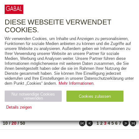
0
ARTIKEL
0.00 €
DIESE WEBSEITE VERWENDET
COOKIES.
Wir verwenden Cookies, um Inhalte und Anzeigen zu personalisieren,
FREITEXT
Funktionen für soziale Medien anbieten zu können und die Zugriffe auf
unsere Website zu analysieren. Außerdem geben wir Informationen zu
Ihrer Verwendung unserer Website an unsere Partner für soziale
AUSGABEART
Medien, Werbung und Analysen weiter. Unsere Partner führen diese
Informationen möglicherweise mit weiteren Daten zusammen, die Sie
AUS DER REIHE
ihnen bereitgestellt haben oder die sie im Rahmen Ihrer Nutzung der
Dienste gesammelt haben. Sie können Ihre Einwilligung jederzeit
widerrufen und Ihre Einstellungen in unserer Datenschutzerklärung unter
ZUM THEMA
dem Punkt „Cookies“ ändern.
Mehr Informationen.
Nur notwendige Cookies
Neuerscheinung
Bestseller
Cookies zulassen
suchen
verwenden
Details zeigen
TITEL
/
PREIS
/
DATUM
41 BIS 60 VON 990
Notwendig (2)
Statistiken (4)
Marketing (4)
ǀ<
<
>
>ǀ
10
/
20
/
50
1
2
3
4
5
6
7
Anbiet
Abl
Ty
Name
Zweck
er
auf
p
H