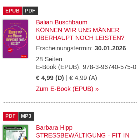
CMS_S
gabal-
Se
Wird für die Speicherung der Benutzer-
T
ESSION
verlag.
ssi
Session verwendet
T
EPUB
_ID
PDF
de
on
P
H
Balian Buschbaum
gabal-
Speichert den Zustimmungsstatus des
90
GV_CO
T
verlag.
Benutzers für Cookies auf der aktuellen
Ta
OKIES
T
KÖNNEN WIR UNS MÄNNER
de
Domäne.
ge
P
ÜBERHAUPT NOCH LEISTEN?
Erscheinungstermin:
30.01.2026
28 Seiten
E-Book (EPUB), 978-3-96740-575-0
€ 4,99 (D)
| € 4,99 (A)
Zum E-Book (EPUB)
PDF
MP3
Barbara Hipp
STRESSBEWÄLTIGUNG - FIT IN