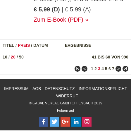
€ 5,99 (D)
| € 5,99 (A)
Zum E-Book (PDF)
TITEL
/
PREIS
/
DATUM
ERGEBNISSE
10
/
20
/
50
41 BIS 60 VON 990
ǀ<
<
>
>ǀ
1
2
3
4
5
6
7
IMPRESSUM
AGB
DATENSCHUTZ
INFORMATIONSPFLICHT
WIDERRUF
© GABAL VERLAG GMBH OFFENBACH 2019
Folgen auf