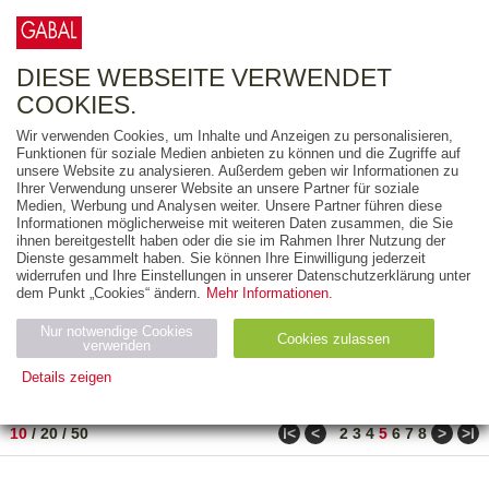
0
ARTIKEL
0.00 €
DIESE WEBSEITE VERWENDET
COOKIES.
Wir verwenden Cookies, um Inhalte und Anzeigen zu personalisieren,
FREITEXT
Funktionen für soziale Medien anbieten zu können und die Zugriffe auf
unsere Website zu analysieren. Außerdem geben wir Informationen zu
Ihrer Verwendung unserer Website an unsere Partner für soziale
AUSGABEART
Medien, Werbung und Analysen weiter. Unsere Partner führen diese
Informationen möglicherweise mit weiteren Daten zusammen, die Sie
AUS DER REIHE
ihnen bereitgestellt haben oder die sie im Rahmen Ihrer Nutzung der
Dienste gesammelt haben. Sie können Ihre Einwilligung jederzeit
widerrufen und Ihre Einstellungen in unserer Datenschutzerklärung unter
ZUM THEMA
dem Punkt „Cookies“ ändern.
Mehr Informationen.
Nur notwendige Cookies
Neuerscheinung
Bestseller
Cookies zulassen
suchen
verwenden
Details zeigen
TITEL
/
PREIS
/
DATUM
41 BIS 50 VON 990
Notwendig (2)
Statistiken (4)
Marketing (4)
ǀ<
<
>
>ǀ
10
/
20
/
50
2
3
4
5
6
7
8
Anbiet
Abl
Ty
Name
Zweck
er
auf
p
H