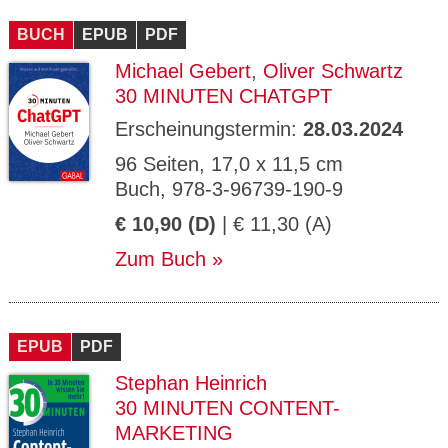
CMS_S
gabal-
Se
Wird für die Speicherung der Benutzer-
T
ESSION
verlag.
ssi
Session verwendet
T
BUCH
_ID
EPUB
de
PDF
on
P
H
Michael Gebert
,
Oliver Schwartz
gabal-
Speichert den Zustimmungsstatus des
90
GV_CO
T
verlag.
Benutzers für Cookies auf der aktuellen
Ta
OKIES
T
30 MINUTEN CHATGPT
de
Domäne.
ge
P
Erscheinungstermin:
28.03.2024
96 Seiten, 17,0 x 11,5 cm
Buch, 978-3-96739-190-9
€ 10,90 (D)
| € 11,30 (A)
Zum Buch
EPUB
PDF
Stephan Heinrich
30 MINUTEN CONTENT-
MARKETING