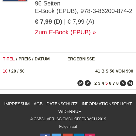
96 Seiten
E-Book (EPUB), 978-3-86200-874-2
€ 7,99 (D)
| € 7,99 (A)
Zum E-Book (EPUB)
TITEL
/
PREIS
/
DATUM
ERGEBNISSE
10
/
20
/
50
41 BIS 50 VON 990
ǀ<
<
>
>ǀ
2
3
4
5
6
7
8
IMPRESSUM
AGB
DATENSCHUTZ
INFORMATIONSPFLICHT
WIDERRUF
© GABAL VERLAG GMBH OFFENBACH 2019
Folgen auf