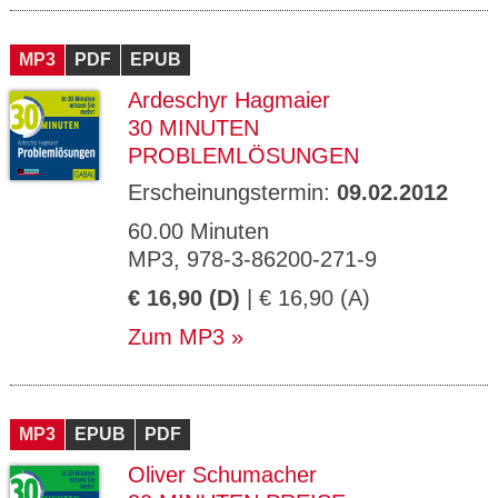
MP3
PDF
EPUB
Ardeschyr Hagmaier
30 MINUTEN
PROBLEMLÖSUNGEN
Erscheinungstermin:
09.02.2012
60.00 Minuten
MP3, 978-3-86200-271-9
€ 16,90 (D)
| € 16,90 (A)
Zum MP3
MP3
EPUB
PDF
Oliver Schumacher