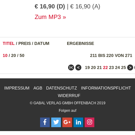
€ 16,90 (D)
| € 16,90 (A)
Zum MP3
TITEL
/
PREIS
/
DATUM
ERGEBNISSE
10
/
20
/
50
211 BIS 220 VON 271
ǀ<
<
>
19
20
21
22
23
24
25
IMPRESSUM
AGB
DATENSCHUTZ
INFORMATIONSPFLICHT
WIDERRUF
© GABAL VERLAG GMBH OFFENBACH 2019
Folgen auf