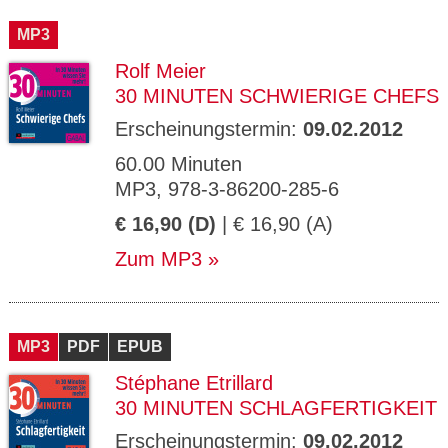
CMS_S
gabal-
Se
Wird für die Speicherung der Benutzer-
T
ESSION
verlag.
ssi
Session verwendet
T
MP3
_ID
de
on
P
H
Rolf Meier
gabal-
Speichert den Zustimmungsstatus des
90
GV_CO
T
verlag.
Benutzers für Cookies auf der aktuellen
Ta
OKIES
T
30 MINUTEN SCHWIERIGE CHEFS
de
Domäne.
ge
P
Erscheinungstermin:
09.02.2012
60.00 Minuten
MP3, 978-3-86200-285-6
€ 16,90 (D)
| € 16,90 (A)
Zum MP3
MP3
PDF
EPUB
Stéphane Etrillard
30 MINUTEN SCHLAGFERTIGKEIT
Erscheinungstermin:
09.02.2012