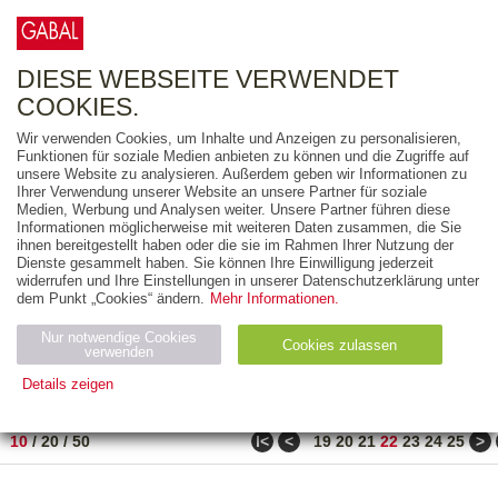
0
ARTIKEL
0.00 €
DIESE WEBSEITE VERWENDET
COOKIES.
Wir verwenden Cookies, um Inhalte und Anzeigen zu personalisieren,
FREITEXT
Funktionen für soziale Medien anbieten zu können und die Zugriffe auf
unsere Website zu analysieren. Außerdem geben wir Informationen zu
Ihrer Verwendung unserer Website an unsere Partner für soziale
AUSGABEART
Medien, Werbung und Analysen weiter. Unsere Partner führen diese
Informationen möglicherweise mit weiteren Daten zusammen, die Sie
AUS DER REIHE
ihnen bereitgestellt haben oder die sie im Rahmen Ihrer Nutzung der
Dienste gesammelt haben. Sie können Ihre Einwilligung jederzeit
widerrufen und Ihre Einstellungen in unserer Datenschutzerklärung unter
ZUM THEMA
dem Punkt „Cookies“ ändern.
Mehr Informationen.
Nur notwendige Cookies
Neuerscheinung
Bestseller
Cookies zulassen
suchen
verwenden
Details zeigen
TITEL
/
PREIS
/
DATUM
211 BIS 220 VON 271
Notwendig (2)
Statistiken (4)
Marketing (4)
ǀ<
<
>
10
/
20
/
50
19
20
21
22
23
24
25
Anbiet
Abl
Ty
Name
Zweck
er
auf
p
H