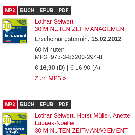
CMS_S
gabal-
Se
Wird für die Speicherung der Benutzer-
T
ESSION
verlag.
ssi
Session verwendet
T
MP3
_ID
BUCH
de
EPUB
PDF
on
P
H
Lothar Seiwert
gabal-
Speichert den Zustimmungsstatus des
90
GV_CO
T
verlag.
Benutzers für Cookies auf der aktuellen
Ta
OKIES
T
30 MINUTEN ZEITMANAGEMENT
de
Domäne.
ge
P
Erscheinungstermin:
15.02.2012
60 Minuten
MP3, 978-3-86200-294-8
€ 16,90 (D)
| € 16,90 (A)
Zum MP3
MP3
BUCH
EPUB
PDF
Lothar Seiwert
,
Horst Müller
,
Anette
Labaek-Noeller
30 MINUTEN ZEITMANAGEMENT