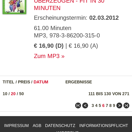
ÜBERZEUGEN - FIT IN 30
MINUTEN
Erscheinungstermin:
02.03.2012
61.00 Minuten
MP3, 978-3-86200-315-0
€ 16,90 (D)
| € 16,90 (A)
Zum MP3
TITEL
/
PREIS
/
DATUM
ERGEBNISSE
10
/
20
/
50
111 BIS 130 VON 271
ǀ<
<
>
>ǀ
3
4
5
6
7
8
9
IMPRESSUM
AGB
DATENSCHUTZ
INFORMATIONSPFLICHT