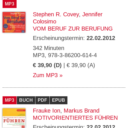
MP3
Stephen R. Covey
,
Jennifer
Colosimo
VOM BERUF ZUR BERUFUNG
Erscheinungstermin:
22.02.2012
342 Minuten
MP3, 978-3-86200-614-4
€ 39,90 (D)
| € 39,90 (A)
Zum MP3
MP3
BUCH
PDF
EPUB
Frauke Ion
,
Markus Brand
MOTIVORIENTIERTES FÜHREN
Erscheinungstermin:
22.02.2012