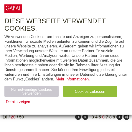
0
ARTIKEL
0.00 €
DIESE WEBSEITE VERWENDET
COOKIES.
Wir verwenden Cookies, um Inhalte und Anzeigen zu personalisieren,
FREITEXT
Funktionen für soziale Medien anbieten zu können und die Zugriffe auf
unsere Website zu analysieren. Außerdem geben wir Informationen zu
Ihrer Verwendung unserer Website an unsere Partner für soziale
AUSGABEART
Medien, Werbung und Analysen weiter. Unsere Partner führen diese
Informationen möglicherweise mit weiteren Daten zusammen, die Sie
AUS DER REIHE
ihnen bereitgestellt haben oder die sie im Rahmen Ihrer Nutzung der
Dienste gesammelt haben. Sie können Ihre Einwilligung jederzeit
widerrufen und Ihre Einstellungen in unserer Datenschutzerklärung unter
ZUM THEMA
dem Punkt „Cookies“ ändern.
Mehr Informationen.
Nur notwendige Cookies
Neuerscheinung
Bestseller
Cookies zulassen
suchen
verwenden
Details zeigen
TITEL
/
PREIS
/
DATUM
111 BIS 130 VON 271
Notwendig (2)
Statistiken (4)
Marketing (4)
ǀ<
<
>
>ǀ
10
/
20
/
50
3
4
5
6
7
8
9
Anbiet
Abl
Ty
Name
Zweck
er
auf
p
H