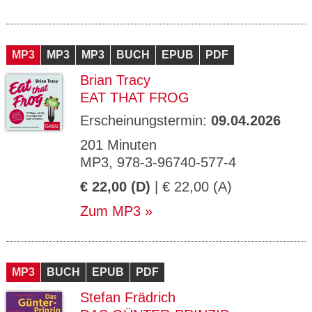
MP3
MP3
MP3
BUCH
EPUB
PDF
Brian Tracy
EAT THAT FROG
Erscheinungstermin:
09.04.2026
201 Minuten
MP3, 978-3-96740-577-4
€ 22,00 (D)
| € 22,00 (A)
Zum MP3
MP3
BUCH
EPUB
PDF
Stefan Frädrich