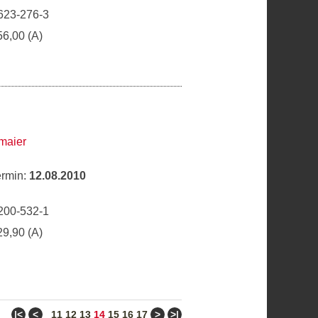
623-276-3
56,00 (A)
maier
ermin:
12.08.2010
200-532-1
29,90 (A)
ǀ<
<
>
>ǀ
11
12
13
14
15
16
17