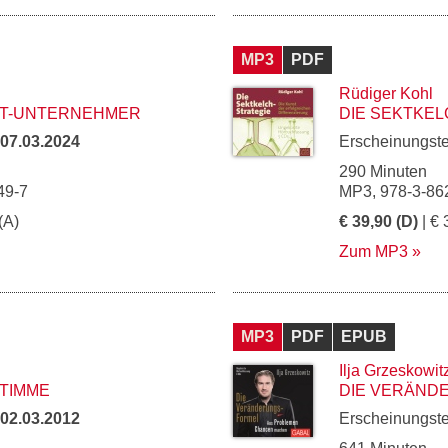
MP3
PDF
Rüdiger Kohl
RT-UNTERNEHMER
DIE SEKTKEL
07.03.2024
Erscheinungst
290 Minuten
49-7
MP3, 978-3-86
(A)
€ 39,90 (D)
| € 
Zum MP3
MP3
PDF
EPUB
Ilja Grzeskowit
TIMME
DIE VERÄND
02.03.2012
Erscheinungst