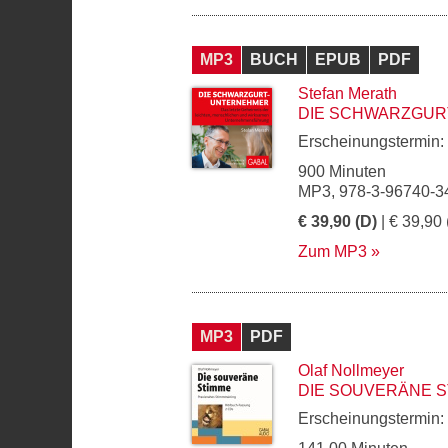
MP3
BUCH
EPUB
PDF
Stefan Merath
DIE SCHWARZGU
Erscheinungstermin:
900 Minuten
MP3, 978-3-96740-3
€ 39,90 (D)
| € 39,90 
Zum MP3
MP3
PDF
Olaf Nollmeyer
DIE SOUVERÄNE S
Erscheinungstermin: