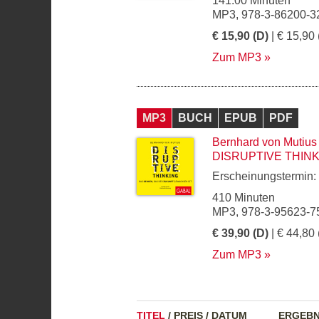
141.00 Minuten
MP3, 978-3-86200-3
€ 15,90 (D)
| € 15,90 
Zum MP3
MP3
BUCH
EPUB
PDF
Bernhard von Mutius
DISRUPTIVE THIN
Erscheinungstermin:
410 Minuten
MP3, 978-3-95623-7
€ 39,90 (D)
| € 44,80 
Zum MP3
TITEL
/
PREIS
/
DATUM
ERGEBN