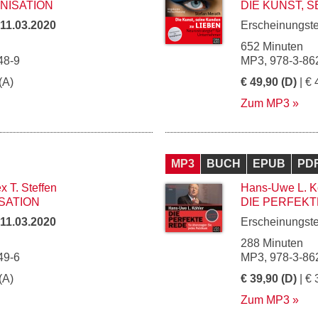
NISATION
DIE KUNST, 
11.03.2020
Erscheinungst
652 Minuten
48-9
MP3, 978-3-86
(A)
€ 49,90 (D)
| € 
Zum MP3
MP3
BUCH
EPUB
PD
x T. Steffen
Hans-Uwe L. K
SATION
DIE PERFEKT
11.03.2020
Erscheinungst
288 Minuten
49-6
MP3, 978-3-86
(A)
€ 39,90 (D)
| € 
Zum MP3