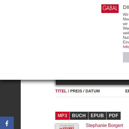
0
ARTIKEL
0.00 €
D
Wir
Med
wir
Wer
START
BÜCHER
wei
Nut
GESAMTVERZEICHNIS
BÜCHER
E-BO
Ein
Inf
FREITEXT
Neuerscheinung
Bests
Notwendig (2)
Name
TITEL
/
PREIS
/
DATUM
E
CMS_SESSIO
GV_COOKIES
MP3
BUCH
EPUB
PDF
Stephanie Borgert