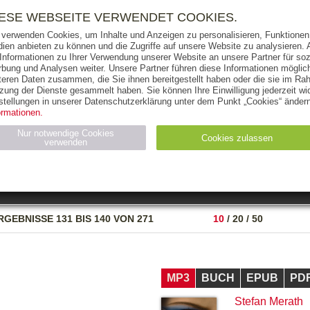
RIGHTS
PRESSE
HANDEL
FÜR UNTERNEHMEN
NEWSL
IESE WEBSEITE VERWENDET COOKIES.
 verwenden Cookies, um Inhalte und Anzeigen zu personalisieren, Funktionen 
ien anbieten zu können und die Zugriffe auf unsere Website zu analysieren
 Informationen zu Ihrer Verwendung unserer Website an unsere Partner für soz
bung und Analysen weiter. Unsere Partner führen diese Informationen möglic
THEMEN
AUTOREN
VERLAG
teren Daten zusammen, die Sie ihnen bereitgestellt haben oder die sie im Ra
zung der Dienste gesammelt haben. Sie können Ihre Einwilligung jederzeit wid
OKS
AUDIO-CDS
MP3
NON-BOOKS
stellungen in unserer Datenschutzerklärung unter dem Punkt „Cookies“ ändern
ormationen.
AUSGABEART
AUS DER REIHE
Nur notwendige Cookies
Cookies zulassen
verwenden
eller
Statistiken (4)
Marketing (4)
Anbieter
Zweck
RGEBNISSE
131 BIS 140 VON 271
10
/
20
/
50
gabal-
N_ID
Wird für die Speicherung der Benutzer-Session verwendet
verlag.de
gabal-
Speichert den Zustimmungsstatus des Benutzers für Cookies
verlag.de
auf der aktuellen Domäne.
MP3
BUCH
EPUB
PD
Stefan Merath