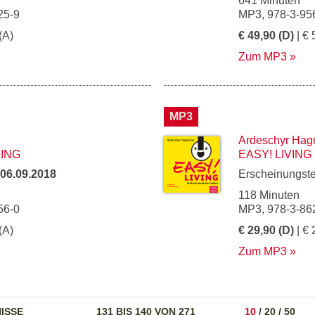
641 Minuten
25-9
MP3, 978-3-95
(A)
€ 49,90 (D)
| € 
Zum MP3
MP3
Ardeschyr Hag
KING
EASY! LIVING
06.09.2018
Erscheinungst
118 Minuten
56-0
MP3, 978-3-86
(A)
€ 29,90 (D)
| € 
Zum MP3
ISSE
131 BIS 140 VON 271
10
/
20
/
50