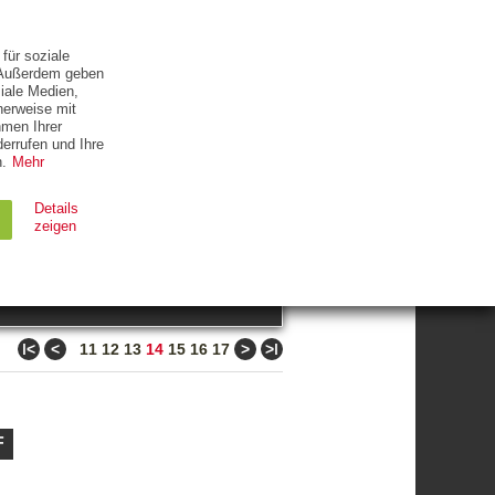
ETTER
KONTAKT
für soziale
. Außerdem geben
iale Medien,
herweise mit
hmen Ihrer
errufen und Ihre
.
Mehr
ZUM THEMA
Details
zeigen
suchen
Ablauf
Typ
ǀ<
<
>
>ǀ
11
12
13
14
15
16
17
Session
HTTP
90 Tage
HTTP
F