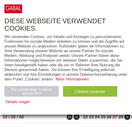
0
ARTIKEL
0.00 €
DIESE WEBSEITE VERWENDET
COOKIES.
Wir verwenden Cookies, um Inhalte und Anzeigen zu personalisieren,
FREITEXT
Funktionen für soziale Medien anbieten zu können und die Zugriffe auf
unsere Website zu analysieren. Außerdem geben wir Informationen zu
Ihrer Verwendung unserer Website an unsere Partner für soziale
AUSGABEART
Medien, Werbung und Analysen weiter. Unsere Partner führen diese
Informationen möglicherweise mit weiteren Daten zusammen, die Sie
AUS DER REIHE
ihnen bereitgestellt haben oder die sie im Rahmen Ihrer Nutzung der
Dienste gesammelt haben. Sie können Ihre Einwilligung jederzeit
widerrufen und Ihre Einstellungen in unserer Datenschutzerklärung unter
ZUM THEMA
dem Punkt „Cookies“ ändern.
Mehr Informationen.
Nur notwendige Cookies
Neuerscheinung
Bestseller
Cookies zulassen
suchen
verwenden
Details zeigen
TITEL
/
PREIS
/
DATUM
261 BIS 270 VON 271
Notwendig (2)
Statistiken (4)
Marketing (4)
ǀ<
<
>
10
/
20
/
50
22
23
24
25
26
27
28
Anbiet
Abl
Ty
Name
Zweck
er
auf
p
H