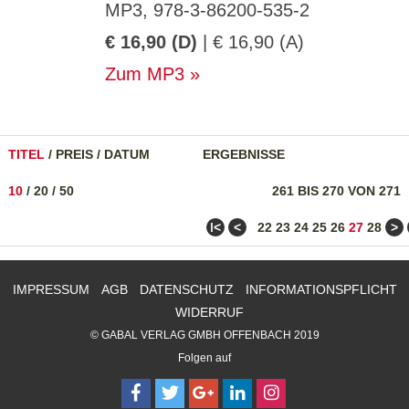
MP3, 978-3-86200-535-2
€ 16,90 (D)
| € 16,90 (A)
Zum MP3
TITEL
/
PREIS
/
DATUM
ERGEBNISSE
10
/
20
/
50
261 BIS 270 VON 271
ǀ<
<
>
22
23
24
25
26
27
28
IMPRESSUM
AGB
DATENSCHUTZ
INFORMATIONSPFLICHT
WIDERRUF
© GABAL VERLAG GMBH OFFENBACH 2019
Folgen auf