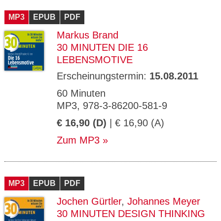
CMS_S
gabal-
Se
Wird für die Speicherung der Benutzer-
T
ESSION
verlag.
ssi
Session verwendet
T
MP3
_ID
EPUB
de
PDF
on
P
H
Markus Brand
gabal-
Speichert den Zustimmungsstatus des
90
GV_CO
T
verlag.
Benutzers für Cookies auf der aktuellen
Ta
OKIES
T
30 MINUTEN DIE 16
de
Domäne.
ge
P
LEBENSMOTIVE
Erscheinungstermin:
15.08.2011
60 Minuten
MP3, 978-3-86200-581-9
€ 16,90 (D)
| € 16,90 (A)
Zum MP3
MP3
EPUB
PDF
Jochen Gürtler
,
Johannes Meyer
30 MINUTEN DESIGN THINKING