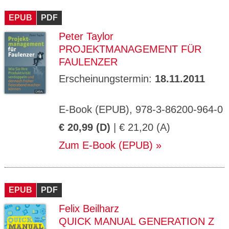
CMS_S
gabal-
Se
Wird für die Speicherung der Benutzer-
T
ESSION
verlag.
ssi
Session verwendet
T
EPUB
_ID
PDF
de
on
P
H
Peter Taylor
gabal-
Speichert den Zustimmungsstatus des
90
GV_CO
T
verlag.
Benutzers für Cookies auf der aktuellen
Ta
OKIES
T
PROJEKTMANAGEMENT FÜR
de
Domäne.
ge
P
FAULENZER
Erscheinungstermin:
18.11.2011
E-Book (EPUB), 978-3-86200-964-0
€ 20,99 (D)
| € 21,20 (A)
Zum E-Book (EPUB)
EPUB
PDF
Felix Beilharz
QUICK MANUAL GENERATION Z