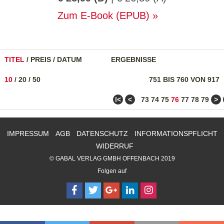
Zum E-Book (EPUB)
TITEL
/
PREIS
/
DATUM
ERGEBNISSE
10
/
20
/
50
751 BIS 760 VON 917
ǀ<
<
>
73
74
75
76
77
78
79
IMPRESSUM
AGB
DATENSCHUTZ
INFORMATIONSPFLICHT
WIDERRUF
© GABAL VERLAG GMBH OFFENBACH 2019
Folgen auf