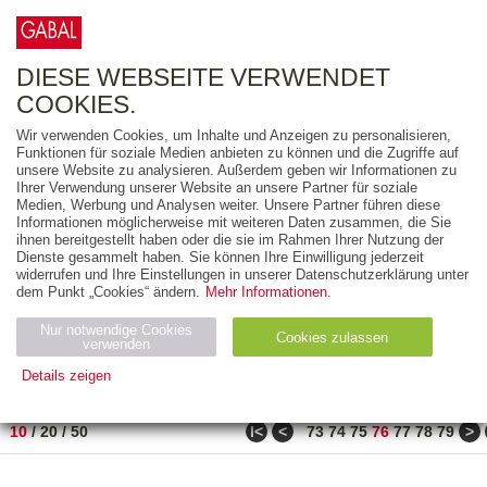
0
ARTIKEL
0.00 €
DIESE WEBSEITE VERWENDET
COOKIES.
Wir verwenden Cookies, um Inhalte und Anzeigen zu personalisieren,
FREITEXT
Funktionen für soziale Medien anbieten zu können und die Zugriffe auf
unsere Website zu analysieren. Außerdem geben wir Informationen zu
Ihrer Verwendung unserer Website an unsere Partner für soziale
AUSGABEART
Medien, Werbung und Analysen weiter. Unsere Partner führen diese
Informationen möglicherweise mit weiteren Daten zusammen, die Sie
AUS DER REIHE
ihnen bereitgestellt haben oder die sie im Rahmen Ihrer Nutzung der
Dienste gesammelt haben. Sie können Ihre Einwilligung jederzeit
widerrufen und Ihre Einstellungen in unserer Datenschutzerklärung unter
ZUM THEMA
dem Punkt „Cookies“ ändern.
Mehr Informationen.
Nur notwendige Cookies
Neuerscheinung
Bestseller
Cookies zulassen
suchen
verwenden
Details zeigen
TITEL
/
PREIS
/
DATUM
751 BIS 760 VON 917
Notwendig (2)
Statistiken (4)
Marketing (4)
ǀ<
<
>
10
/
20
/
50
73
74
75
76
77
78
79
Anbiet
Abl
Ty
Name
Zweck
er
auf
p
H