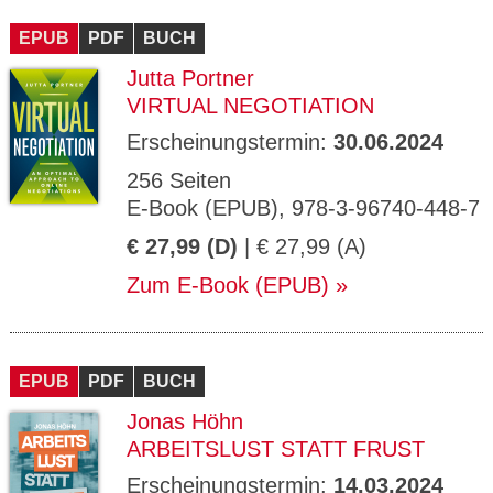
CMS_S
gabal-
Se
Wird für die Speicherung der Benutzer-
T
ESSION
verlag.
ssi
Session verwendet
T
EPUB
_ID
PDF
de
BUCH
on
P
H
Jutta Portner
gabal-
Speichert den Zustimmungsstatus des
90
GV_CO
T
verlag.
Benutzers für Cookies auf der aktuellen
Ta
OKIES
T
VIRTUAL NEGOTIATION
de
Domäne.
ge
P
Erscheinungstermin:
30.06.2024
256 Seiten
E-Book (EPUB), 978-3-96740-448-7
€ 27,99 (D)
| € 27,99 (A)
Zum E-Book (EPUB)
EPUB
PDF
BUCH
Jonas Höhn
ARBEITSLUST STATT FRUST
Erscheinungstermin:
14.03.2024