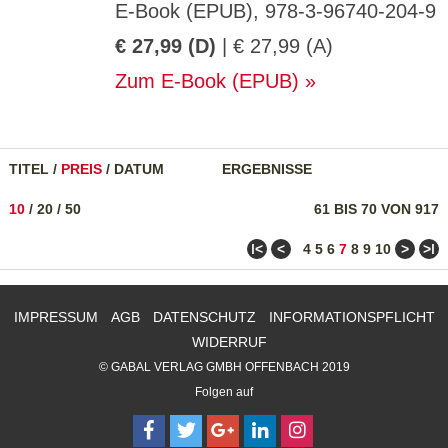
E-Book (EPUB), 978-3-96740-204-9
€ 27,99 (D)
| € 27,99 (A)
Zum E-Book (EPUB)
TITEL
/
PREIS
/
DATUM
ERGEBNISSE
10
/
20
/
50
61 BIS 70 VON 917
ǀ<
<
>
>ǀ
4
5
6
7
8
9
10
IMPRESSUM
AGB
DATENSCHUTZ
INFORMATIONSPFLICHT
WIDERRUF
© GABAL VERLAG GMBH OFFENBACH 2019
Folgen auf