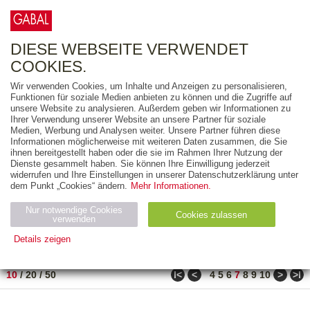
0
ARTIKEL
0.00 €
DIESE WEBSEITE VERWENDET
COOKIES.
Wir verwenden Cookies, um Inhalte und Anzeigen zu personalisieren,
FREITEXT
Funktionen für soziale Medien anbieten zu können und die Zugriffe auf
unsere Website zu analysieren. Außerdem geben wir Informationen zu
Ihrer Verwendung unserer Website an unsere Partner für soziale
AUSGABEART
Medien, Werbung und Analysen weiter. Unsere Partner führen diese
Informationen möglicherweise mit weiteren Daten zusammen, die Sie
AUS DER REIHE
ihnen bereitgestellt haben oder die sie im Rahmen Ihrer Nutzung der
Dienste gesammelt haben. Sie können Ihre Einwilligung jederzeit
widerrufen und Ihre Einstellungen in unserer Datenschutzerklärung unter
ZUM THEMA
dem Punkt „Cookies“ ändern.
Mehr Informationen.
Nur notwendige Cookies
Neuerscheinung
Bestseller
Cookies zulassen
suchen
verwenden
Details zeigen
TITEL
/
PREIS
/
DATUM
61 BIS 70 VON 917
Notwendig (2)
Statistiken (4)
Marketing (4)
ǀ<
<
>
>ǀ
10
/
20
/
50
4
5
6
7
8
9
10
Anbiet
Abl
Ty
Name
Zweck
er
auf
p
H