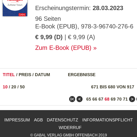
Erscheinungstermin:
28.03.2023
96 Seiten
E-Book (EPUB), 978-3-96740-276-6
€ 9,99 (D)
| € 9,99 (A)
Zum E-Book (EPUB)
TITEL
/
PREIS
/
DATUM
ERGEBNISSE
10
/
20
/
50
671 BIS 680 VON 917
ǀ<
<
>
65
66
67
68
69
70
71
IMPRESSUM
AGB
DATENSCHUTZ
INFORMATIONSPFLICHT
WIDERRUF
© GABAL VERLAG GMBH OFFENBACH 2019