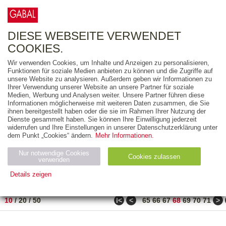
0
ARTIKEL
0.00 €
DIESE WEBSEITE VERWENDET
COOKIES.
Wir verwenden Cookies, um Inhalte und Anzeigen zu personalisieren,
FREITEXT
Funktionen für soziale Medien anbieten zu können und die Zugriffe auf
unsere Website zu analysieren. Außerdem geben wir Informationen zu
Ihrer Verwendung unserer Website an unsere Partner für soziale
AUSGABEART
Medien, Werbung und Analysen weiter. Unsere Partner führen diese
Informationen möglicherweise mit weiteren Daten zusammen, die Sie
AUS DER REIHE
ihnen bereitgestellt haben oder die sie im Rahmen Ihrer Nutzung der
Dienste gesammelt haben. Sie können Ihre Einwilligung jederzeit
widerrufen und Ihre Einstellungen in unserer Datenschutzerklärung unter
ZUM THEMA
dem Punkt „Cookies“ ändern.
Mehr Informationen.
Nur notwendige Cookies
Neuerscheinung
Bestseller
Cookies zulassen
suchen
verwenden
Details zeigen
TITEL
/
PREIS
/
DATUM
671 BIS 680 VON 917
Notwendig (2)
Statistiken (4)
Marketing (4)
ǀ<
<
>
10
/
20
/
50
65
66
67
68
69
70
71
Anbiet
Abl
Ty
Name
Zweck
er
auf
p
H