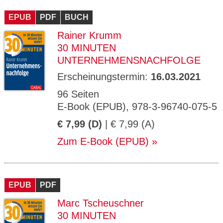
CMS_S
gabal-
Se
Wird für die Speicherung der Benutzer-
T
ESSION
verlag.
ssi
Session verwendet
T
EPUB
_ID
PDF
de
BUCH
on
P
H
Rainer Krumm
gabal-
Speichert den Zustimmungsstatus des
90
GV_CO
T
verlag.
Benutzers für Cookies auf der aktuellen
Ta
OKIES
T
30 MINUTEN
de
Domäne.
ge
P
UNTERNEHMENSNACHFOLGE
Erscheinungstermin:
16.03.2021
96 Seiten
E-Book (EPUB), 978-3-96740-075-5
€ 7,99 (D)
| € 7,99 (A)
Zum E-Book (EPUB)
EPUB
PDF
Marc Tscheuschner
30 MINUTEN