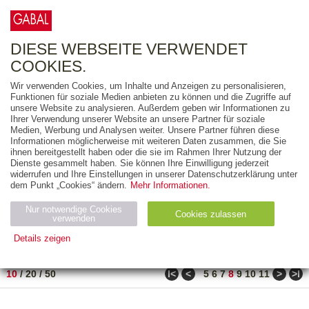
0
ARTIKEL
0.00 €
DIESE WEBSEITE VERWENDET
COOKIES.
Wir verwenden Cookies, um Inhalte und Anzeigen zu personalisieren,
FREITEXT
Funktionen für soziale Medien anbieten zu können und die Zugriffe auf
unsere Website zu analysieren. Außerdem geben wir Informationen zu
Ihrer Verwendung unserer Website an unsere Partner für soziale
AUSGABEART
Medien, Werbung und Analysen weiter. Unsere Partner führen diese
Informationen möglicherweise mit weiteren Daten zusammen, die Sie
AUS DER REIHE
ihnen bereitgestellt haben oder die sie im Rahmen Ihrer Nutzung der
Dienste gesammelt haben. Sie können Ihre Einwilligung jederzeit
widerrufen und Ihre Einstellungen in unserer Datenschutzerklärung unter
ZUM THEMA
dem Punkt „Cookies“ ändern.
Mehr Informationen.
Nur notwendige Cookies
Neuerscheinung
Bestseller
Cookies zulassen
suchen
verwenden
Details zeigen
TITEL
/
PREIS
/
DATUM
71 BIS 80 VON 917
Notwendig (2)
Statistiken (4)
Marketing (4)
ǀ<
<
>
>ǀ
10
/
20
/
50
5
6
7
8
9
10
11
Anbiet
Abl
Ty
Name
Zweck
er
auf
p
H