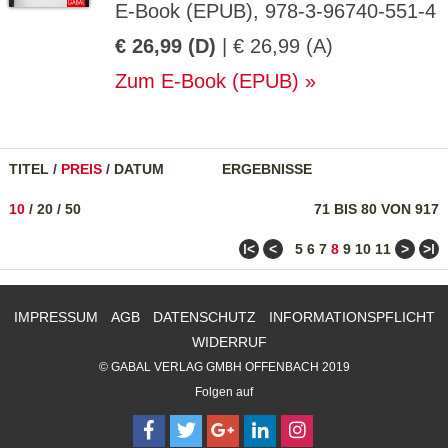
E-Book (EPUB), 978-3-96740-551-4
€ 26,99 (D)
| € 26,99 (A)
Zum E-Book (EPUB)
TITEL
/
PREIS
/
DATUM
ERGEBNISSE
10
/
20
/
50
71 BIS 80 VON 917
ǀ<
<
>
>ǀ
5
6
7
8
9
10
11
IMPRESSUM
AGB
DATENSCHUTZ
INFORMATIONSPFLICHT
WIDERRUF
© GABAL VERLAG GMBH OFFENBACH 2019
Folgen auf