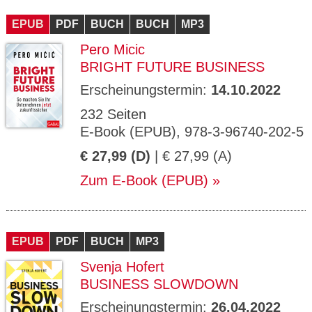
CMS_S
gabal-
Se
Wird für die Speicherung der Benutzer-
T
ESSION
verlag.
ssi
Session verwendet
T
EPUB
_ID
PDF
de
BUCH
BUCH
MP3
on
P
H
Pero Micic
gabal-
Speichert den Zustimmungsstatus des
90
GV_CO
T
verlag.
Benutzers für Cookies auf der aktuellen
Ta
OKIES
T
BRIGHT FUTURE BUSINESS
de
Domäne.
ge
P
Erscheinungstermin:
14.10.2022
232 Seiten
E-Book (EPUB), 978-3-96740-202-5
€ 27,99 (D)
| € 27,99 (A)
Zum E-Book (EPUB)
EPUB
PDF
BUCH
MP3
Svenja Hofert
BUSINESS SLOWDOWN
Erscheinungstermin:
26.04.2022