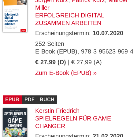
Jürgen Kurz
,
Patrick Kurz
,
Marcel
Miller
ERFOLGREICH DIGITAL
ZUSAMMEN ARBEITEN
Erscheinungstermin:
10.07.2020
252 Seiten
E-Book (EPUB), 978-3-95623-969-4
€ 27,99 (D)
| € 27,99 (A)
Zum E-Book (EPUB)
EPUB
PDF
BUCH
Kerstin Friedrich
SPIELREGELN FÜR GAME
CHANGER
Erscheinungstermin:
21.02.2020