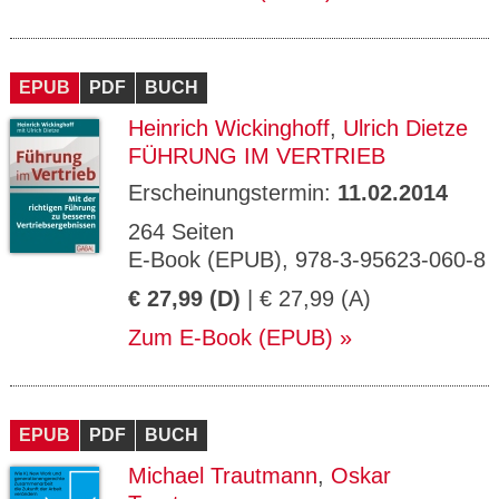
EPUB
PDF
BUCH
Heinrich Wickinghoff
,
Ulrich Dietze
FÜHRUNG IM VERTRIEB
Erscheinungstermin:
11.02.2014
264 Seiten
E-Book (EPUB), 978-3-95623-060-8
€ 27,99 (D)
| € 27,99 (A)
Zum E-Book (EPUB)
EPUB
PDF
BUCH
Michael Trautmann
,
Oskar