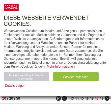
0
ARTIKEL
0.00 €
DIESE WEBSEITE VERWENDET
COOKIES.
Wir verwenden Cookies, um Inhalte und Anzeigen zu personalisieren,
FREITEXT
Funktionen für soziale Medien anbieten zu können und die Zugriffe auf
unsere Website zu analysieren. Außerdem geben wir Informationen zu
Ihrer Verwendung unserer Website an unsere Partner für soziale
AUSGABEART
Medien, Werbung und Analysen weiter. Unsere Partner führen diese
Informationen möglicherweise mit weiteren Daten zusammen, die Sie
AUS DER REIHE
ihnen bereitgestellt haben oder die sie im Rahmen Ihrer Nutzung der
Dienste gesammelt haben. Sie können Ihre Einwilligung jederzeit
widerrufen und Ihre Einstellungen in unserer Datenschutzerklärung unter
ZUM THEMA
dem Punkt „Cookies“ ändern.
Mehr Informationen.
Nur notwendige Cookies
Neuerscheinung
Bestseller
Cookies zulassen
suchen
verwenden
Details zeigen
TITEL
/
PREIS
/
DATUM
471 BIS 480 VON 486
Notwendig (2)
Statistiken (4)
Marketing (4)
ǀ<
<
>
10
/
20
/
50
43
44
45
46
47
48
49
Anbiet
Abl
Ty
Name
Zweck
er
auf
p
H