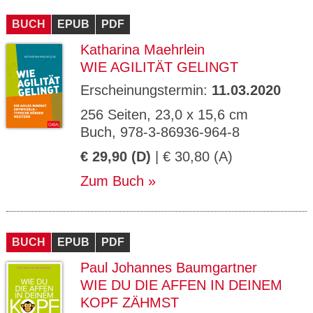
CMS_S
gabal-
Se
Wird für die Speicherung der Benutzer-
T
ESSION
verlag.
ssi
Session verwendet
T
BUCH
_ID
EPUB
de
PDF
on
P
H
Katharina Maehrlein
gabal-
Speichert den Zustimmungsstatus des
90
GV_CO
T
verlag.
Benutzers für Cookies auf der aktuellen
Ta
OKIES
T
WIE AGILITÄT GELINGT
de
Domäne.
ge
P
Erscheinungstermin:
11.03.2020
256 Seiten, 23,0 x 15,6 cm
Buch, 978-3-86936-964-8
€ 29,90 (D)
| € 30,80 (A)
Zum Buch
BUCH
EPUB
PDF
Paul Johannes Baumgartner
WIE DU DIE AFFEN IN DEINEM
KOPF ZÄHMST