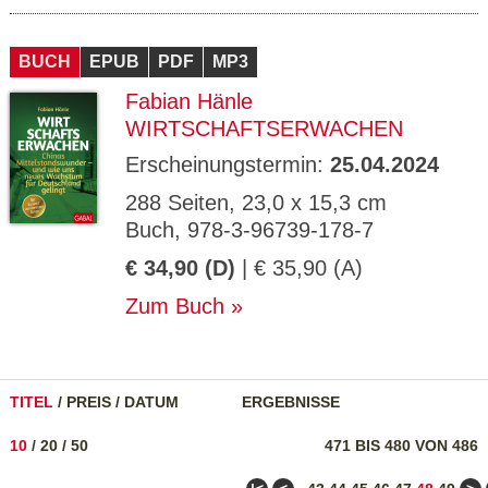
BUCH
EPUB
PDF
MP3
Fabian Hänle
WIRTSCHAFTSERWACHEN
Erscheinungstermin:
25.04.2024
288 Seiten, 23,0 x 15,3 cm
Buch, 978-3-96739-178-7
€ 34,90 (D)
| € 35,90 (A)
Zum Buch
TITEL
/
PREIS
/
DATUM
ERGEBNISSE
10
/
20
/
50
471 BIS 480 VON 486