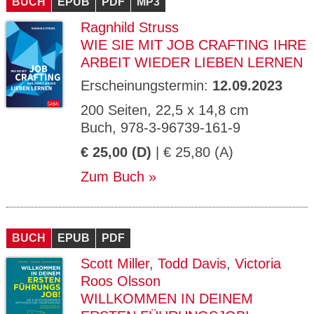
BUCH
EPUB
PDF
MP3
Ragnhild Struss
WIE SIE MIT JOB CRAFTING IHRE
ARBEIT WIEDER LIEBEN LERNEN
Erscheinungstermin:
12.09.2023
200 Seiten, 22,5 x 14,8 cm
Buch, 978-3-96739-161-9
€ 25,00 (D)
| € 25,80 (A)
Zum Buch
BUCH
EPUB
PDF
Scott Miller
,
Todd Davis
,
Victoria
Roos Olsson
WILLKOMMEN IN DEINEM