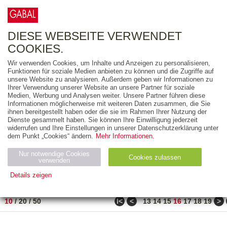
0
ARTIKEL
0.00 €
DIESE WEBSEITE VERWENDET
COOKIES.
Wir verwenden Cookies, um Inhalte und Anzeigen zu personalisieren,
FREITEXT
Funktionen für soziale Medien anbieten zu können und die Zugriffe auf
unsere Website zu analysieren. Außerdem geben wir Informationen zu
Ihrer Verwendung unserer Website an unsere Partner für soziale
AUSGABEART
Medien, Werbung und Analysen weiter. Unsere Partner führen diese
Informationen möglicherweise mit weiteren Daten zusammen, die Sie
AUS DER REIHE
ihnen bereitgestellt haben oder die sie im Rahmen Ihrer Nutzung der
Dienste gesammelt haben. Sie können Ihre Einwilligung jederzeit
widerrufen und Ihre Einstellungen in unserer Datenschutzerklärung unter
ZUM THEMA
dem Punkt „Cookies“ ändern.
Mehr Informationen.
Nur notwendige Cookies
Neuerscheinung
Bestseller
Cookies zulassen
suchen
verwenden
Details zeigen
TITEL
/
PREIS
/
DATUM
151 BIS 160 VON 486
Notwendig (2)
Statistiken (4)
Marketing (4)
ǀ<
<
>
10
/
20
/
50
13
14
15
16
17
18
19
Anbiet
Abl
Ty
Name
Zweck
er
auf
p
H