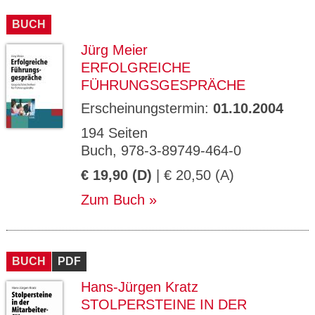
CMS_S
gabal-
Se
Wird für die Speicherung der Benutzer-
T
ESSION
verlag.
ssi
Session verwendet
T
BUCH
_ID
de
on
P
H
Jürg Meier
gabal-
Speichert den Zustimmungsstatus des
90
GV_CO
T
verlag.
Benutzers für Cookies auf der aktuellen
Ta
OKIES
T
ERFOLGREICHE
de
Domäne.
ge
P
FÜHRUNGSGESPRÄCHE
Erscheinungstermin:
01.10.2004
194 Seiten
Buch, 978-3-89749-464-0
€ 19,90 (D)
| € 20,50 (A)
Zum Buch
BUCH
PDF
Hans-Jürgen Kratz
STOLPERSTEINE IN DER