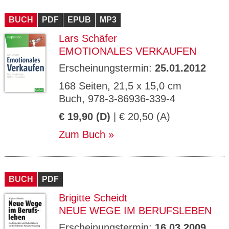
BUCH
PDF
EPUB
MP3
Lars Schäfer
EMOTIONALES VERKAUFEN
Erscheinungstermin:
25.01.2012
168 Seiten, 21,5 x 15,0 cm
Buch, 978-3-86936-339-4
€ 19,90 (D)
| € 20,50 (A)
Zum Buch
BUCH
PDF
Brigitte Scheidt
NEUE WEGE IM BERUFSLEBEN
Erscheinungstermin:
16.03.2009