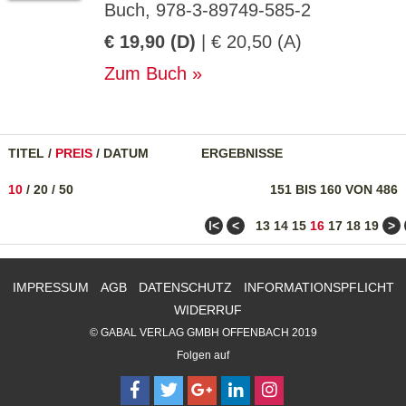
Buch, 978-3-89749-585-2
€ 19,90 (D)
| € 20,50 (A)
Zum Buch
TITEL
/
PREIS
/
DATUM
ERGEBNISSE
10
/
20
/
50
151 BIS 160 VON 486
ǀ<
<
>
13
14
15
16
17
18
19
IMPRESSUM
AGB
DATENSCHUTZ
INFORMATIONSPFLICHT
WIDERRUF
© GABAL VERLAG GMBH OFFENBACH 2019
Folgen auf