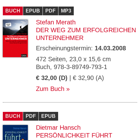
CMS_S
gabal-
Se
Wird für die Speicherung der Benutzer-
T
ESSION
verlag.
ssi
Session verwendet
T
BUCH
_ID
EPUB
de
PDF
MP3
on
P
H
Stefan Merath
gabal-
Speichert den Zustimmungsstatus des
90
GV_CO
T
verlag.
Benutzers für Cookies auf der aktuellen
Ta
OKIES
T
DER WEG ZUM ERFOLGREICHEN
de
Domäne.
ge
P
UNTERNEHMER
Erscheinungstermin:
14.03.2008
472 Seiten, 23,0 x 15,6 cm
Buch, 978-3-89749-793-1
€ 32,00 (D)
| € 32,90 (A)
Zum Buch
BUCH
PDF
EPUB
Dietmar Hansch
PERSÖNLICHKEIT FÜHRT