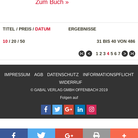
Zum Buch
TITEL
/
PREIS
/
DATUM
ERGEBNISSE
10
/
20
/
50
31 BIS 40 VON 486
ǀ<
<
>
>ǀ
1
2
3
4
5
6
7
IMPRESSUM
AGB
DATENSCHUTZ
INFORMATIONSPFLICHT
WIDERRUF
© GABAL VERLAG GMBH OFFENBACH 2019
Folgen auf