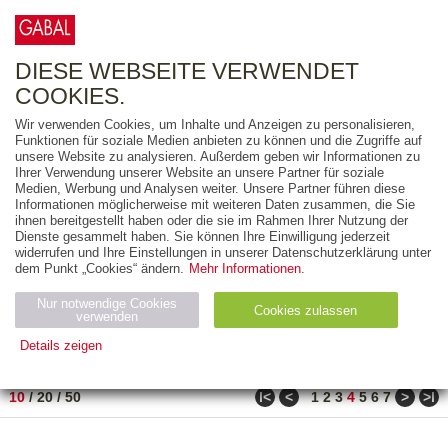
0
ARTIKEL
0.00 €
DIESE WEBSEITE VERWENDET
COOKIES.
Wir verwenden Cookies, um Inhalte und Anzeigen zu personalisieren,
FREITEXT
Funktionen für soziale Medien anbieten zu können und die Zugriffe auf
unsere Website zu analysieren. Außerdem geben wir Informationen zu
Ihrer Verwendung unserer Website an unsere Partner für soziale
AUSGABEART
Medien, Werbung und Analysen weiter. Unsere Partner führen diese
Informationen möglicherweise mit weiteren Daten zusammen, die Sie
AUS DER REIHE
ihnen bereitgestellt haben oder die sie im Rahmen Ihrer Nutzung der
Dienste gesammelt haben. Sie können Ihre Einwilligung jederzeit
widerrufen und Ihre Einstellungen in unserer Datenschutzerklärung unter
ZUM THEMA
dem Punkt „Cookies“ ändern.
Mehr Informationen.
Nur notwendige Cookies
Neuerscheinung
Bestseller
Cookies zulassen
suchen
verwenden
Details zeigen
TITEL
/
PREIS
/
DATUM
31 BIS 40 VON 486
Notwendig (2)
Statistiken (4)
Marketing (4)
ǀ<
<
>
>ǀ
10
/
20
/
50
1
2
3
4
5
6
7
Anbiet
Abl
Ty
Name
Zweck
er
auf
p
H