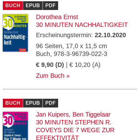
BUCH
EPUB
PDF
Dorothea Ernst
30 MINUTEN NACHHALTIGKEIT
Erscheinungstermin:
22.10.2020
96 Seiten, 17,0 x 11,5 cm
Buch, 978-3-96739-022-3
€ 9,90 (D)
| € 10,20 (A)
Zum Buch
BUCH
EPUB
PDF
Jan Kuipers
,
Ben Tiggelaar
30 MINUTEN STEPHEN R.
COVEYS DIE 7 WEGE ZUR
EFFEKTIVITÄT