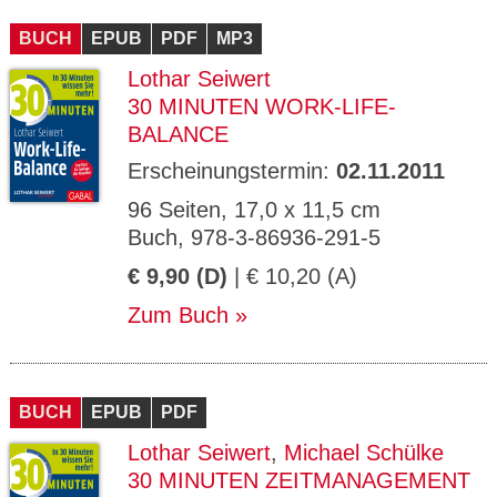
CMS_S
gabal-
Se
Wird für die Speicherung der Benutzer-
T
ESSION
verlag.
ssi
Session verwendet
T
BUCH
_ID
EPUB
de
PDF
MP3
on
P
H
Lothar Seiwert
gabal-
Speichert den Zustimmungsstatus des
90
GV_CO
T
verlag.
Benutzers für Cookies auf der aktuellen
Ta
OKIES
T
30 MINUTEN WORK-LIFE-
de
Domäne.
ge
P
BALANCE
Erscheinungstermin:
02.11.2011
96 Seiten, 17,0 x 11,5 cm
Buch, 978-3-86936-291-5
€ 9,90 (D)
| € 10,20 (A)
Zum Buch
BUCH
EPUB
PDF
Lothar Seiwert
,
Michael Schülke
30 MINUTEN ZEITMANAGEMENT