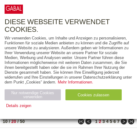
0
ARTIKEL
0.00 €
DIESE WEBSEITE VERWENDET
COOKIES.
Wir verwenden Cookies, um Inhalte und Anzeigen zu personalisieren,
FREITEXT
Funktionen für soziale Medien anbieten zu können und die Zugriffe auf
unsere Website zu analysieren. Außerdem geben wir Informationen zu
Ihrer Verwendung unserer Website an unsere Partner für soziale
AUSGABEART
Medien, Werbung und Analysen weiter. Unsere Partner führen diese
Informationen möglicherweise mit weiteren Daten zusammen, die Sie
AUS DER REIHE
ihnen bereitgestellt haben oder die sie im Rahmen Ihrer Nutzung der
Dienste gesammelt haben. Sie können Ihre Einwilligung jederzeit
widerrufen und Ihre Einstellungen in unserer Datenschutzerklärung unter
ZUM THEMA
dem Punkt „Cookies“ ändern.
Mehr Informationen.
Nur notwendige Cookies
Neuerscheinung
Bestseller
Cookies zulassen
suchen
verwenden
Details zeigen
TITEL
/
PREIS
/
DATUM
21 BIS 40 VON 486
Notwendig (2)
Statistiken (4)
Marketing (4)
ǀ<
<
>
>ǀ
10
/
20
/
50
1
2
3
4
5
6
7
Anbiet
Abl
Ty
Name
Zweck
er
auf
p
H