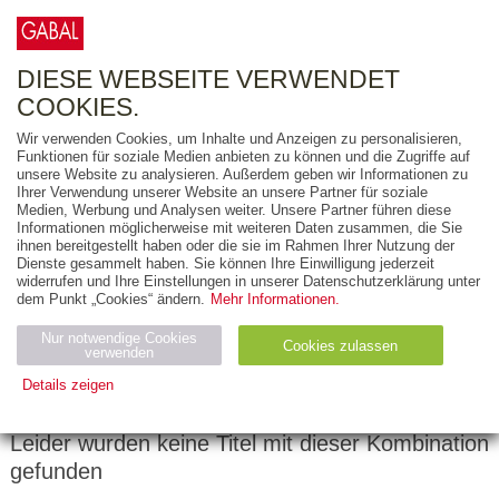
0
ARTIKEL
0.00 €
DIESE WEBSEITE VERWENDET
COOKIES.
Wir verwenden Cookies, um Inhalte und Anzeigen zu personalisieren,
FREITEXT
Funktionen für soziale Medien anbieten zu können und die Zugriffe auf
unsere Website zu analysieren. Außerdem geben wir Informationen zu
Ihrer Verwendung unserer Website an unsere Partner für soziale
AUSGABEART
Medien, Werbung und Analysen weiter. Unsere Partner führen diese
Informationen möglicherweise mit weiteren Daten zusammen, die Sie
AUS DER REIHE
ihnen bereitgestellt haben oder die sie im Rahmen Ihrer Nutzung der
Dienste gesammelt haben. Sie können Ihre Einwilligung jederzeit
widerrufen und Ihre Einstellungen in unserer Datenschutzerklärung unter
ZUM THEMA
dem Punkt „Cookies“ ändern.
Mehr Informationen.
Nur notwendige Cookies
Neuerscheinung
Bestseller
Cookies zulassen
suchen
verwenden
Details zeigen
Notwendig (2)
Statistiken (4)
Marketing (4)
Leider wurden keine Titel mit dieser Kombination
Anbiet
Abl
Ty
Name
Zweck
gefunden
er
auf
p
H