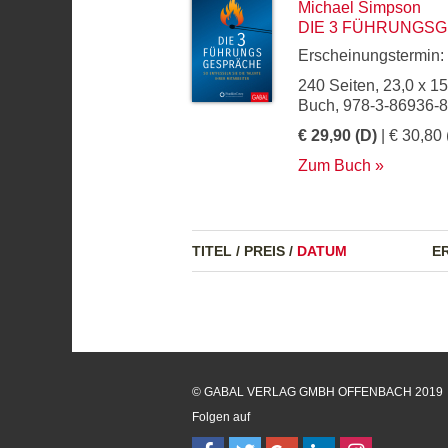
Michael Simpson
DIE 3 FÜHRUNGS
Erscheinungstermin:
240 Seiten, 23,0 x 1
Buch, 978-3-86936-
€ 29,90 (D)
| € 30,80 
Zum Buch
TITEL
/
PREIS
/
DATUM
E
© GABAL VERLAG GMBH OFFENBACH 2019
Folgen auf