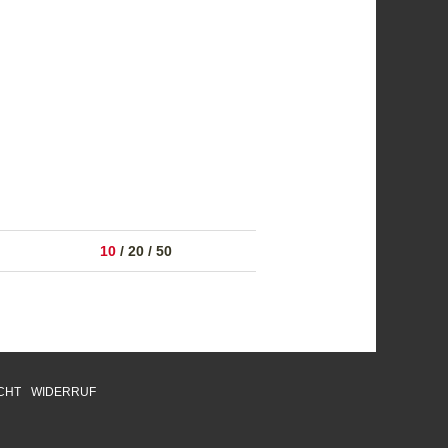
10
/
20
/
50
CHT
WIDERRUF