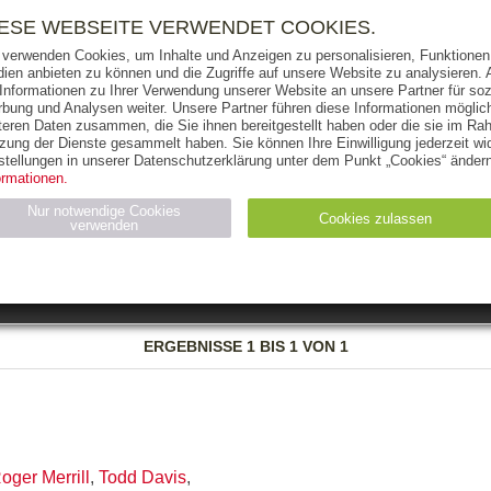
RIGHTS
PRESSE
HANDEL
FÜR UNTERNEHMEN
NEWSL
IESE WEBSEITE VERWENDET COOKIES.
 verwenden Cookies, um Inhalte und Anzeigen zu personalisieren, Funktionen 
ien anbieten zu können und die Zugriffe auf unsere Website zu analysieren
 Informationen zu Ihrer Verwendung unserer Website an unsere Partner für soz
bung und Analysen weiter. Unsere Partner führen diese Informationen möglic
THEMEN
AUTOREN
VERLAG
teren Daten zusammen, die Sie ihnen bereitgestellt haben oder die sie im Ra
zung der Dienste gesammelt haben. Sie können Ihre Einwilligung jederzeit wid
OKS
AUDIO-CDS
MP3
NON-BOOKS
stellungen in unserer Datenschutzerklärung unter dem Punkt „Cookies“ ändern
ormationen.
AUSGABEART
AUS DER REIHE
Nur notwendige Cookies
Cookies zulassen
verwenden
eller
Statistiken (4)
Marketing (4)
Anbieter
Zweck
ERGEBNISSE
1 BIS 1 VON 1
gabal-
N_ID
Wird für die Speicherung der Benutzer-Session verwendet
verlag.de
gabal-
Speichert den Zustimmungsstatus des Benutzers für Cookies
verlag.de
auf der aktuellen Domäne.
oger Merrill
,
Todd Davis
,