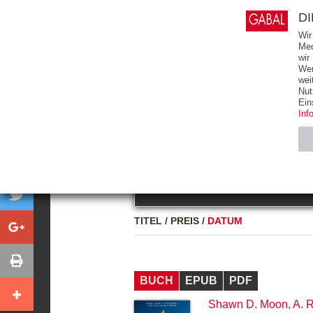
0
ARTIKEL
0.00 €
D
Wir
Med
wir
Wer
START
BÜCHER
wei
Nut
GESAMTVERZEICHNIS
BÜCHER
E-BO
Ein
Inf
FREITEXT
Neuerscheinung
Bests
Notwendig (2)
Name
TITEL
/
PREIS
/
DATUM
CMS_SESSIO
GV_COOKIES
BUCH
EPUB
PDF
Shawn D. Moon
,
A. R