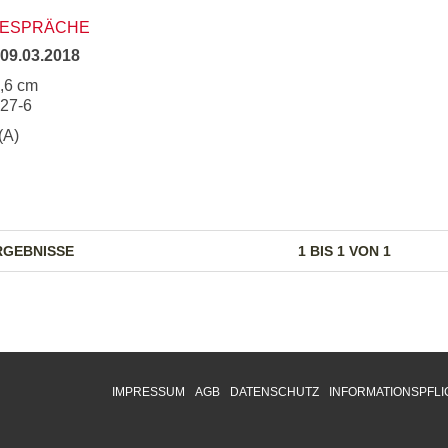
GESPRÄCHE
09.03.2018
5,6 cm
827-6
(A)
RGEBNISSE
1 BIS 1 VON 1
IMPRESSUM
AGB
DATENSCHUTZ
INFORMATIONSPFLI