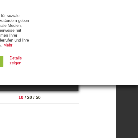
ETTER
KONTAKT
für soziale
. Außerdem geben
iale Medien,
herweise mit
hmen Ihrer
errufen und Ihre
.
Mehr
ZUM THEMA
Details
zeigen
suchen
Ablauf
Typ
10
/
20
/
50
Session
HTTP
90 Tage
HTTP