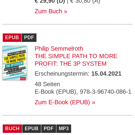
€ 29,90 (D)
| € 30,80 (A)
Zum Buch
EPUB
PDF
Philip Semmelroth
THE SIMPLE PATH TO MORE
PROFIT: THE 3P SYSTEM
Erscheinungstermin:
15.04.2021
48 Seiten
E-Book (EPUB), 978-3-96740-086-1
Zum E-Book (EPUB)
BUCH
EPUB
PDF
MP3