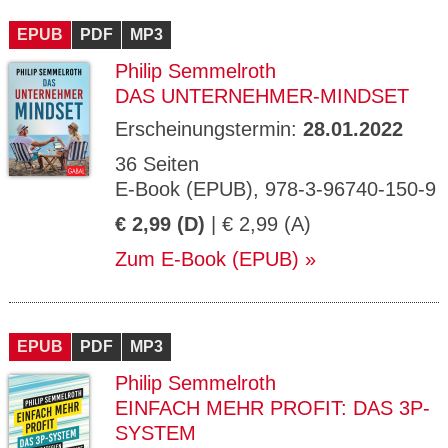
CMS_S
gabal-
Se
Wird für die Speicherung der Benutzer-
T
ESSION
verlag.
ssi
Session verwendet
T
EPUB
_ID
PDF
de
MP3
on
P
H
Philip Semmelroth
gabal-
Speichert den Zustimmungsstatus des
90
GV_CO
T
verlag.
Benutzers für Cookies auf der aktuellen
Ta
OKIES
T
DAS UNTERNEHMER-MINDSET
de
Domäne.
ge
P
Erscheinungstermin:
28.01.2022
36 Seiten
E-Book (EPUB), 978-3-96740-150-9
€ 2,99 (D)
| € 2,99 (A)
Zum E-Book (EPUB)
EPUB
PDF
MP3
Philip Semmelroth
EINFACH MEHR PROFIT: DAS 3P-
SYSTEM