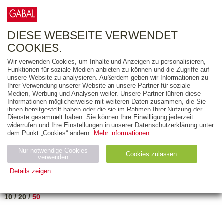
0
ARTIKEL
0.00 €
DIESE WEBSEITE VERWENDET
COOKIES.
Wir verwenden Cookies, um Inhalte und Anzeigen zu personalisieren,
FREITEXT
Funktionen für soziale Medien anbieten zu können und die Zugriffe auf
unsere Website zu analysieren. Außerdem geben wir Informationen zu
Ihrer Verwendung unserer Website an unsere Partner für soziale
AUSGABEART
Medien, Werbung und Analysen weiter. Unsere Partner führen diese
Informationen möglicherweise mit weiteren Daten zusammen, die Sie
AUS DER REIHE
ihnen bereitgestellt haben oder die sie im Rahmen Ihrer Nutzung der
Dienste gesammelt haben. Sie können Ihre Einwilligung jederzeit
widerrufen und Ihre Einstellungen in unserer Datenschutzerklärung unter
ZUM THEMA
dem Punkt „Cookies“ ändern.
Mehr Informationen.
Nur notwendige Cookies
Neuerscheinung
Bestseller
Cookies zulassen
suchen
verwenden
Details zeigen
TITEL
/
PREIS
/
DATUM
1 BIS 5 VON 5
Notwendig (2)
Statistiken (4)
Marketing (4)
10
/
20
/
50
Anbiet
Abl
Ty
Name
Zweck
er
auf
p
H