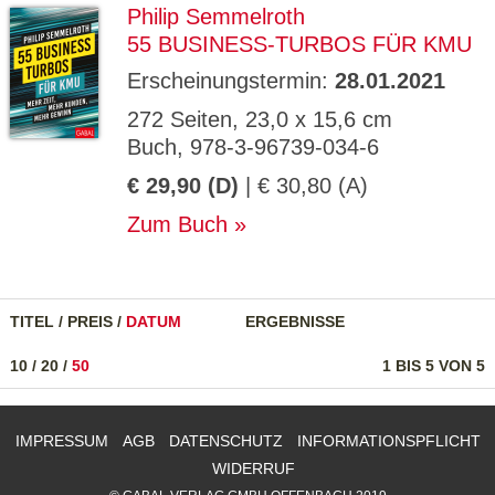
Philip Semmelroth
55 BUSINESS-TURBOS FÜR KMU
Erscheinungstermin:
28.01.2021
272 Seiten, 23,0 x 15,6 cm
Buch, 978-3-96739-034-6
€ 29,90 (D)
| € 30,80 (A)
Zum Buch
TITEL
/
PREIS
/
DATUM
ERGEBNISSE
10
/
20
/
50
1 BIS 5 VON 5
IMPRESSUM
AGB
DATENSCHUTZ
INFORMATIONSPFLICHT
WIDERRUF