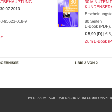
BSTBEHAUPTUNG
30 MINUTEN 
KUNDENSER
30.07.2013
Erscheinungst
-3-95623-018-9
80 Seiten
E-Book (PDF),
)
€ 5,99 (D)
| € 5
Zum E-Book (
RGEBNISSE
1 BIS 2 VON 2
IMPRESSUM
AGB
DATENSCHUTZ
INFORMATIONSPFLI