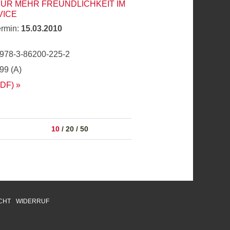
FÜR MEHR FREUNDLICHKEIT IM
VICE
ermin:
15.03.2010
 978-3-86200-225-2
,99 (A)
PDF)
10
/
20
/
50
CHT
WIDERRUF