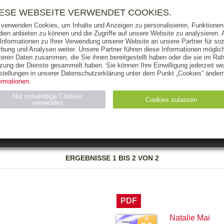
RIGHTS
PRESSE
HANDEL
FÜR UNTERNEHMEN
NEWSL
IESE WEBSEITE VERWENDET COOKIES.
 verwenden Cookies, um Inhalte und Anzeigen zu personalisieren, Funktionen 
ien anbieten zu können und die Zugriffe auf unsere Website zu analysieren
 Informationen zu Ihrer Verwendung unserer Website an unsere Partner für soz
bung und Analysen weiter. Unsere Partner führen diese Informationen möglic
THEMEN
AUTOREN
VERLAG
teren Daten zusammen, die Sie ihnen bereitgestellt haben oder die sie im Ra
zung der Dienste gesammelt haben. Sie können Ihre Einwilligung jederzeit wid
OKS
AUDIO-CDS
MP3
NON-BOOKS
stellungen in unserer Datenschutzerklärung unter dem Punkt „Cookies“ ändern
ormationen.
AUSGABEART
AUS DER REIHE
Nur notwendige Cookies
Cookies zulassen
verwenden
eller
Statistiken (4)
Marketing (4)
Anbieter
Zweck
ERGEBNISSE
1 BIS 2 VON 2
gabal-
N_ID
Wird für die Speicherung der Benutzer-Session verwendet
verlag.de
gabal-
Speichert den Zustimmungsstatus des Benutzers für Cookies
verlag.de
auf der aktuellen Domäne.
PDF
Natalie Mai