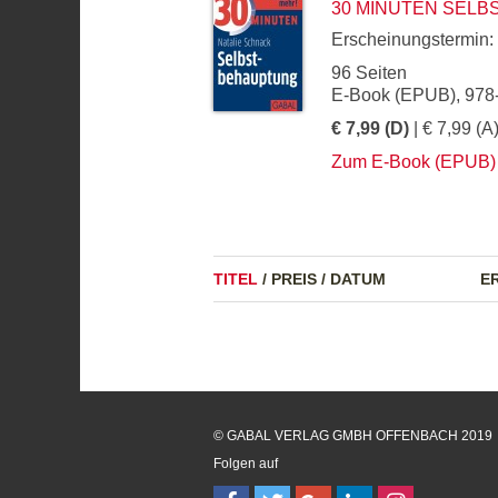
30 MINUTEN SEL
Erscheinungstermin:
96 Seiten
E-Book (EPUB), 978
€ 7,99 (D)
| € 7,99 (A
Zum E-Book (EPUB)
TITEL
/
PREIS
/
DATUM
E
© GABAL VERLAG GMBH OFFENBACH 2019
Folgen auf