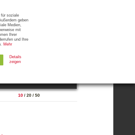
ETTER
KONTAKT
für soziale
. Außerdem geben
iale Medien,
herweise mit
hmen Ihrer
errufen und Ihre
.
Mehr
ZUM THEMA
Details
zeigen
suchen
Ablauf
Typ
10
/
20
/
50
Session
HTTP
90 Tage
HTTP