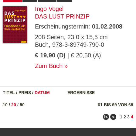
Ingo Vogel
DAS LUST PRINZIP
Erscheinungstermin:
01.02.2008
208 Seiten, 23,0 x 15,5 cm
Buch, 978-3-89749-790-0
€ 19,90 (D)
| € 20,50 (A)
Zum Buch
TITEL
/
PREIS
/
DATUM
ERGEBNISSE
10
/
20
/
50
61 BIS 69 VON 69
ǀ<
<
1
2
3
4