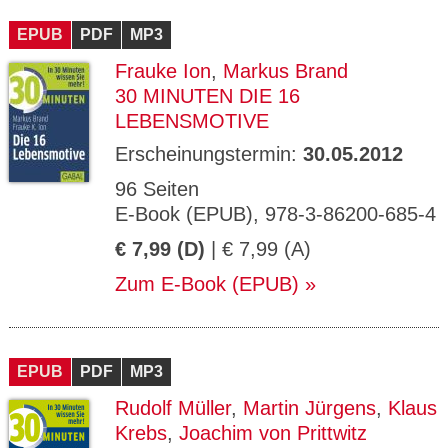
CMS_S
gabal-
Se
Wird für die Speicherung der Benutzer-
T
ESSION
verlag.
ssi
Session verwendet
T
EPUB
_ID
PDF
de
MP3
on
P
H
Frauke Ion
,
Markus Brand
gabal-
Speichert den Zustimmungsstatus des
90
GV_CO
T
verlag.
Benutzers für Cookies auf der aktuellen
Ta
OKIES
T
30 MINUTEN DIE 16
de
Domäne.
ge
P
LEBENSMOTIVE
Erscheinungstermin:
30.05.2012
96 Seiten
E-Book (EPUB), 978-3-86200-685-4
€ 7,99 (D)
| € 7,99 (A)
Zum E-Book (EPUB)
EPUB
PDF
MP3
Rudolf Müller
,
Martin Jürgens
,
Klaus
Krebs
,
Joachim von Prittwitz