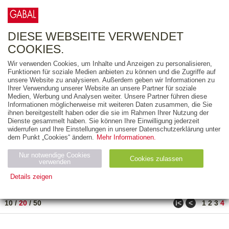
0
ARTIKEL
0.00 €
DIESE WEBSEITE VERWENDET
COOKIES.
Wir verwenden Cookies, um Inhalte und Anzeigen zu personalisieren,
FREITEXT
Funktionen für soziale Medien anbieten zu können und die Zugriffe auf
unsere Website zu analysieren. Außerdem geben wir Informationen zu
Ihrer Verwendung unserer Website an unsere Partner für soziale
AUSGABEART
Medien, Werbung und Analysen weiter. Unsere Partner führen diese
Informationen möglicherweise mit weiteren Daten zusammen, die Sie
AUS DER REIHE
ihnen bereitgestellt haben oder die sie im Rahmen Ihrer Nutzung der
Dienste gesammelt haben. Sie können Ihre Einwilligung jederzeit
widerrufen und Ihre Einstellungen in unserer Datenschutzerklärung unter
ZUM THEMA
dem Punkt „Cookies“ ändern.
Mehr Informationen.
Nur notwendige Cookies
Neuerscheinung
Bestseller
Cookies zulassen
suchen
verwenden
Details zeigen
TITEL
/
PREIS
/
DATUM
61 BIS 69 VON 69
Notwendig (2)
Statistiken (4)
Marketing (4)
ǀ<
<
10
/
20
/
50
1
2
3
4
Anbiet
Abl
Ty
Name
Zweck
er
auf
p
H