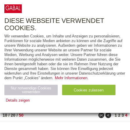
0
ARTIKEL
0.00 €
DIESE WEBSEITE VERWENDET
COOKIES.
Wir verwenden Cookies, um Inhalte und Anzeigen zu personalisieren,
FREITEXT
Funktionen für soziale Medien anbieten zu können und die Zugriffe auf
unsere Website zu analysieren. Außerdem geben wir Informationen zu
Ihrer Verwendung unserer Website an unsere Partner für soziale
AUSGABEART
Medien, Werbung und Analysen weiter. Unsere Partner führen diese
Informationen möglicherweise mit weiteren Daten zusammen, die Sie
AUS DER REIHE
ihnen bereitgestellt haben oder die sie im Rahmen Ihrer Nutzung der
Dienste gesammelt haben. Sie können Ihre Einwilligung jederzeit
widerrufen und Ihre Einstellungen in unserer Datenschutzerklärung unter
ZUM THEMA
dem Punkt „Cookies“ ändern.
Mehr Informationen.
Nur notwendige Cookies
Neuerscheinung
Bestseller
Cookies zulassen
suchen
verwenden
Details zeigen
TITEL
/
PREIS
/
DATUM
161 BIS 182 VON 182
Notwendig (2)
Statistiken (4)
Marketing (4)
ǀ<
<
10
/
20
/
50
1
2
3
4
Anbiet
Abl
Ty
Name
Zweck
er
auf
p
H