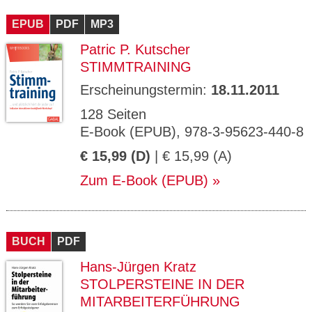
CMS_S
gabal-
Se
Wird für die Speicherung der Benutzer-
T
ESSION
verlag.
ssi
Session verwendet
T
EPUB
_ID
PDF
de
MP3
on
P
H
Patric P. Kutscher
gabal-
Speichert den Zustimmungsstatus des
90
GV_CO
T
verlag.
Benutzers für Cookies auf der aktuellen
Ta
OKIES
T
STIMMTRAINING
de
Domäne.
ge
P
Erscheinungstermin:
18.11.2011
128 Seiten
E-Book (EPUB), 978-3-95623-440-8
€ 15,99 (D)
| € 15,99 (A)
Zum E-Book (EPUB)
BUCH
PDF
Hans-Jürgen Kratz
STOLPERSTEINE IN DER
MITARBEITERFÜHRUNG