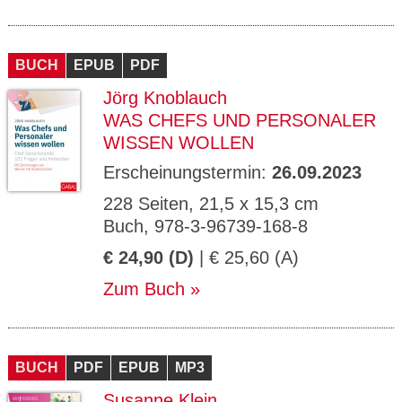
BUCH
EPUB
PDF
Jörg Knoblauch
WAS CHEFS UND PERSONALER
WISSEN WOLLEN
Erscheinungstermin:
26.09.2023
228 Seiten, 21,5 x 15,3 cm
Buch, 978-3-96739-168-8
€ 24,90 (D)
| € 25,60 (A)
Zum Buch
BUCH
PDF
EPUB
MP3
Susanne Klein