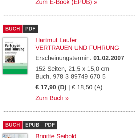
Zum E-Book (EPUB)
BUCH
PDF
Hartmut Laufer
VERTRAUEN UND FÜHRUNG
Erscheinungstermin:
01.02.2007
152 Seiten, 21,5 x 15,0 cm
Buch, 978-3-89749-670-5
€ 17,90 (D)
| € 18,50 (A)
Zum Buch
BUCH
EPUB
PDF
Brigitte Seibold