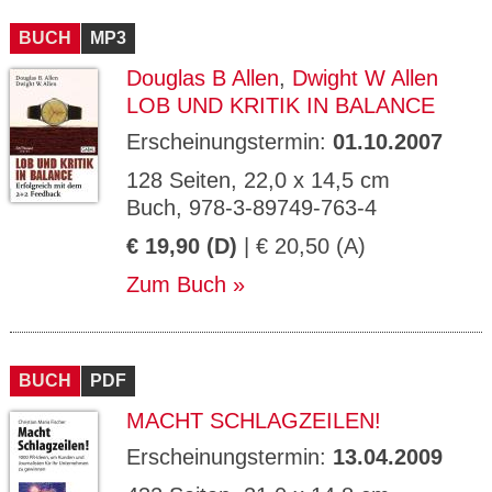
CMS_S
gabal-
Se
Wird für die Speicherung der Benutzer-
T
ESSION
verlag.
ssi
Session verwendet
T
BUCH
_ID
MP3
de
on
P
H
Douglas B Allen
,
Dwight W Allen
gabal-
Speichert den Zustimmungsstatus des
90
GV_CO
T
verlag.
Benutzers für Cookies auf der aktuellen
Ta
OKIES
T
LOB UND KRITIK IN BALANCE
de
Domäne.
ge
P
Erscheinungstermin:
01.10.2007
128 Seiten, 22,0 x 14,5 cm
Buch, 978-3-89749-763-4
€ 19,90 (D)
| € 20,50 (A)
Zum Buch
BUCH
PDF
MACHT SCHLAGZEILEN!
Erscheinungstermin:
13.04.2009