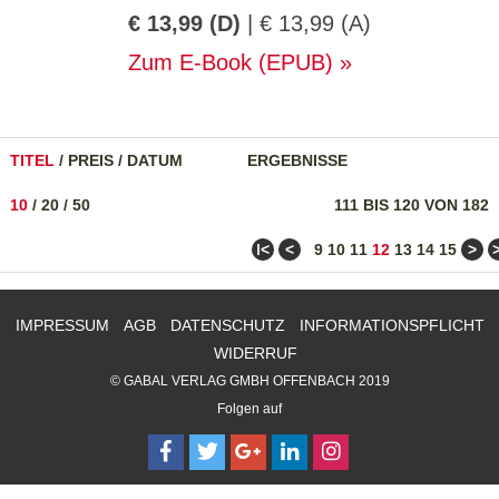
€ 13,99 (D)
| € 13,99 (A)
Zum E-Book (EPUB)
TITEL
/
PREIS
/
DATUM
ERGEBNISSE
10
/
20
/
50
111 BIS 120 VON 182
ǀ<
<
>
9
10
11
12
13
14
15
IMPRESSUM
AGB
DATENSCHUTZ
INFORMATIONSPFLICHT
WIDERRUF
© GABAL VERLAG GMBH OFFENBACH 2019
Folgen auf