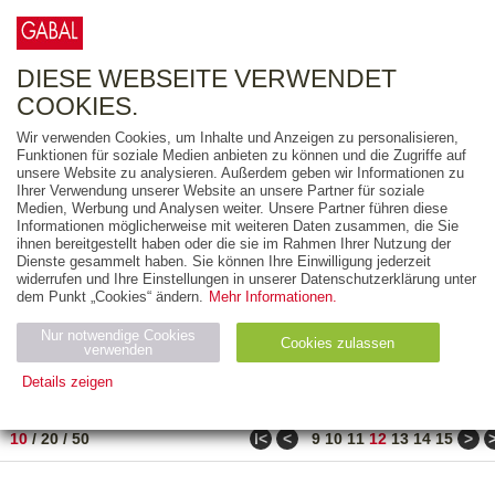
0
ARTIKEL
0.00 €
DIESE WEBSEITE VERWENDET
COOKIES.
Wir verwenden Cookies, um Inhalte und Anzeigen zu personalisieren,
FREITEXT
Funktionen für soziale Medien anbieten zu können und die Zugriffe auf
unsere Website zu analysieren. Außerdem geben wir Informationen zu
Ihrer Verwendung unserer Website an unsere Partner für soziale
AUSGABEART
Medien, Werbung und Analysen weiter. Unsere Partner führen diese
Informationen möglicherweise mit weiteren Daten zusammen, die Sie
AUS DER REIHE
ihnen bereitgestellt haben oder die sie im Rahmen Ihrer Nutzung der
Dienste gesammelt haben. Sie können Ihre Einwilligung jederzeit
widerrufen und Ihre Einstellungen in unserer Datenschutzerklärung unter
ZUM THEMA
dem Punkt „Cookies“ ändern.
Mehr Informationen.
Nur notwendige Cookies
Neuerscheinung
Bestseller
Cookies zulassen
suchen
verwenden
Details zeigen
TITEL
/
PREIS
/
DATUM
111 BIS 120 VON 182
Notwendig (2)
Statistiken (4)
Marketing (4)
ǀ<
<
>
10
/
20
/
50
9
10
11
12
13
14
15
Anbiet
Abl
Ty
Name
Zweck
er
auf
p
H