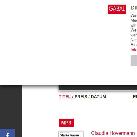
0
ARTIKEL
0.00 €
D
Wir
Med
wir
Wer
START
BÜCHER
wei
Nut
GESAMTVERZEICHNIS
BÜCHER
E-BO
Ein
Inf
FREITEXT
Neuerscheinung
Bests
Notwendig (2)
Name
TITEL
/
PREIS
/
DATUM
E
CMS_SESSIO
GV_COOKIES
MP3
Claudia Hovermann