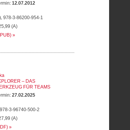
ermin:
12.07.2012
, 978-3-86200-954-1
25,99 (A)
EPUB)
ka
XPLORER – DAS
ERKZEUG FÜR TEAMS
ermin:
27.02.2025
 978-3-96740-500-2
27,99 (A)
PDF)