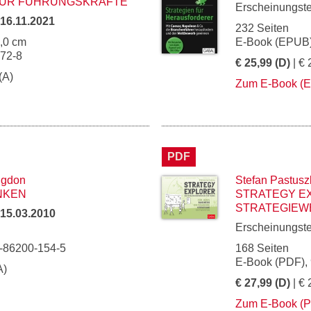
 FÜR FÜHRUNGSKRÄFTE
Erscheinungst
16.11.2021
232 Seiten
5,0 cm
E-Book (EPUB)
072-8
€ 25,99 (D)
| € 
(A)
Zum E-Book (
PDF
ngdon
Stefan Pastusz
NKEN
STRATEGY E
STRATEGIEW
15.03.2010
Erscheinungst
3-86200-154-5
168 Seiten
E-Book (PDF),
A)
€ 27,99 (D)
| € 
Zum E-Book (