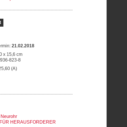
3
ermin:
21.02.2018
0 x 15,6 cm
6936-823-8
25,60 (A)
 Neurohr
 FÜR HERAUSFORDERER