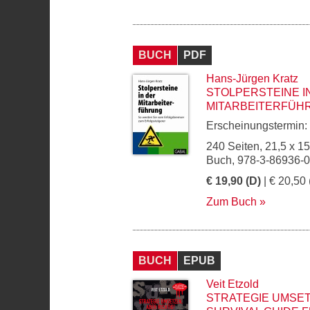
BUCH
PDF
Hans-Jürgen Kratz
STOLPERSTEINE I
MITARBEITERFÜH
Erscheinungstermin:
240 Seiten, 21,5 x 1
Buch, 978-3-86936-
€ 19,90 (D)
| € 20,50 
Zum Buch
BUCH
EPUB
Veit Etzold
STRATEGIE UMSET