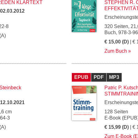
REDEN KLARTEXT
STEPHEN R. 
EFFEKTIVITÄ
02.03.2012
Erscheinungst
22-8
320 Seiten, 21,
Buch, 978-3-9
(A)
€ 15,00 (D)
| € 
Zum Buch
EPUB
PDF
MP3
Steinbeck
Patric P. Kutsc
STIMMTRAINI
12.10.2021
Erscheinungst
5,6 cm
128 Seiten
064-3
E-Book (EPUB)
(A)
€ 15,99 (D)
| € 
Zum E-Book (