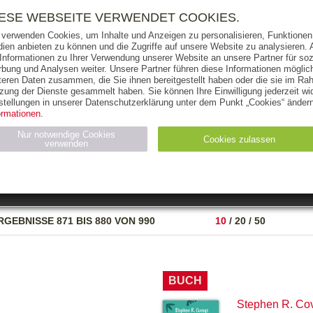
RIGHTS
PRESSE
HANDEL
FÜR UNTERNEHMEN
NEWSL
IESE WEBSEITE VERWENDET COOKIES.
 verwenden Cookies, um Inhalte und Anzeigen zu personalisieren, Funktionen 
ien anbieten zu können und die Zugriffe auf unsere Website zu analysieren
 Informationen zu Ihrer Verwendung unserer Website an unsere Partner für soz
bung und Analysen weiter. Unsere Partner führen diese Informationen möglic
THEMEN
AUTOREN
VERLAG
teren Daten zusammen, die Sie ihnen bereitgestellt haben oder die sie im Ra
zung der Dienste gesammelt haben. Sie können Ihre Einwilligung jederzeit wid
OKS
AUDIO-CDS
MP3
NON-BOOKS
stellungen in unserer Datenschutzerklärung unter dem Punkt „Cookies“ ändern
ormationen.
AUSGABEART
AUS DER REIHE
Nur notwendige Cookies
Cookies zulassen
verwenden
eller
Statistiken (4)
Marketing (4)
Anbieter
Zweck
RGEBNISSE
871 BIS 880 VON 990
10
/
20
/
50
gabal-
N_ID
Wird für die Speicherung der Benutzer-Session verwendet
verlag.de
gabal-
Speichert den Zustimmungsstatus des Benutzers für Cookies
verlag.de
auf der aktuellen Domäne.
BUCH
Stephen R. Co