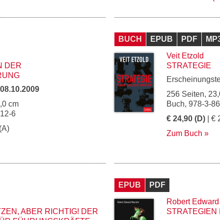
BUCH
EPUB
PDF
MP
Veit Etzold
N DER
STRATEGIE
RUNG
Erscheinungst
08.10.2009
256 Seiten, 23,
5,0 cm
Buch, 978-3-8
012-6
€ 24,90 (D)
| € 
(A)
Zum Buch
EPUB
PDF
Robert Edward
ZEN, ABER RICHTIG! DER
STRATEGIEN