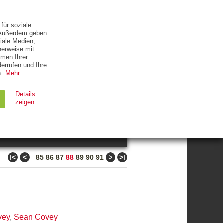
ETTER
KONTAKT
für soziale
. Außerdem geben
iale Medien,
herweise mit
hmen Ihrer
errufen und Ihre
.
Mehr
ZUM THEMA
Details
zeigen
suchen
Ablauf
Typ
ǀ<
<
>
>ǀ
85
86
87
88
89
90
91
Session
HTTP
90 Tage
HTTP
vey
,
Sean Covey