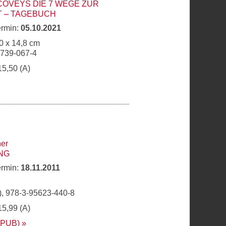
COVEYS DIE 7 WEGE ZUR
T – TAGEBUCH
ermin:
05.10.2021
0 x 14,8 cm
6739-067-4
15,50 (A)
her
NG
ermin:
18.11.2011
, 978-3-95623-440-8
15,99 (A)
EPUB)