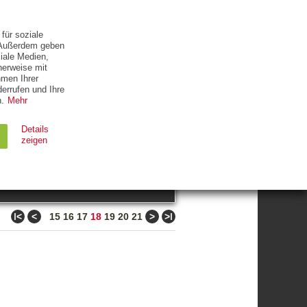
ETTER
KONTAKT
für soziale
. Außerdem geben
iale Medien,
herweise mit
hmen Ihrer
errufen und Ihre
.
Mehr
ZUM THEMA
Details
zeigen
suchen
Ablauf
Typ
ǀ<
<
>
>ǀ
15
16
17
18
19
20
21
Session
HTTP
90 Tage
HTTP