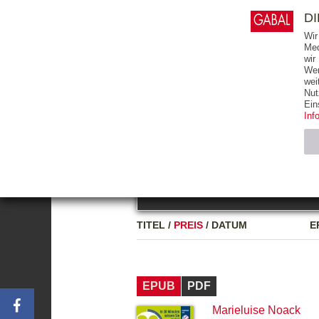
0
ARTIKEL
0.00 €
D
Wir
Med
wir
Wer
START
BÜCHER
wei
Nut
GESAMTVERZEICHNIS
BÜCHER
E-BO
Ein
Inf
FREITEXT
Neuerscheinung
Bests
Notwendig (2)
Name
TITEL
/
PREIS
/
DATUM
E
CMS_SESSIO
GV_COOKIES
EPUB
PDF
Marieluise Noack