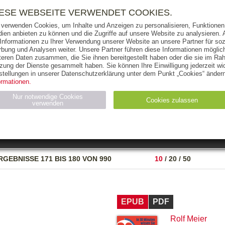
RIGHTS
PRESSE
HANDEL
FÜR UNTERNEHMEN
NEWSL
IESE WEBSEITE VERWENDET COOKIES.
 verwenden Cookies, um Inhalte und Anzeigen zu personalisieren, Funktionen 
ien anbieten zu können und die Zugriffe auf unsere Website zu analysieren
 Informationen zu Ihrer Verwendung unserer Website an unsere Partner für soz
bung und Analysen weiter. Unsere Partner führen diese Informationen möglic
THEMEN
AUTOREN
VERLAG
teren Daten zusammen, die Sie ihnen bereitgestellt haben oder die sie im Ra
zung der Dienste gesammelt haben. Sie können Ihre Einwilligung jederzeit wid
OKS
AUDIO-CDS
MP3
NON-BOOKS
stellungen in unserer Datenschutzerklärung unter dem Punkt „Cookies“ ändern
ormationen.
AUSGABEART
AUS DER REIHE
Nur notwendige Cookies
Cookies zulassen
verwenden
eller
Statistiken (4)
Marketing (4)
Anbieter
Zweck
RGEBNISSE
171 BIS 180 VON 990
10
/
20
/
50
gabal-
N_ID
Wird für die Speicherung der Benutzer-Session verwendet
verlag.de
gabal-
Speichert den Zustimmungsstatus des Benutzers für Cookies
verlag.de
auf der aktuellen Domäne.
EPUB
PDF
Rolf Meier