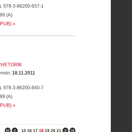
, 978-3-86200-657-1
,99 (A)
EPUB)
RHETORIK
ermin:
18.11.2011
, 978-3-86200-840-7
,99 (A)
EPUB)
ǀ<
<
>
>ǀ
15
16
17
18
19
20
21