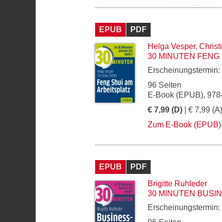
EPUB
PDF
Helga Vesper
,
Christ
30 MINUTEN FENG
Erscheinungstermin:
96 Seiten
E-Book (EPUB), 978
€ 7,99 (D)
| € 7,99 (A
Zum E-Book (EPUB)
EPUB
PDF
Brigitte Ruhleder
30 MINUTEN BUSI
Erscheinungstermin: