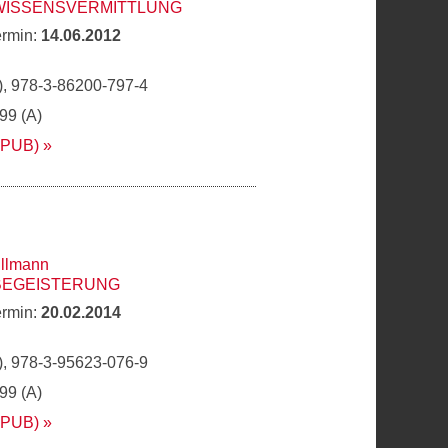
 WISSENSVERMITTLUNG
ermin:
14.06.2012
, 978-3-86200-797-4
,99 (A)
EPUB)
llmann
 BEGEISTERUNG
ermin:
20.02.2014
, 978-3-95623-076-9
,99 (A)
EPUB)