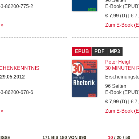
96 Seiten
-3-86200-775-2
E-Book (EPUB)
)
€ 7,99 (D)
| € 7
Zum E-Book (
EPUB
PDF
MP3
Peter Heigl
SCHENKENNTNIS
30 MINUTEN 
29.05.2012
Erscheinungst
96 Seiten
-3-86200-678-6
E-Book (EPUB)
)
€ 7,99 (D)
| € 7
Zum E-Book (
ISSE
171 BIS 180 VON 990
10
/
20
/
50