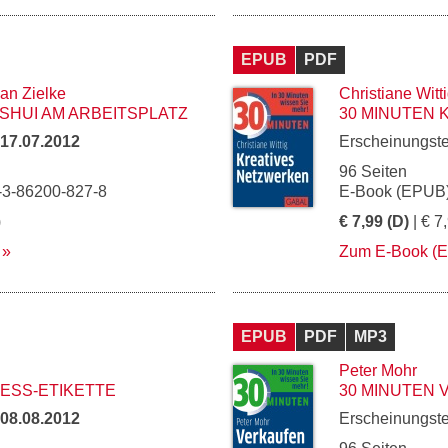
EPUB
PDF
ian Zielke
Christiane Witt
 SHUI AM ARBEITSPLATZ
30 MINUTEN
17.07.2012
Erscheinungst
96 Seiten
-3-86200-827-8
E-Book (EPUB)
)
€ 7,99 (D)
| € 7
Zum E-Book (
EPUB
PDF
MP3
Peter Mohr
NESS-ETIKETTE
30 MINUTEN
08.08.2012
Erscheinungst