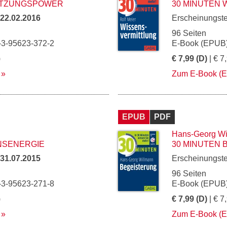
ETZUNGSPOWER
30 MINUTEN
22.02.2016
Erscheinungst
96 Seiten
-3-95623-372-2
E-Book (EPUB)
)
€ 7,99 (D)
| € 7
Zum E-Book (
EPUB
PDF
Hans-Georg Wi
NSENERGIE
30 MINUTEN
31.07.2015
Erscheinungst
96 Seiten
-3-95623-271-8
E-Book (EPUB)
)
€ 7,99 (D)
| € 7
Zum E-Book (