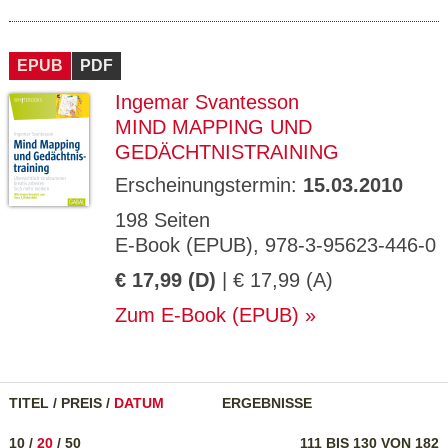
EPUB
PDF
Ingemar Svantesson
MIND MAPPING UND
GEDÄCHTNISTRAINING
Erscheinungstermin:
15.03.2010
198 Seiten
E-Book (EPUB), 978-3-95623-446-0
€ 17,99 (D)
| € 17,99 (A)
Zum E-Book (EPUB)
TITEL
/
PREIS
/
DATUM
ERGEBNISSE
10
/
20
/
50
111 BIS 130 VON 182