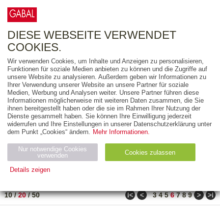
0
ARTIKEL
0.00 €
DIESE WEBSEITE VERWENDET
COOKIES.
Wir verwenden Cookies, um Inhalte und Anzeigen zu personalisieren,
FREITEXT
Funktionen für soziale Medien anbieten zu können und die Zugriffe auf
unsere Website zu analysieren. Außerdem geben wir Informationen zu
Ihrer Verwendung unserer Website an unsere Partner für soziale
AUSGABEART
Medien, Werbung und Analysen weiter. Unsere Partner führen diese
Informationen möglicherweise mit weiteren Daten zusammen, die Sie
AUS DER REIHE
ihnen bereitgestellt haben oder die sie im Rahmen Ihrer Nutzung der
Dienste gesammelt haben. Sie können Ihre Einwilligung jederzeit
widerrufen und Ihre Einstellungen in unserer Datenschutzerklärung unter
ZUM THEMA
dem Punkt „Cookies“ ändern.
Mehr Informationen.
Nur notwendige Cookies
Neuerscheinung
Bestseller
Cookies zulassen
suchen
verwenden
Details zeigen
TITEL
/
PREIS
/
DATUM
111 BIS 130 VON 182
Notwendig (2)
Statistiken (4)
Marketing (4)
ǀ<
<
>
>ǀ
10
/
20
/
50
3
4
5
6
7
8
9
Anbiet
Abl
Ty
Name
Zweck
er
auf
p
H