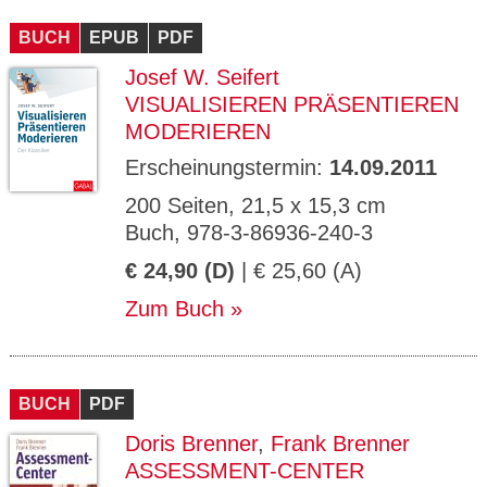
CMS_S
gabal-
Se
Wird für die Speicherung der Benutzer-
T
ESSION
verlag.
ssi
Session verwendet
T
BUCH
_ID
EPUB
de
PDF
on
P
H
Josef W. Seifert
gabal-
Speichert den Zustimmungsstatus des
90
GV_CO
T
verlag.
Benutzers für Cookies auf der aktuellen
Ta
OKIES
T
VISUALISIEREN PRÄSENTIEREN
de
Domäne.
ge
P
MODERIEREN
Erscheinungstermin:
14.09.2011
200 Seiten, 21,5 x 15,3 cm
Buch, 978-3-86936-240-3
€ 24,90 (D)
| € 25,60 (A)
Zum Buch
BUCH
PDF
Doris Brenner
,
Frank Brenner
ASSESSMENT-CENTER