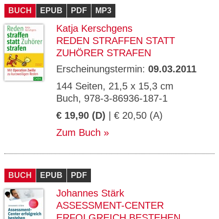
BUCH
EPUB
PDF
MP3
Katja Kerschgens
REDEN STRAFFEN STATT
ZUHÖRER STRAFEN
Erscheinungstermin:
09.03.2011
144 Seiten, 21,5 x 15,3 cm
Buch, 978-3-86936-187-1
€ 19,90 (D)
| € 20,50 (A)
Zum Buch
BUCH
EPUB
PDF
Johannes Stärk
ASSESSMENT-CENTER
ERFOLGREICH BESTEHEN