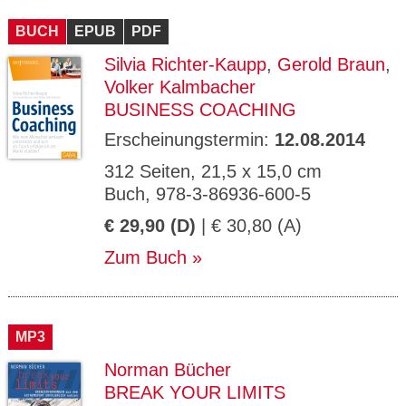
CMS_S
gabal-
Se
Wird für die Speicherung der Benutzer-
T
ESSION
verlag.
ssi
Session verwendet
T
BUCH
_ID
EPUB
de
PDF
on
P
H
Silvia Richter-Kaupp
,
Gerold Braun
,
gabal-
Speichert den Zustimmungsstatus des
90
GV_CO
T
verlag.
Benutzers für Cookies auf der aktuellen
Ta
OKIES
T
Volker Kalmbacher
de
Domäne.
ge
P
BUSINESS COACHING
Erscheinungstermin:
12.08.2014
312 Seiten, 21,5 x 15,0 cm
Buch, 978-3-86936-600-5
€ 29,90 (D)
| € 30,80 (A)
Zum Buch
MP3
Norman Bücher
BREAK YOUR LIMITS