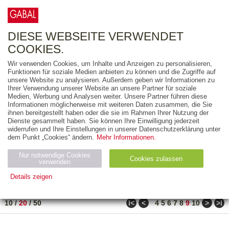
0
ARTIKEL
0.00 €
DIESE WEBSEITE VERWENDET
COOKIES.
Wir verwenden Cookies, um Inhalte und Anzeigen zu personalisieren,
FREITEXT
Funktionen für soziale Medien anbieten zu können und die Zugriffe auf
unsere Website zu analysieren. Außerdem geben wir Informationen zu
Ihrer Verwendung unserer Website an unsere Partner für soziale
AUSGABEART
Medien, Werbung und Analysen weiter. Unsere Partner führen diese
Informationen möglicherweise mit weiteren Daten zusammen, die Sie
AUS DER REIHE
ihnen bereitgestellt haben oder die sie im Rahmen Ihrer Nutzung der
Dienste gesammelt haben. Sie können Ihre Einwilligung jederzeit
widerrufen und Ihre Einstellungen in unserer Datenschutzerklärung unter
ZUM THEMA
dem Punkt „Cookies“ ändern.
Mehr Informationen.
Nur notwendige Cookies
Neuerscheinung
Bestseller
Cookies zulassen
suchen
verwenden
Details zeigen
TITEL
/
PREIS
/
DATUM
161 BIS 180 VON 182
Notwendig (2)
Statistiken (4)
Marketing (4)
ǀ<
<
>
>ǀ
10
/
20
/
50
4
5
6
7
8
9
10
Anbiet
Abl
Ty
Name
Zweck
er
auf
p
H