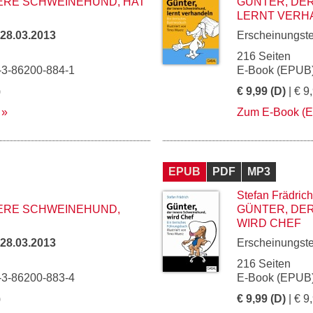
ERE SCHWEINEHUND, HAT
GÜNTER, DE
LERNT VERH
28.03.2013
Erscheinungst
216 Seiten
-3-86200-884-1
E-Book (EPUB)
)
€ 9,99 (D)
| € 9
Zum E-Book (
EPUB
PDF
MP3
Stefan Frädrich
NERE SCHWEINEHUND,
GÜNTER, DE
WIRD CHEF
28.03.2013
Erscheinungst
216 Seiten
-3-86200-883-4
E-Book (EPUB)
)
€ 9,99 (D)
| € 9