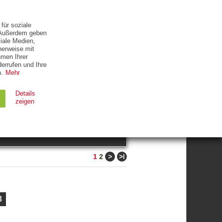
ETTER
KONTAKT
für soziale
. Außerdem geben
iale Medien,
herweise mit
hmen Ihrer
errufen und Ihre
.
Mehr
ZUM THEMA
Details
zeigen
suchen
Ablauf
Typ
>
>ǀ
1
2
Session
HTTP
90 Tage
HTTP
3