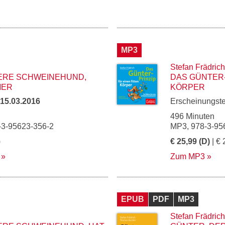
MP3
Stefan Frädrich
NERE SCHWEINEHUND,
DAS GÜNTER-
MER
KÖRPER
15.03.2016
Erscheinungst
496 Minuten
-3-95623-356-2
MP3, 978-3-95
)
€ 25,99 (D)
| € 
Zum MP3
EPUB
PDF
MP3
Stefan Frädrich