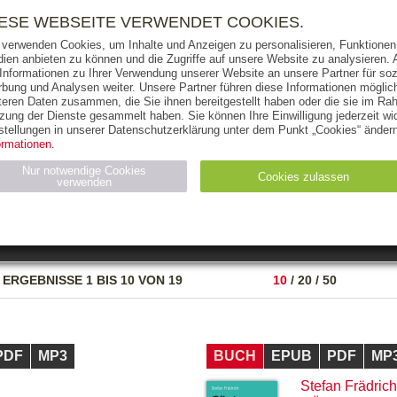
RIGHTS
PRESSE
HANDEL
FÜR UNTERNEHMEN
NEWSL
IESE WEBSEITE VERWENDET COOKIES.
 verwenden Cookies, um Inhalte und Anzeigen zu personalisieren, Funktionen 
ien anbieten zu können und die Zugriffe auf unsere Website zu analysieren
 Informationen zu Ihrer Verwendung unserer Website an unsere Partner für soz
bung und Analysen weiter. Unsere Partner führen diese Informationen möglic
THEMEN
AUTOREN
VERLAG
teren Daten zusammen, die Sie ihnen bereitgestellt haben oder die sie im Ra
zung der Dienste gesammelt haben. Sie können Ihre Einwilligung jederzeit wid
OKS
AUDIO-CDS
MP3
NON-BOOKS
stellungen in unserer Datenschutzerklärung unter dem Punkt „Cookies“ ändern
ormationen.
AUSGABEART
AUS DER REIHE
Nur notwendige Cookies
Cookies zulassen
verwenden
eller
Statistiken (4)
Marketing (4)
Anbieter
Zweck
ERGEBNISSE
1 BIS 10 VON 19
10
/
20
/
50
gabal-
N_ID
Wird für die Speicherung der Benutzer-Session verwendet
verlag.de
gabal-
Speichert den Zustimmungsstatus des Benutzers für Cookies
verlag.de
auf der aktuellen Domäne.
PDF
MP3
BUCH
EPUB
PDF
MP
Stefan Frädrich