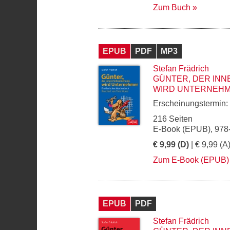
Zum Buch
EPUB
PDF
MP3
Stefan Frädrich
GÜNTER, DER IN
WIRD UNTERNEH
Erscheinungstermin:
216 Seiten
E-Book (EPUB), 978
€ 9,99 (D)
| € 9,99 (A
Zum E-Book (EPUB)
EPUB
PDF
Stefan Frädrich