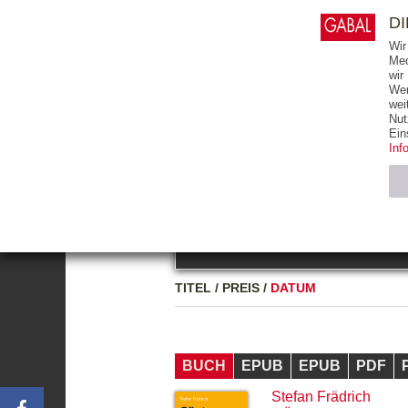
0
ARTIKEL
0.00 €
D
Wir
Med
wir
Wer
START
BÜCHER
wei
Nut
GESAMTVERZEICHNIS
BÜCHER
E-BO
Ein
Inf
FREITEXT
Neuerscheinung
Bests
Notwendig (2)
Name
TITEL
/
PREIS
/
DATUM
CMS_SESSIO
GV_COOKIES
BUCH
EPUB
EPUB
PDF
Stefan Frädrich