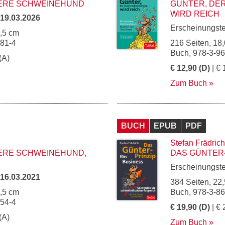
NERE SCHWEINEHUND
GÜNTER, DE
WIRD REICH
19.03.2026
Erscheinungst
2,5 cm
281-4
216 Seiten, 18,
Buch, 978-3-9
(A)
€ 12,90 (D)
| € 
Zum Buch
BUCH
EPUB
PDF
Stefan Frädrich
NERE SCHWEINEHUND,
DAS GÜNTER-
Erscheinungst
16.03.2021
384 Seiten, 22,
2,5 cm
Buch, 978-3-8
054-4
€ 19,90 (D)
| € 
(A)
Zum Buch