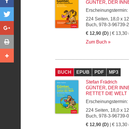
GÜNTER, DER IN
Erscheinungstermin:
224 Seiten, 18,0 x 1
Buch, 978-3-96739-
€ 12,90 (D)
| € 13,30 
Zum Buch
BUCH
EPUB
PDF
MP3
Stefan Frädrich
GÜNTER, DER IN
RETTET DIE WELT
Erscheinungstermin:
224 Seiten, 18,0 x 1
Buch, 978-3-96739-
€ 12,90 (D)
| € 13,30 