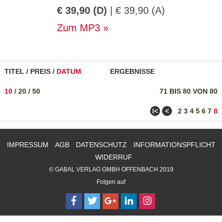
€ 39,90 (D)
| € 39,90 (A)
Zum MP3
TITEL
/
PREIS
/
DATUM
ERGEBNISSE
10
/
20
/
50
71 BIS 80 VON 80
ǀ<
<
2
3
4
5
6
7
8
IMPRESSUM
AGB
DATENSCHUTZ
INFORMATIONSPFLICHT
WIDERRUF
© GABAL VERLAG GMBH OFFENBACH 2019
Folgen auf