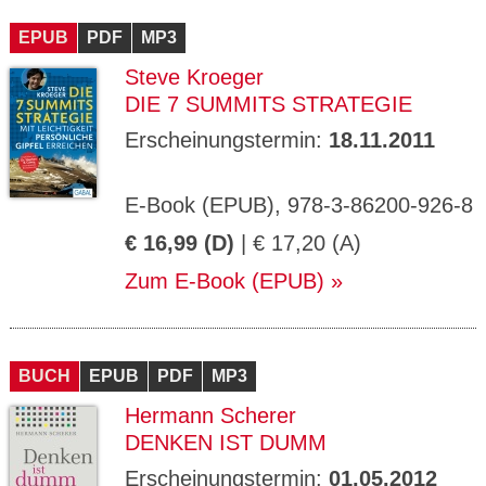
CMS_S
gabal-
Se
Wird für die Speicherung der Benutzer-
T
ESSION
verlag.
ssi
Session verwendet
T
EPUB
_ID
PDF
de
MP3
on
P
H
Steve Kroeger
gabal-
Speichert den Zustimmungsstatus des
90
GV_CO
T
verlag.
Benutzers für Cookies auf der aktuellen
Ta
OKIES
T
DIE 7 SUMMITS STRATEGIE
de
Domäne.
ge
P
Erscheinungstermin:
18.11.2011
E-Book (EPUB), 978-3-86200-926-8
€ 16,99 (D)
| € 17,20 (A)
Zum E-Book (EPUB)
BUCH
EPUB
PDF
MP3
Hermann Scherer
DENKEN IST DUMM
Erscheinungstermin:
01.05.2012