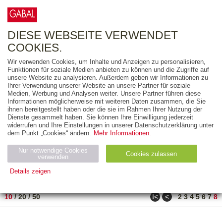
0
ARTIKEL
0.00 €
DIESE WEBSEITE VERWENDET
COOKIES.
Wir verwenden Cookies, um Inhalte und Anzeigen zu personalisieren,
FREITEXT
Funktionen für soziale Medien anbieten zu können und die Zugriffe auf
unsere Website zu analysieren. Außerdem geben wir Informationen zu
Ihrer Verwendung unserer Website an unsere Partner für soziale
AUSGABEART
Medien, Werbung und Analysen weiter. Unsere Partner führen diese
Informationen möglicherweise mit weiteren Daten zusammen, die Sie
AUS DER REIHE
ihnen bereitgestellt haben oder die sie im Rahmen Ihrer Nutzung der
Dienste gesammelt haben. Sie können Ihre Einwilligung jederzeit
widerrufen und Ihre Einstellungen in unserer Datenschutzerklärung unter
ZUM THEMA
dem Punkt „Cookies“ ändern.
Mehr Informationen.
Nur notwendige Cookies
Neuerscheinung
Bestseller
Cookies zulassen
suchen
verwenden
Details zeigen
TITEL
/
PREIS
/
DATUM
71 BIS 80 VON 80
Notwendig (2)
Statistiken (4)
Marketing (4)
ǀ<
<
10
/
20
/
50
2
3
4
5
6
7
8
Anbiet
Abl
Ty
Name
Zweck
er
auf
p
H