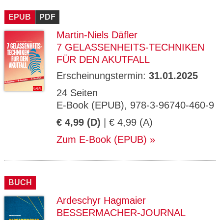
CMS_S
gabal-
Se
Wird für die Speicherung der Benutzer-
T
ESSION
verlag.
ssi
Session verwendet
T
EPUB
_ID
PDF
de
on
P
H
Martin-Niels Däfler
gabal-
Speichert den Zustimmungsstatus des
90
GV_CO
T
verlag.
Benutzers für Cookies auf der aktuellen
Ta
OKIES
T
7 GELASSENHEITS-TECHNIKEN
de
Domäne.
ge
P
FÜR DEN AKUTFALL
Erscheinungstermin:
31.01.2025
24 Seiten
E-Book (EPUB), 978-3-96740-460-9
€ 4,99 (D)
| € 4,99 (A)
Zum E-Book (EPUB)
BUCH
Ardeschyr Hagmaier
BESSERMACHER-JOURNAL