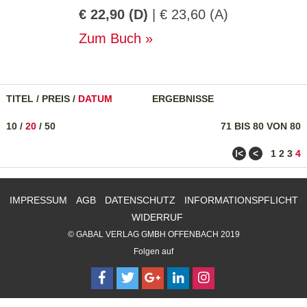
€ 22,90 (D)
| € 23,60 (A)
Zum Buch
TITEL
/
PREIS
/
DATUM
ERGEBNISSE
10
/
20
/
50
71 BIS 80 VON 80
ǀ<
<
1
2
3
4
IMPRESSUM
AGB
DATENSCHUTZ
INFORMATIONSPFLICHT
WIDERRUF
© GABAL VERLAG GMBH OFFENBACH 2019
Folgen auf