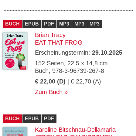
BUCH
EPUB
PDF
MP3
MP3
MP3
Brian Tracy
EAT THAT FROG
Erscheinungstermin:
29.10.2025
152 Seiten, 22,5 x 14,8 cm
Buch, 978-3-96739-267-8
€ 22,00 (D)
| € 22,70 (A)
Zum Buch
BUCH
EPUB
PDF
Karoline Bitschnau-Dellamaria