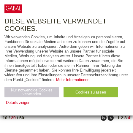
0
ARTIKEL
0.00 €
DIESE WEBSEITE VERWENDET
COOKIES.
Wir verwenden Cookies, um Inhalte und Anzeigen zu personalisieren,
FREITEXT
Funktionen für soziale Medien anbieten zu können und die Zugriffe auf
unsere Website zu analysieren. Außerdem geben wir Informationen zu
Ihrer Verwendung unserer Website an unsere Partner für soziale
AUSGABEART
Medien, Werbung und Analysen weiter. Unsere Partner führen diese
Informationen möglicherweise mit weiteren Daten zusammen, die Sie
AUS DER REIHE
ihnen bereitgestellt haben oder die sie im Rahmen Ihrer Nutzung der
Dienste gesammelt haben. Sie können Ihre Einwilligung jederzeit
widerrufen und Ihre Einstellungen in unserer Datenschutzerklärung unter
ZUM THEMA
dem Punkt „Cookies“ ändern.
Mehr Informationen.
Nur notwendige Cookies
Neuerscheinung
Bestseller
Cookies zulassen
suchen
verwenden
Details zeigen
TITEL
/
PREIS
/
DATUM
71 BIS 80 VON 80
Notwendig (2)
Statistiken (4)
Marketing (4)
ǀ<
<
10
/
20
/
50
1
2
3
4
Anbiet
Abl
Ty
Name
Zweck
er
auf
p
H