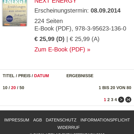
NEXT ENERGY
Erscheinungstermin:
08.09.2014
224 Seiten
E-Book (PDF), 978-3-95623-136-0
€ 25,99 (D)
| € 25,99 (A)
Zum E-Book (PDF)
TITEL
/
PREIS
/
DATUM
ERGEBNISSE
10
/
20
/
50
1 BIS 20 VON 80
>
>ǀ
1
2
3
4
IMPRESSUM
AGB
DATENSCHUTZ
INFORMATIONSPFLICHT
WIDERRUF