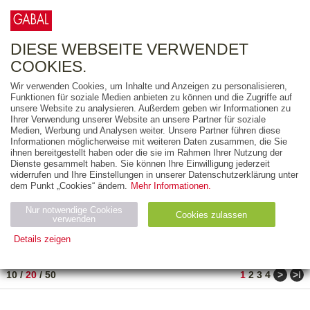
0
ARTIKEL
0.00 €
DIESE WEBSEITE VERWENDET
COOKIES.
Wir verwenden Cookies, um Inhalte und Anzeigen zu personalisieren,
FREITEXT
Funktionen für soziale Medien anbieten zu können und die Zugriffe auf
unsere Website zu analysieren. Außerdem geben wir Informationen zu
Ihrer Verwendung unserer Website an unsere Partner für soziale
AUSGABEART
Medien, Werbung und Analysen weiter. Unsere Partner führen diese
Informationen möglicherweise mit weiteren Daten zusammen, die Sie
AUS DER REIHE
ihnen bereitgestellt haben oder die sie im Rahmen Ihrer Nutzung der
Dienste gesammelt haben. Sie können Ihre Einwilligung jederzeit
widerrufen und Ihre Einstellungen in unserer Datenschutzerklärung unter
ZUM THEMA
dem Punkt „Cookies“ ändern.
Mehr Informationen.
Nur notwendige Cookies
Neuerscheinung
Bestseller
Cookies zulassen
suchen
verwenden
Details zeigen
TITEL
/
PREIS
/
DATUM
1 BIS 20 VON 80
Notwendig (2)
Statistiken (4)
Marketing (4)
>
>ǀ
10
/
20
/
50
1
2
3
4
Anbiet
Abl
Ty
Name
Zweck
er
auf
p
H