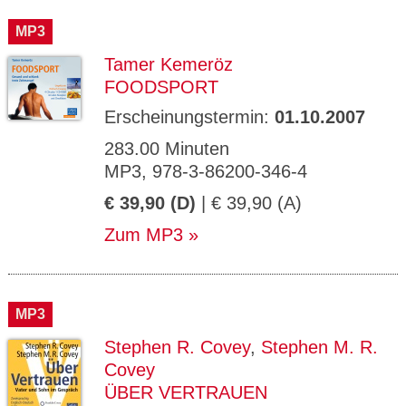
CMS_S
gabal-
Se
Wird für die Speicherung der Benutzer-
T
ESSION
verlag.
ssi
Session verwendet
T
MP3
_ID
de
on
P
H
Tamer Kemeröz
gabal-
Speichert den Zustimmungsstatus des
90
GV_CO
T
verlag.
Benutzers für Cookies auf der aktuellen
Ta
OKIES
T
FOODSPORT
de
Domäne.
ge
P
Erscheinungstermin:
01.10.2007
283.00 Minuten
MP3, 978-3-86200-346-4
€ 39,90 (D)
| € 39,90 (A)
Zum MP3
MP3
Stephen R. Covey
,
Stephen M. R.
Covey
ÜBER VERTRAUEN