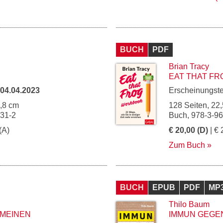
BUCH
PDF
Brian Tracy
EAT THAT F
04.04.2023
Erscheinungst
4,8 cm
128 Seiten, 22,
131-2
Buch, 978-3-9
(A)
€ 20,00 (D)
| € 
Zum Buch
BUCH
EPUB
PDF
MP
Thilo Baum
 MEINEN
IMMUN GEGE