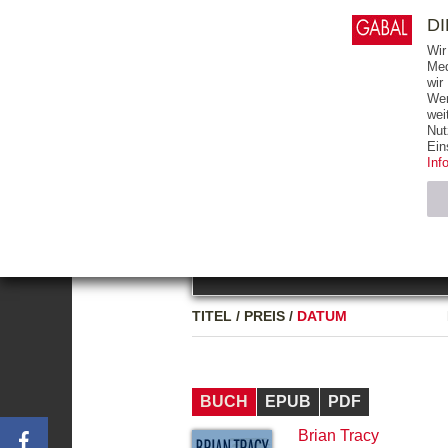
0
ARTIKEL
0.00 €
D
Wir
Med
wir
Wer
START
BÜCHER
wei
Nut
GESAMTVERZEICHNIS
BÜCHER
E-BO
Ein
Inf
FREITEXT
Neuerscheinung
Bests
Notwendig (2)
Name
TITEL
/
PREIS
/
DATUM
CMS_SESSIO
GV_COOKIES
BUCH
EPUB
PDF
Brian Tracy