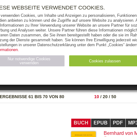
RIGHTS
PRESSE
HANDEL
FÜR UNTERNEHMEN
NEWSL
IESE WEBSEITE VERWENDET COOKIES.
 verwenden Cookies, um Inhalte und Anzeigen zu personalisieren, Funktionen 
ien anbieten zu können und die Zugriffe auf unsere Website zu analysieren
 Informationen zu Ihrer Verwendung unserer Website an unsere Partner für soz
bung und Analysen weiter. Unsere Partner führen diese Informationen möglic
THEMEN
AUTOREN
VERLAG
teren Daten zusammen, die Sie ihnen bereitgestellt haben oder die sie im Ra
zung der Dienste gesammelt haben. Sie können Ihre Einwilligung jederzeit wid
OKS
AUDIO-CDS
MP3
NON-BOOKS
stellungen in unserer Datenschutzerklärung unter dem Punkt „Cookies“ ändern
ormationen.
AUSGABEART
AUS DER REIHE
Nur notwendige Cookies
Cookies zulassen
verwenden
eller
Statistiken (4)
Marketing (4)
Anbieter
Zweck
ERGEBNISSE
61 BIS 70 VON 80
10
/
20
/
50
gabal-
N_ID
Wird für die Speicherung der Benutzer-Session verwendet
verlag.de
gabal-
Speichert den Zustimmungsstatus des Benutzers für Cookies
verlag.de
auf der aktuellen Domäne.
BUCH
EPUB
PDF
MP
Bernhard von M