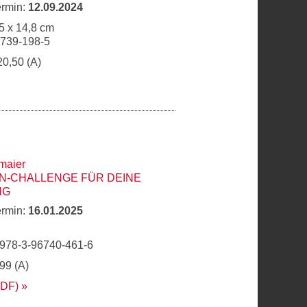
ermin:
12.09.2024
5 x 14,8 cm
6739-198-5
20,50 (A)
maier
N-CHALLENGE FÜR DEINE
NG
ermin:
16.01.2025
 978-3-96740-461-6
,99 (A)
PDF)