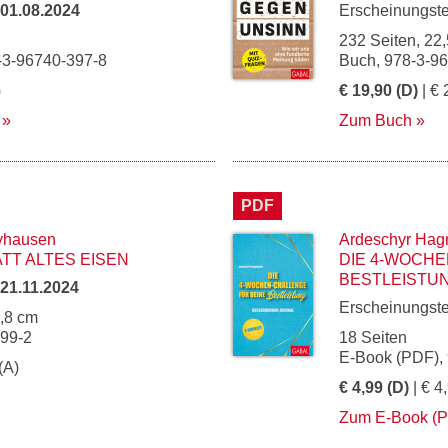
01.08.2024
Erscheinungst
232 Seiten, 22,
-3-96740-397-8
Buch, 978-3-9
)
€ 19,90 (D)
| € 
Zum Buch
PDF
yhausen
Ardeschyr Hag
TT ALTES EISEN
DIE 4-WOCHE
BESTLEISTU
21.11.2024
Erscheinungst
4,8 cm
199-2
18 Seiten
E-Book (PDF),
(A)
€ 4,99 (D)
| € 4
Zum E-Book (