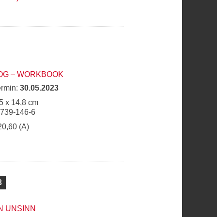
ROG – WORKBOOK
ermin:
30.05.2023
5 x 14,8 cm
6739-146-6
20,60 (A)
3
N UNSINN