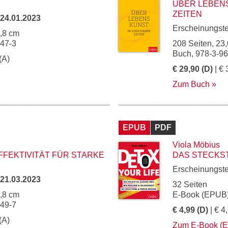
ÜBER LEBEN
ZEITEN
24.01.2023
Erscheinungst
4,8 cm
147-3
208 Seiten, 23,
Buch, 978-3-9
(A)
€ 29,90 (D)
| € 
Zum Buch
EPUB
PDF
Viola Möbius
FFEKTIVITÄT FÜR STARKE
DAS STECKST
Erscheinungst
21.03.2023
32 Seiten
4,8 cm
E-Book (EPUB)
149-7
€ 4,99 (D)
| € 4
(A)
Zum E-Book (