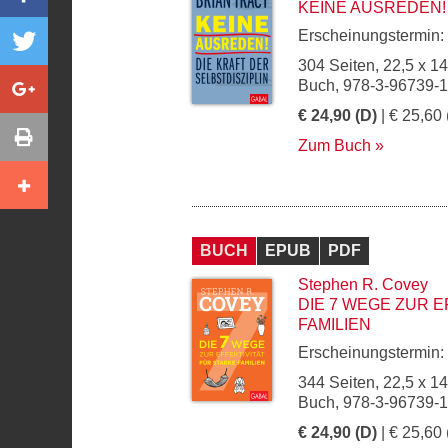
KEINE AUSREDEN!
Erscheinungstermin:
304 Seiten, 22,5 x 1
Buch, 978-3-96739-
€ 24,90 (D)
| € 25,60 
Zum Buch
BUCH
EPUB
PDF
Stephen R. Covey
DIE 7 WEGE ZUR E
FAMILIEN
Erscheinungstermin:
344 Seiten, 22,5 x 1
Buch, 978-3-96739-
€ 24,90 (D)
| € 25,60 