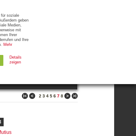
ETTER
KONTAKT
für soziale
. Außerdem geben
iale Medien,
herweise mit
hmen Ihrer
errufen und Ihre
.
Mehr
ZUM THEMA
Details
zeigen
suchen
Ablauf
Typ
ǀ<
<
>
>ǀ
2
3
4
5
6
7
8
Session
HTTP
90 Tage
HTTP
3
utius