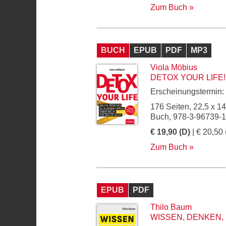
Zum Buch
BUCH
EPUB
PDF
MP3
Viola Möbius
DETOX YOUR LIFE!
Erscheinungstermin:
176 Seiten, 22,5 x 1
Buch, 978-3-96739-
€ 19,90 (D)
| € 20,50 
Zum Buch
EPUB
PDF
Thilo Baum
WISSEN, DENKEN,