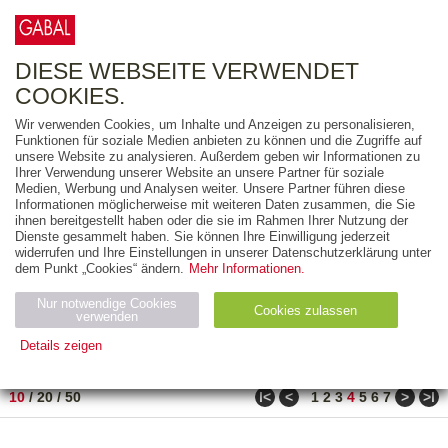
0
ARTIKEL
0.00 €
DIESE WEBSEITE VERWENDET
COOKIES.
Wir verwenden Cookies, um Inhalte und Anzeigen zu personalisieren,
FREITEXT
Funktionen für soziale Medien anbieten zu können und die Zugriffe auf
unsere Website zu analysieren. Außerdem geben wir Informationen zu
Ihrer Verwendung unserer Website an unsere Partner für soziale
AUSGABEART
Medien, Werbung und Analysen weiter. Unsere Partner führen diese
Informationen möglicherweise mit weiteren Daten zusammen, die Sie
AUS DER REIHE
ihnen bereitgestellt haben oder die sie im Rahmen Ihrer Nutzung der
Dienste gesammelt haben. Sie können Ihre Einwilligung jederzeit
widerrufen und Ihre Einstellungen in unserer Datenschutzerklärung unter
ZUM THEMA
dem Punkt „Cookies“ ändern.
Mehr Informationen.
Nur notwendige Cookies
Neuerscheinung
Bestseller
Cookies zulassen
suchen
verwenden
Details zeigen
TITEL
/
PREIS
/
DATUM
31 BIS 40 VON 80
Notwendig (2)
Statistiken (4)
Marketing (4)
ǀ<
<
>
>ǀ
10
/
20
/
50
1
2
3
4
5
6
7
Anbiet
Abl
Ty
Name
Zweck
er
auf
p
H