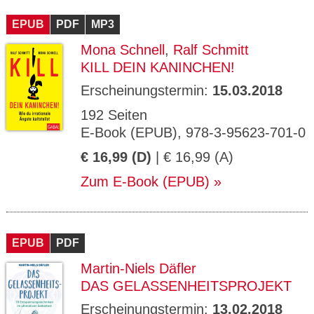
CMS_S
gabal-
Se
Wird für die Speicherung der Benutzer-
T
ESSION
verlag.
ssi
Session verwendet
T
EPUB
_ID
PDF
de
MP3
on
P
H
Mona Schnell
,
Ralf Schmitt
gabal-
Speichert den Zustimmungsstatus des
90
GV_CO
T
verlag.
Benutzers für Cookies auf der aktuellen
Ta
OKIES
T
KILL DEIN KANINCHEN!
de
Domäne.
ge
P
Erscheinungstermin:
15.03.2018
192 Seiten
E-Book (EPUB), 978-3-95623-701-0
€ 16,99 (D)
| € 16,99 (A)
Zum E-Book (EPUB)
EPUB
PDF
Martin-Niels Däfler
DAS GELASSENHEITSPROJEKT
Erscheinungstermin:
13.02.2018