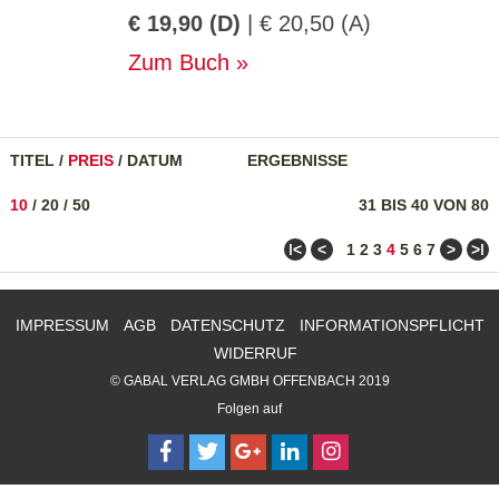
€ 19,90 (D)
| € 20,50 (A)
Zum Buch
TITEL
/
PREIS
/
DATUM
ERGEBNISSE
10
/
20
/
50
31 BIS 40 VON 80
ǀ<
<
>
>ǀ
1
2
3
4
5
6
7
IMPRESSUM
AGB
DATENSCHUTZ
INFORMATIONSPFLICHT
WIDERRUF
© GABAL VERLAG GMBH OFFENBACH 2019
Folgen auf