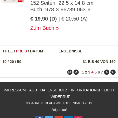
152 Seiten, 22,5 x 14,8 cm
Buch, 978-3-96739-063-6
€ 19,90 (D)
| € 20,50 (A)
Zum Buch
TITEL
/
PREIS
/
DATUM
ERGEBNISSE
10
/
20
/
50
31 BIS 40 VON 150
ǀ<
<
>
>ǀ
1
2
3
4
5
6
7
IMPRESSUM
AGB
DATENSCHUTZ
INFORMATIONSPFLICHT
WIDERRUF
© GABAL VERLAG GMBH OFFENBACH 2019
Folgen auf