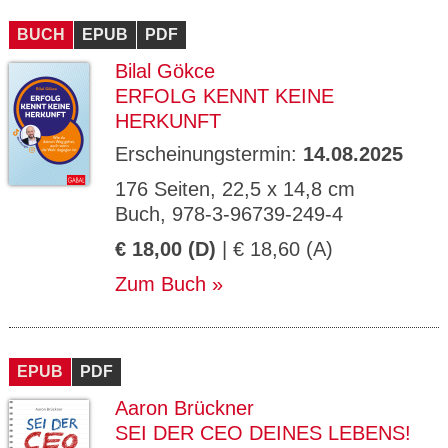
CMS_S
gabal-
Se
Wird für die Speicherung der Benutzer-
T
ESSION
verlag.
ssi
Session verwendet
T
BUCH
_ID
EPUB
de
PDF
on
P
H
Bilal Gökce
gabal-
Speichert den Zustimmungsstatus des
90
GV_CO
T
verlag.
Benutzers für Cookies auf der aktuellen
Ta
OKIES
T
ERFOLG KENNT KEINE
de
Domäne.
ge
P
HERKUNFT
Erscheinungstermin:
14.08.2025
176 Seiten, 22,5 x 14,8 cm
Buch, 978-3-96739-249-4
€ 18,00 (D)
| € 18,60 (A)
Zum Buch
EPUB
PDF
Aaron Brückner
SEI DER CEO DEINES LEBENS!