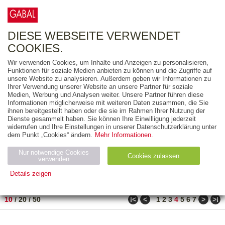
0
ARTIKEL
0.00 €
DIESE WEBSEITE VERWENDET
COOKIES.
Wir verwenden Cookies, um Inhalte und Anzeigen zu personalisieren,
FREITEXT
Funktionen für soziale Medien anbieten zu können und die Zugriffe auf
unsere Website zu analysieren. Außerdem geben wir Informationen zu
Ihrer Verwendung unserer Website an unsere Partner für soziale
AUSGABEART
Medien, Werbung und Analysen weiter. Unsere Partner führen diese
Informationen möglicherweise mit weiteren Daten zusammen, die Sie
AUS DER REIHE
ihnen bereitgestellt haben oder die sie im Rahmen Ihrer Nutzung der
Dienste gesammelt haben. Sie können Ihre Einwilligung jederzeit
widerrufen und Ihre Einstellungen in unserer Datenschutzerklärung unter
ZUM THEMA
dem Punkt „Cookies“ ändern.
Mehr Informationen.
Nur notwendige Cookies
Neuerscheinung
Bestseller
Cookies zulassen
suchen
verwenden
Details zeigen
TITEL
/
PREIS
/
DATUM
31 BIS 40 VON 150
Notwendig (2)
Statistiken (4)
Marketing (4)
ǀ<
<
>
>ǀ
10
/
20
/
50
1
2
3
4
5
6
7
Anbiet
Abl
Ty
Name
Zweck
er
auf
p
H