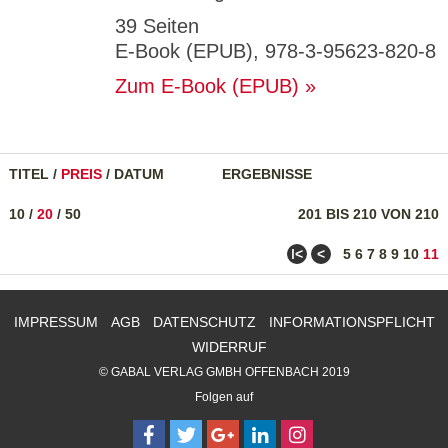
39 Seiten
E-Book (EPUB), 978-3-95623-820-8
Zum E-Book (EPUB)
TITEL
/
PREIS
/
DATUM
ERGEBNISSE
10
/
20
/
50
201 BIS 210 VON 210
ǀ<
<
5
6
7
8
9
10
11
IMPRESSUM
AGB
DATENSCHUTZ
INFORMATIONSPFLICHT
WIDERRUF
© GABAL VERLAG GMBH OFFENBACH 2019
Folgen auf