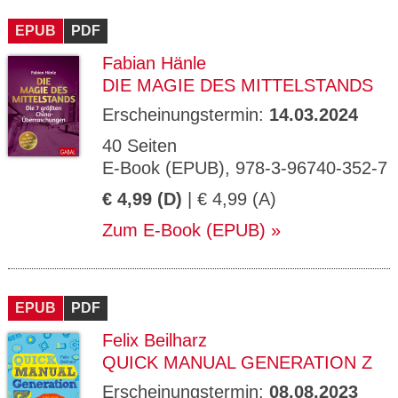
CMS_S
gabal-
Se
Wird für die Speicherung der Benutzer-
T
ESSION
verlag.
ssi
Session verwendet
T
EPUB
_ID
PDF
de
on
P
H
Fabian Hänle
gabal-
Speichert den Zustimmungsstatus des
90
GV_CO
T
verlag.
Benutzers für Cookies auf der aktuellen
Ta
OKIES
T
DIE MAGIE DES MITTELSTANDS
de
Domäne.
ge
P
Erscheinungstermin:
14.03.2024
40 Seiten
E-Book (EPUB), 978-3-96740-352-7
€ 4,99 (D)
| € 4,99 (A)
Zum E-Book (EPUB)
EPUB
PDF
Felix Beilharz
QUICK MANUAL GENERATION Z
Erscheinungstermin:
08.08.2023