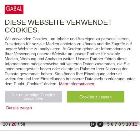
0
ARTIKEL
0.00 €
DIESE WEBSEITE VERWENDET
COOKIES.
Wir verwenden Cookies, um Inhalte und Anzeigen zu personalisieren,
FREITEXT
Funktionen für soziale Medien anbieten zu können und die Zugriffe auf
unsere Website zu analysieren. Außerdem geben wir Informationen zu
Ihrer Verwendung unserer Website an unsere Partner für soziale
AUSGABEART
Medien, Werbung und Analysen weiter. Unsere Partner führen diese
Informationen möglicherweise mit weiteren Daten zusammen, die Sie
AUS DER REIHE
ihnen bereitgestellt haben oder die sie im Rahmen Ihrer Nutzung der
Dienste gesammelt haben. Sie können Ihre Einwilligung jederzeit
widerrufen und Ihre Einstellungen in unserer Datenschutzerklärung unter
ZUM THEMA
dem Punkt „Cookies“ ändern.
Mehr Informationen.
Nur notwendige Cookies
Neuerscheinung
Bestseller
Cookies zulassen
suchen
verwenden
Details zeigen
TITEL
/
PREIS
/
DATUM
201 BIS 210 VON 210
Notwendig (2)
Statistiken (4)
Marketing (4)
ǀ<
<
10
/
20
/
50
5
6
7
8
9
10
11
Anbiet
Abl
Ty
Name
Zweck
er
auf
p
H