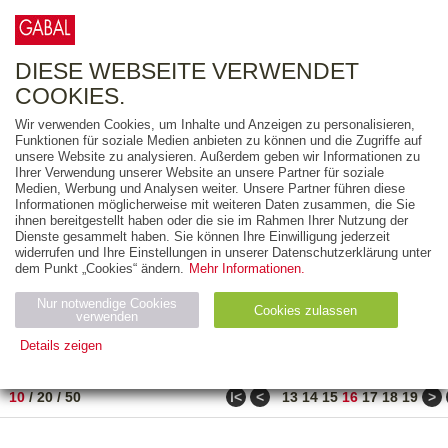
0
ARTIKEL
0.00 €
DIESE WEBSEITE VERWENDET
COOKIES.
Wir verwenden Cookies, um Inhalte und Anzeigen zu personalisieren,
FREITEXT
Funktionen für soziale Medien anbieten zu können und die Zugriffe auf
unsere Website zu analysieren. Außerdem geben wir Informationen zu
Ihrer Verwendung unserer Website an unsere Partner für soziale
AUSGABEART
Medien, Werbung und Analysen weiter. Unsere Partner führen diese
Informationen möglicherweise mit weiteren Daten zusammen, die Sie
AUS DER REIHE
ihnen bereitgestellt haben oder die sie im Rahmen Ihrer Nutzung der
Dienste gesammelt haben. Sie können Ihre Einwilligung jederzeit
widerrufen und Ihre Einstellungen in unserer Datenschutzerklärung unter
ZUM THEMA
dem Punkt „Cookies“ ändern.
Mehr Informationen.
Nur notwendige Cookies
Neuerscheinung
Bestseller
Cookies zulassen
suchen
verwenden
Details zeigen
TITEL
/
PREIS
/
DATUM
151 BIS 160 VON 210
Notwendig (2)
Statistiken (4)
Marketing (4)
ǀ<
<
>
10
/
20
/
50
13
14
15
16
17
18
19
Anbiet
Abl
Ty
Name
Zweck
er
auf
p
H