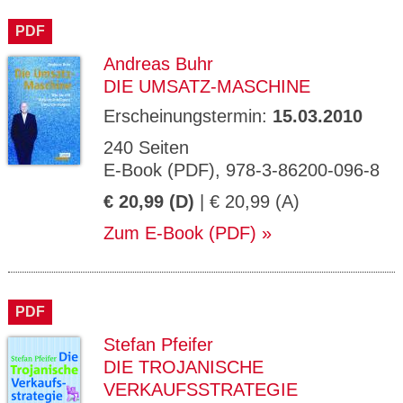
CMS_S
gabal-
Se
Wird für die Speicherung der Benutzer-
T
ESSION
verlag.
ssi
Session verwendet
T
PDF
_ID
de
on
P
H
Andreas Buhr
gabal-
Speichert den Zustimmungsstatus des
90
GV_CO
T
verlag.
Benutzers für Cookies auf der aktuellen
Ta
OKIES
T
DIE UMSATZ-MASCHINE
de
Domäne.
ge
P
Erscheinungstermin:
15.03.2010
240 Seiten
E-Book (PDF), 978-3-86200-096-8
€ 20,99 (D)
| € 20,99 (A)
Zum E-Book (PDF)
PDF
Stefan Pfeifer
DIE TROJANISCHE
VERKAUFSSTRATEGIE