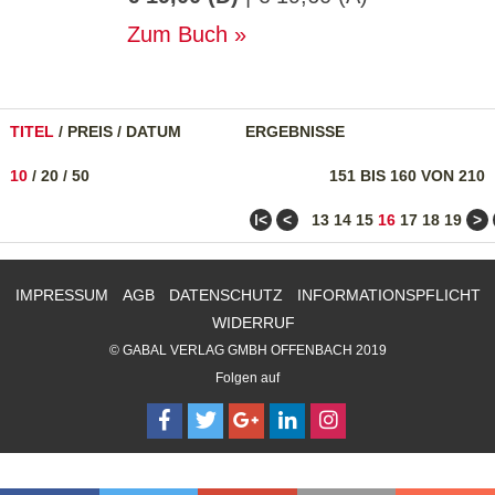
Zum Buch
TITEL
/
PREIS
/
DATUM
ERGEBNISSE
10
/
20
/
50
151 BIS 160 VON 210
ǀ<
<
>
13
14
15
16
17
18
19
IMPRESSUM
AGB
DATENSCHUTZ
INFORMATIONSPFLICHT
WIDERRUF
© GABAL VERLAG GMBH OFFENBACH 2019
Folgen auf