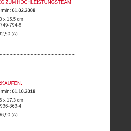
WEG ZUM HOCHLEISTUNGSTEAM
ermin:
01.02.2008
0 x 15,5 cm
9749-794-8
92,50 (A)
RKAUFEN.
ermin:
01.10.2018
6 x 17,3 cm
6936-863-4
66,90 (A)