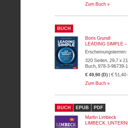
Zum Buch
BUCH
Boris Grundl
LEADING SIMPLE 
Erscheinungstermin:
320 Seiten, 29,7 x 2
Buch, 978-3-96739-1
€ 49,90 (D)
| € 51,40 
Zum Buch
BUCH
EPUB
PDF
Martin Limbeck
LIMBECK. UNTER