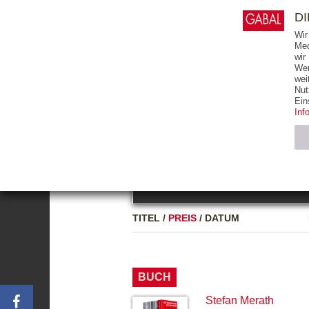
0
ARTIKEL
0.00 €
D
Wir
Med
wir
Wer
START
BÜCHER
wei
Nut
GESAMTVERZEICHNIS
BÜCHER
E-BO
Ein
Inf
FREITEXT
Neuerscheinung
Bests
Notwendig (2)
Name
TITEL
/
PREIS
/
DATUM
CMS_SESSIO
GV_COOKIES
BUCH
Stefan Merath