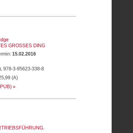
idge
ES GROSSES DING
ermin:
15.02.2016
, 978-3-95623-338-8
25,99 (A)
EPUB)
ERTRIEBSFÜHRUNG.