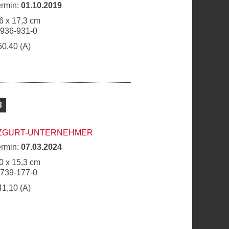
ermin:
01.10.2019
6 x 17,3 cm
6936-931-0
50,40 (A)
3
ZGURT-UNTERNEHMER
ermin:
07.03.2024
0 x 15,3 cm
6739-177-0
41,10 (A)