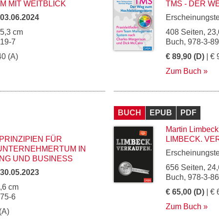
 MIT WEITBLICK
TMS - DER 
03.06.2024
Erscheinungst
15,3 cm
408 Seiten, 23,
219-7
Buch, 978-3-8
40 (A)
€ 89,90 (D)
| € 
Zum Buch
BUCH
EPUB
PDF
Martin Limbeck
PRINZIPIEN FÜR
LIMBECK. VE
UNTERNEHMERTUM IN
Erscheinungst
NG UND BUSINESS
656 Seiten, 24,
30.05.2023
Buch, 978-3-8
5,6 cm
€ 65,00 (D)
| € 
175-6
Zum Buch
(A)