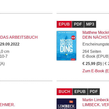
EPUB
PDF
MP3
Matthew Mockr
– DAS ARBEITSBUCH
DEIN NÄCHST
29.09.2022
Erscheinungst
1,0 cm
264 Seiten
10-7
E-Book (EPUB)
(A)
€ 25,99 (D)
| € 
Zum E-Book (
BUCH
EPUB
PDF
Martin Limbeck
NEHMER.
LIMBECK. V