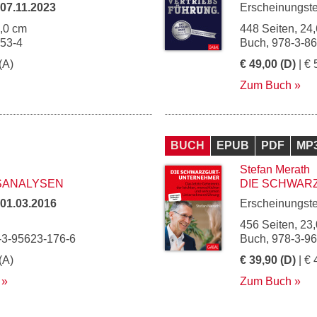
07.11.2023
Erscheinungst
7,0 cm
448 Seiten, 24,
153-4
Buch, 978-3-8
(A)
€ 49,00 (D)
| € 
Zum Buch
BUCH
EPUB
PDF
MP
Stefan Merath
SANALYSEN
DIE SCHWAR
01.03.2016
Erscheinungst
456 Seiten, 23,
-3-95623-176-6
Buch, 978-3-9
(A)
€ 39,90 (D)
| € 
Zum Buch