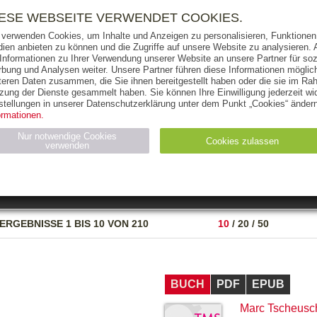
RIGHTS
PRESSE
HANDEL
FÜR UNTERNEHMEN
NEWSL
IESE WEBSEITE VERWENDET COOKIES.
 verwenden Cookies, um Inhalte und Anzeigen zu personalisieren, Funktionen 
ien anbieten zu können und die Zugriffe auf unsere Website zu analysieren
 Informationen zu Ihrer Verwendung unserer Website an unsere Partner für soz
bung und Analysen weiter. Unsere Partner führen diese Informationen möglic
THEMEN
AUTOREN
VERLAG
teren Daten zusammen, die Sie ihnen bereitgestellt haben oder die sie im Ra
zung der Dienste gesammelt haben. Sie können Ihre Einwilligung jederzeit wid
OKS
AUDIO-CDS
MP3
NON-BOOKS
stellungen in unserer Datenschutzerklärung unter dem Punkt „Cookies“ ändern
ormationen.
AUSGABEART
AUS DER REIHE
Nur notwendige Cookies
Cookies zulassen
verwenden
eller
Statistiken (4)
Marketing (4)
Anbieter
Zweck
ERGEBNISSE
1 BIS 10 VON 210
10
/
20
/
50
gabal-
N_ID
Wird für die Speicherung der Benutzer-Session verwendet
verlag.de
gabal-
Speichert den Zustimmungsstatus des Benutzers für Cookies
verlag.de
auf der aktuellen Domäne.
BUCH
PDF
EPUB
Marc Tscheusc