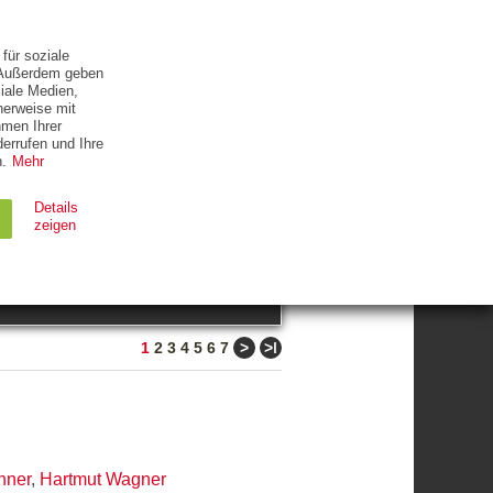
ETTER
KONTAKT
für soziale
. Außerdem geben
iale Medien,
herweise mit
hmen Ihrer
errufen und Ihre
.
Mehr
ZUM THEMA
Details
zeigen
suchen
Ablauf
Typ
>
>ǀ
1
2
3
4
5
6
7
Session
HTTP
90 Tage
HTTP
hner
,
Hartmut Wagner