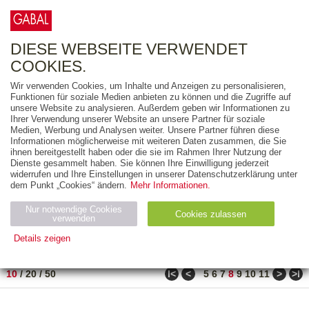
0
ARTIKEL
0.00 €
DIESE WEBSEITE VERWENDET
COOKIES.
Wir verwenden Cookies, um Inhalte und Anzeigen zu personalisieren,
FREITEXT
Funktionen für soziale Medien anbieten zu können und die Zugriffe auf
unsere Website zu analysieren. Außerdem geben wir Informationen zu
Ihrer Verwendung unserer Website an unsere Partner für soziale
AUSGABEART
Medien, Werbung und Analysen weiter. Unsere Partner führen diese
Informationen möglicherweise mit weiteren Daten zusammen, die Sie
AUS DER REIHE
ihnen bereitgestellt haben oder die sie im Rahmen Ihrer Nutzung der
Dienste gesammelt haben. Sie können Ihre Einwilligung jederzeit
widerrufen und Ihre Einstellungen in unserer Datenschutzerklärung unter
ZUM THEMA
dem Punkt „Cookies“ ändern.
Mehr Informationen.
Nur notwendige Cookies
Neuerscheinung
Bestseller
Cookies zulassen
suchen
verwenden
Details zeigen
TITEL
/
PREIS
/
DATUM
71 BIS 80 VON 210
Notwendig (2)
Statistiken (4)
Marketing (4)
ǀ<
<
>
>ǀ
10
/
20
/
50
5
6
7
8
9
10
11
Anbiet
Abl
Ty
Name
Zweck
er
auf
p
H