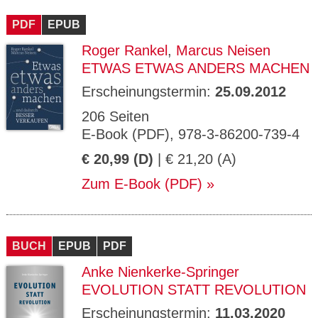
CMS_S
gabal-
Se
Wird für die Speicherung der Benutzer-
T
ESSION
verlag.
ssi
Session verwendet
T
PDF
_ID
EPUB
de
on
P
H
Roger Rankel
,
Marcus Neisen
gabal-
Speichert den Zustimmungsstatus des
90
GV_CO
T
verlag.
Benutzers für Cookies auf der aktuellen
Ta
OKIES
T
ETWAS ETWAS ANDERS MACHEN
de
Domäne.
ge
P
Erscheinungstermin:
25.09.2012
206 Seiten
E-Book (PDF), 978-3-86200-739-4
€ 20,99 (D)
| € 21,20 (A)
Zum E-Book (PDF)
BUCH
EPUB
PDF
Anke Nienkerke-Springer
EVOLUTION STATT REVOLUTION
Erscheinungstermin:
11.03.2020