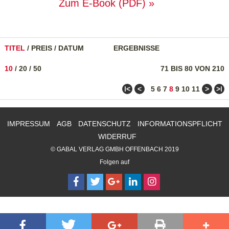
Zum E-Book (PDF)
TITEL
/
PREIS
/
DATUM
ERGEBNISSE
10
/
20
/
50
71 BIS 80 VON 210
ǀ<
<
>
>ǀ
5
6
7
8
9
10
11
IMPRESSUM
AGB
DATENSCHUTZ
INFORMATIONSPFLICHT
WIDERRUF
© GABAL VERLAG GMBH OFFENBACH 2019
Folgen auf