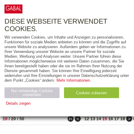
0
ARTIKEL
0.00 €
DIESE WEBSEITE VERWENDET
COOKIES.
Wir verwenden Cookies, um Inhalte und Anzeigen zu personalisieren,
FREITEXT
Funktionen für soziale Medien anbieten zu können und die Zugriffe auf
unsere Website zu analysieren. Außerdem geben wir Informationen zu
Ihrer Verwendung unserer Website an unsere Partner für soziale
AUSGABEART
Medien, Werbung und Analysen weiter. Unsere Partner führen diese
Informationen möglicherweise mit weiteren Daten zusammen, die Sie
AUS DER REIHE
ihnen bereitgestellt haben oder die sie im Rahmen Ihrer Nutzung der
Dienste gesammelt haben. Sie können Ihre Einwilligung jederzeit
widerrufen und Ihre Einstellungen in unserer Datenschutzerklärung unter
ZUM THEMA
dem Punkt „Cookies“ ändern.
Mehr Informationen.
Nur notwendige Cookies
Neuerscheinung
Bestseller
Cookies zulassen
suchen
verwenden
Details zeigen
TITEL
/
PREIS
/
DATUM
141 BIS 150 VON 271
Notwendig (2)
Statistiken (4)
Marketing (4)
ǀ<
<
>
10
/
20
/
50
12
13
14
15
16
17
18
Anbiet
Abl
Ty
Name
Zweck
er
auf
p
H