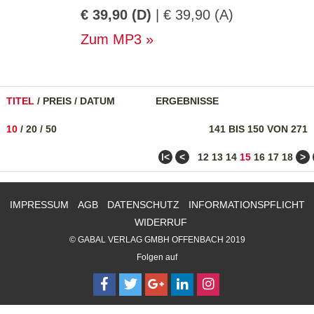
€ 39,90 (D)
| € 39,90 (A)
Zum MP3
TITEL
/
PREIS
/
DATUM
ERGEBNISSE
10
/
20
/
50
141 BIS 150 VON 271
ǀ<
<
>
12
13
14
15
16
17
18
IMPRESSUM
AGB
DATENSCHUTZ
INFORMATIONSPFLICHT
WIDERRUF
© GABAL VERLAG GMBH OFFENBACH 2019
Folgen auf