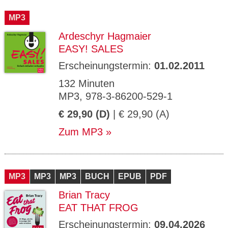
CMS_S
gabal-
Se
Wird für die Speicherung der Benutzer-
T
ESSION
verlag.
ssi
Session verwendet
T
MP3
_ID
de
on
P
H
Ardeschyr Hagmaier
gabal-
Speichert den Zustimmungsstatus des
90
GV_CO
T
verlag.
Benutzers für Cookies auf der aktuellen
Ta
OKIES
T
EASY! SALES
de
Domäne.
ge
P
Erscheinungstermin:
01.02.2011
132 Minuten
MP3, 978-3-86200-529-1
€ 29,90 (D)
| € 29,90 (A)
Zum MP3
MP3
MP3
MP3
BUCH
EPUB
PDF
Brian Tracy
EAT THAT FROG
Erscheinungstermin:
09.04.2026