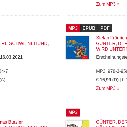
Zum MP3
MP3
EPUB
PDF
Stefan Frädrich
NERE SCHWEINEHUND,
GÜNTER, DE
WIRD UNTE
16.03.2021
Erscheinungst
84-7
MP3, 978-3-95
(A)
€ 16,99 (D)
| € 
Zum MP3
MP3
as Burzler
GÜNTER, DE