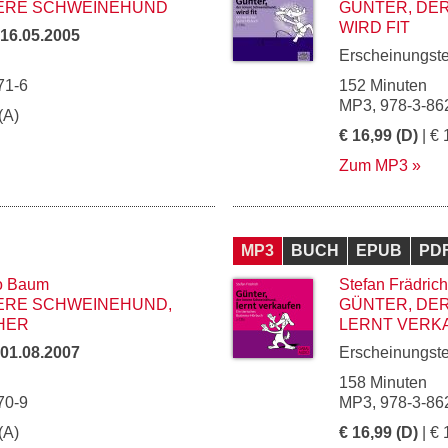
NERE SCHWEINEHUND
GÜNTER, DE
WIRD FIT
16.05.2005
Erscheinungst
71-6
152 Minuten
MP3, 978-3-86
(A)
€ 16,99 (D)
| € 
Zum MP3
MP3
BUCH
EPUB
PD
o Baum
Stefan Frädrich
NERE SCHWEINEHUND,
GÜNTER, DE
HER
LERNT VERK
01.08.2007
Erscheinungst
158 Minuten
70-9
MP3, 978-3-86
(A)
€ 16,99 (D)
| € 