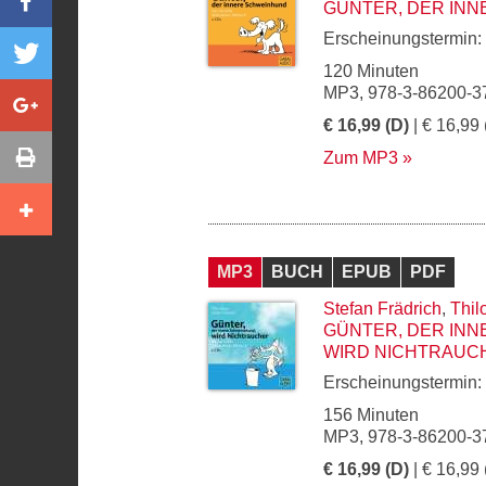
GÜNTER, DER IN
Erscheinungstermin:
120 Minuten
MP3, 978-3-86200-3
€ 16,99 (D)
| € 16,99 
Zum MP3
MP3
BUCH
EPUB
PDF
Stefan Frädrich
,
Thil
GÜNTER, DER IN
WIRD NICHTRAUC
Erscheinungstermin:
156 Minuten
MP3, 978-3-86200-3
€ 16,99 (D)
| € 16,99 