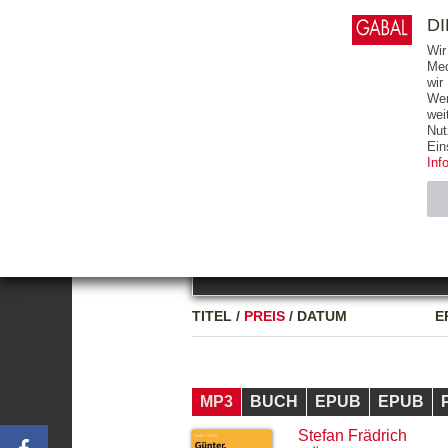
0
ARTIKEL
0.00 €
D
Wir
Med
wir
Wer
START
BÜCHER
wei
Nut
GESAMTVERZEICHNIS
BÜCHER
E-BO
Ein
Inf
FREITEXT
Neuerscheinung
Bests
Notwendig (2)
Name
TITEL
/
PREIS
/
DATUM
E
CMS_SESSIO
GV_COOKIES
MP3
BUCH
EPUB
EPUB
Stefan Frädrich