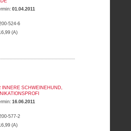
EDE
ermin:
01.04.2011
n
200-524-6
16,99 (A)
R INNERE SCHWEINEHUND,
NIKATIONSPROFI
ermin:
16.06.2011
200-577-2
16,99 (A)