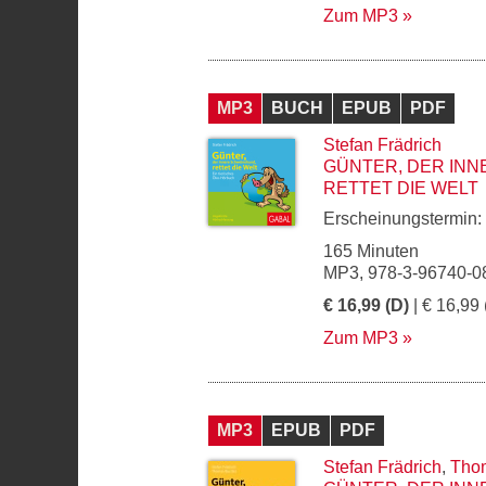
Zum MP3
MP3
BUCH
EPUB
PDF
Stefan Frädrich
GÜNTER, DER IN
RETTET DIE WELT
Erscheinungstermin:
165 Minuten
MP3, 978-3-96740-0
€ 16,99 (D)
| € 16,99 
Zum MP3
MP3
EPUB
PDF
Stefan Frädrich
,
Thom