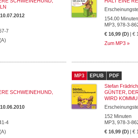
NERE SCHWEINEHUND,
HÄLT EINE R
LN
Erscheinungst
10.07.2012
154.00 Minute
MP3, 978-3-86
67-7
€ 16,99 (D)
| € 
(A)
Zum MP3
MP3
EPUB
PDF
Stefan Frädrich
NERE SCHWEINEHUND,
GÜNTER, DE
WIRD KOMMU
10.06.2010
Erscheinungst
152 Minuten
41-4
MP3, 978-3-86
(A)
€ 16,99 (D)
| € 