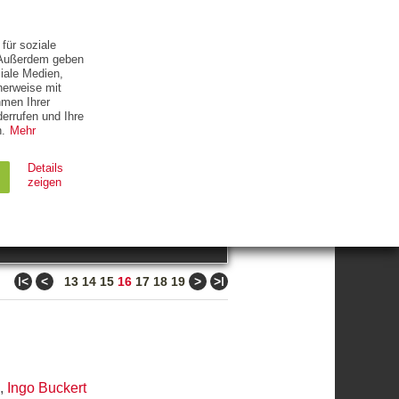
ETTER
KONTAKT
für soziale
. Außerdem geben
iale Medien,
herweise mit
hmen Ihrer
errufen und Ihre
.
Mehr
ZUM THEMA
Details
zeigen
suchen
Ablauf
Typ
ǀ<
<
>
>ǀ
13
14
15
16
17
18
19
Session
HTTP
90 Tage
HTTP
,
Ingo Buckert