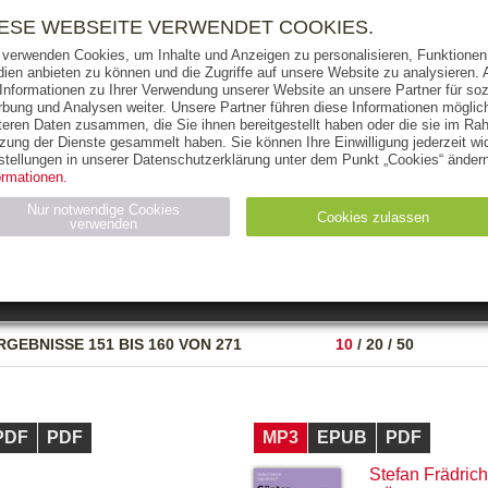
RIGHTS
PRESSE
HANDEL
FÜR UNTERNEHMEN
NEWSL
IESE WEBSEITE VERWENDET COOKIES.
 verwenden Cookies, um Inhalte und Anzeigen zu personalisieren, Funktionen 
ien anbieten zu können und die Zugriffe auf unsere Website zu analysieren
 Informationen zu Ihrer Verwendung unserer Website an unsere Partner für soz
bung und Analysen weiter. Unsere Partner führen diese Informationen möglic
THEMEN
AUTOREN
VERLAG
teren Daten zusammen, die Sie ihnen bereitgestellt haben oder die sie im Ra
zung der Dienste gesammelt haben. Sie können Ihre Einwilligung jederzeit wid
OKS
AUDIO-CDS
MP3
NON-BOOKS
stellungen in unserer Datenschutzerklärung unter dem Punkt „Cookies“ ändern
ormationen.
AUSGABEART
AUS DER REIHE
Nur notwendige Cookies
Cookies zulassen
verwenden
eller
Statistiken (4)
Marketing (4)
Anbieter
Zweck
RGEBNISSE
151 BIS 160 VON 271
10
/
20
/
50
gabal-
N_ID
Wird für die Speicherung der Benutzer-Session verwendet
verlag.de
gabal-
Speichert den Zustimmungsstatus des Benutzers für Cookies
verlag.de
auf der aktuellen Domäne.
PDF
PDF
MP3
EPUB
PDF
Stefan Frädrich