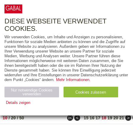
0
ARTIKEL
0.00 €
DIESE WEBSEITE VERWENDET
COOKIES.
Wir verwenden Cookies, um Inhalte und Anzeigen zu personalisieren,
FREITEXT
Funktionen für soziale Medien anbieten zu können und die Zugriffe auf
unsere Website zu analysieren. Außerdem geben wir Informationen zu
Ihrer Verwendung unserer Website an unsere Partner für soziale
AUSGABEART
Medien, Werbung und Analysen weiter. Unsere Partner führen diese
Informationen möglicherweise mit weiteren Daten zusammen, die Sie
AUS DER REIHE
ihnen bereitgestellt haben oder die sie im Rahmen Ihrer Nutzung der
Dienste gesammelt haben. Sie können Ihre Einwilligung jederzeit
widerrufen und Ihre Einstellungen in unserer Datenschutzerklärung unter
ZUM THEMA
dem Punkt „Cookies“ ändern.
Mehr Informationen.
Nur notwendige Cookies
Neuerscheinung
Bestseller
Cookies zulassen
suchen
verwenden
Details zeigen
TITEL
/
PREIS
/
DATUM
171 BIS 180 VON 271
Notwendig (2)
Statistiken (4)
Marketing (4)
ǀ<
<
>
10
/
20
/
50
15
16
17
18
19
20
21
Anbiet
Abl
Ty
Name
Zweck
er
auf
p
H