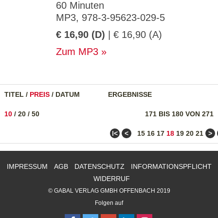
60 Minuten
MP3, 978-3-95623-029-5
€ 16,90 (D)
| € 16,90 (A)
Zum MP3
TITEL
/
PREIS
/
DATUM
ERGEBNISSE
10
/
20
/
50
171 BIS 180 VON 271
ǀ<
<
>
15
16
17
18
19
20
21
IMPRESSUM
AGB
DATENSCHUTZ
INFORMATIONSPFLICHT
WIDERRUF
© GABAL VERLAG GMBH OFFENBACH 2019
Folgen auf