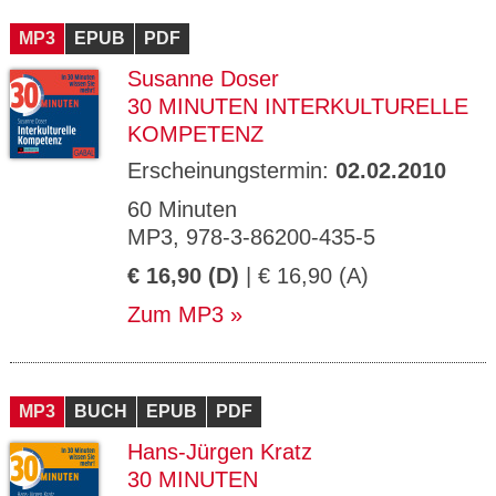
CMS_S
gabal-
Se
Wird für die Speicherung der Benutzer-
T
ESSION
verlag.
ssi
Session verwendet
T
MP3
_ID
EPUB
de
PDF
on
P
H
Susanne Doser
gabal-
Speichert den Zustimmungsstatus des
90
GV_CO
T
verlag.
Benutzers für Cookies auf der aktuellen
Ta
OKIES
T
30 MINUTEN INTERKULTURELLE
de
Domäne.
ge
P
KOMPETENZ
Erscheinungstermin:
02.02.2010
60 Minuten
MP3, 978-3-86200-435-5
€ 16,90 (D)
| € 16,90 (A)
Zum MP3
MP3
BUCH
EPUB
PDF
Hans-Jürgen Kratz
30 MINUTEN