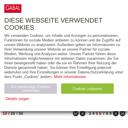
0
ARTIKEL
0.00 €
DIESE WEBSEITE VERWENDET
COOKIES.
Wir verwenden Cookies, um Inhalte und Anzeigen zu personalisieren,
FREITEXT
Funktionen für soziale Medien anbieten zu können und die Zugriffe auf
unsere Website zu analysieren. Außerdem geben wir Informationen zu
Ihrer Verwendung unserer Website an unsere Partner für soziale
AUSGABEART
Medien, Werbung und Analysen weiter. Unsere Partner führen diese
Informationen möglicherweise mit weiteren Daten zusammen, die Sie
AUS DER REIHE
ihnen bereitgestellt haben oder die sie im Rahmen Ihrer Nutzung der
Dienste gesammelt haben. Sie können Ihre Einwilligung jederzeit
widerrufen und Ihre Einstellungen in unserer Datenschutzerklärung unter
ZUM THEMA
dem Punkt „Cookies“ ändern.
Mehr Informationen.
Nur notwendige Cookies
Neuerscheinung
Bestseller
Cookies zulassen
suchen
verwenden
Details zeigen
TITEL
/
PREIS
/
DATUM
51 BIS 60 VON 271
Notwendig (2)
Statistiken (4)
Marketing (4)
ǀ<
<
>
>ǀ
10
/
20
/
50
3
4
5
6
7
8
9
Anbiet
Abl
Ty
Name
Zweck
er
auf
p
H