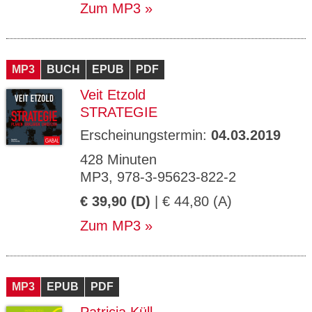
Zum MP3
MP3
BUCH
EPUB
PDF
Veit Etzold
STRATEGIE
Erscheinungstermin:
04.03.2019
428 Minuten
MP3, 978-3-95623-822-2
€ 39,90 (D)
| € 44,80 (A)
Zum MP3
MP3
EPUB
PDF