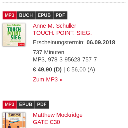
MP3
BUCH
EPUB
PDF
Anne M. Schüller
TOUCH. POINT. SIEG.
Erscheinungstermin:
06.09.2018
737 Minuten
MP3, 978-3-95623-757-7
€ 49,90 (D)
| € 56,00 (A)
Zum MP3
MP3
EPUB
PDF
Matthew Mockridge
GATE C30