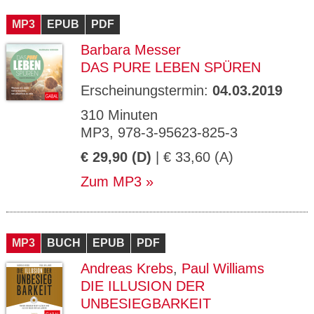
CMS_S
gabal-
Se
Wird für die Speicherung der Benutzer-
T
ESSION
verlag.
ssi
Session verwendet
T
MP3
_ID
EPUB
de
PDF
on
P
H
Barbara Messer
gabal-
Speichert den Zustimmungsstatus des
90
GV_CO
T
verlag.
Benutzers für Cookies auf der aktuellen
Ta
OKIES
T
DAS PURE LEBEN SPÜREN
de
Domäne.
ge
P
Erscheinungstermin:
04.03.2019
310 Minuten
MP3, 978-3-95623-825-3
€ 29,90 (D)
| € 33,60 (A)
Zum MP3
MP3
BUCH
EPUB
PDF
Andreas Krebs
,
Paul Williams
DIE ILLUSION DER
UNBESIEGBARKEIT