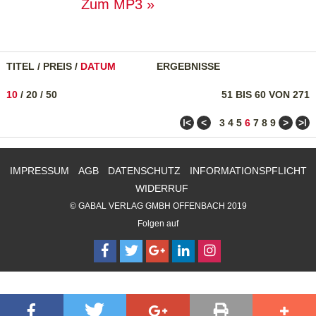
Zum MP3
TITEL
/
PREIS
/
DATUM
ERGEBNISSE
10
/
20
/
50
51 BIS 60 VON 271
ǀ<
<
>
>ǀ
3
4
5
6
7
8
9
IMPRESSUM
AGB
DATENSCHUTZ
INFORMATIONSPFLICHT
WIDERRUF
© GABAL VERLAG GMBH OFFENBACH 2019
Folgen auf