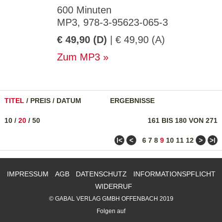
600 Minuten
MP3, 978-3-95623-065-3
€ 49,90 (D)
| € 49,90 (A)
Zum MP3
TITEL
/
PREIS
/
DATUM
ERGEBNISSE
10
/
20
/
50
161 BIS 180 VON 271
ǀ<
<
>
>ǀ
6
7
8
9
10
11
12
IMPRESSUM
AGB
DATENSCHUTZ
INFORMATIONSPFLICHT
WIDERRUF
© GABAL VERLAG GMBH OFFENBACH 2019
Folgen auf