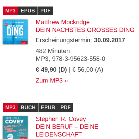
CMS_S
gabal-
Se
Wird für die Speicherung der Benutzer-
T
ESSION
verlag.
ssi
Session verwendet
T
MP3
_ID
EPUB
de
PDF
on
P
H
Matthew Mockridge
gabal-
Speichert den Zustimmungsstatus des
90
GV_CO
T
verlag.
Benutzers für Cookies auf der aktuellen
Ta
OKIES
T
DEIN NÄCHSTES GROSSES DING
de
Domäne.
ge
P
Erscheinungstermin:
30.09.2017
482 Minuten
MP3, 978-3-95623-558-0
€ 49,90 (D)
| € 56,00 (A)
Zum MP3
MP3
BUCH
EPUB
PDF
Stephen R. Covey
DEIN BERUF – DEINE
LEIDENSCHAFT