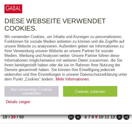
0
ARTIKEL
0.00 €
DIESE WEBSEITE VERWENDET
COOKIES.
Wir verwenden Cookies, um Inhalte und Anzeigen zu personalisieren,
FREITEXT
Funktionen für soziale Medien anbieten zu können und die Zugriffe auf
unsere Website zu analysieren. Außerdem geben wir Informationen zu
Ihrer Verwendung unserer Website an unsere Partner für soziale
AUSGABEART
Medien, Werbung und Analysen weiter. Unsere Partner führen diese
Informationen möglicherweise mit weiteren Daten zusammen, die Sie
AUS DER REIHE
ihnen bereitgestellt haben oder die sie im Rahmen Ihrer Nutzung der
Dienste gesammelt haben. Sie können Ihre Einwilligung jederzeit
widerrufen und Ihre Einstellungen in unserer Datenschutzerklärung unter
ZUM THEMA
dem Punkt „Cookies“ ändern.
Mehr Informationen.
Nur notwendige Cookies
Neuerscheinung
Bestseller
Cookies zulassen
suchen
verwenden
Details zeigen
TITEL
/
PREIS
/
DATUM
161 BIS 180 VON 271
Notwendig (2)
Statistiken (4)
Marketing (4)
ǀ<
<
>
>ǀ
10
/
20
/
50
6
7
8
9
10
11
12
Anbiet
Abl
Ty
Name
Zweck
er
auf
p
H