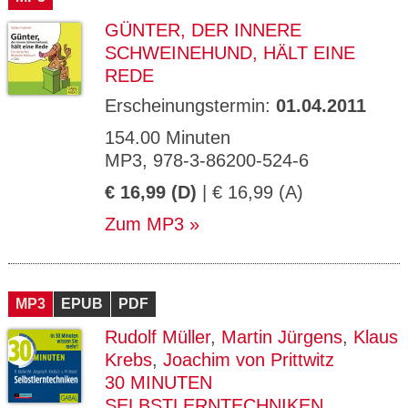
GÜNTER, DER INNERE
SCHWEINEHUND, HÄLT EINE
REDE
Erscheinungstermin:
01.04.2011
154.00 Minuten
MP3, 978-3-86200-524-6
€ 16,99 (D)
| € 16,99 (A)
Zum MP3
MP3
EPUB
PDF
Rudolf Müller
,
Martin Jürgens
,
Klaus
Krebs
,
Joachim von Prittwitz
30 MINUTEN
SELBSTLERNTECHNIKEN