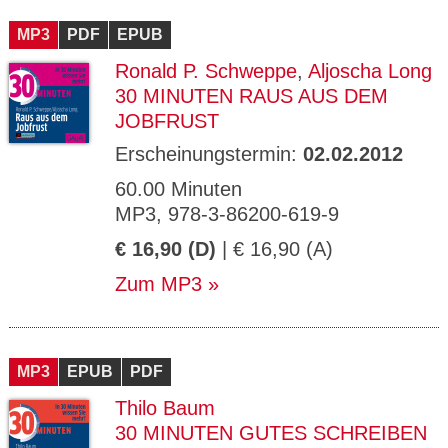
CMS_S
gabal-
Se
Wird für die Speicherung der Benutzer-
T
ESSION
verlag.
ssi
Session verwendet
T
MP3
_ID
PDF
de
EPUB
on
P
H
Ronald P. Schweppe
,
Aljoscha Long
gabal-
Speichert den Zustimmungsstatus des
90
GV_CO
T
verlag.
Benutzers für Cookies auf der aktuellen
Ta
OKIES
T
30 MINUTEN RAUS AUS DEM
de
Domäne.
ge
P
JOBFRUST
Erscheinungstermin:
02.02.2012
60.00 Minuten
MP3, 978-3-86200-619-9
€ 16,90 (D)
| € 16,90 (A)
Zum MP3
MP3
EPUB
PDF
Thilo Baum
30 MINUTEN GUTES SCHREIBEN