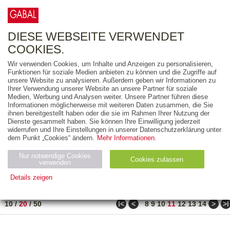
0
ARTIKEL
0.00 €
DIESE WEBSEITE VERWENDET
COOKIES.
Wir verwenden Cookies, um Inhalte und Anzeigen zu personalisieren,
FREITEXT
Funktionen für soziale Medien anbieten zu können und die Zugriffe auf
unsere Website zu analysieren. Außerdem geben wir Informationen zu
Ihrer Verwendung unserer Website an unsere Partner für soziale
AUSGABEART
Medien, Werbung und Analysen weiter. Unsere Partner führen diese
Informationen möglicherweise mit weiteren Daten zusammen, die Sie
AUS DER REIHE
ihnen bereitgestellt haben oder die sie im Rahmen Ihrer Nutzung der
Dienste gesammelt haben. Sie können Ihre Einwilligung jederzeit
widerrufen und Ihre Einstellungen in unserer Datenschutzerklärung unter
ZUM THEMA
dem Punkt „Cookies“ ändern.
Mehr Informationen.
Nur notwendige Cookies
Neuerscheinung
Bestseller
Cookies zulassen
suchen
verwenden
Details zeigen
TITEL
/
PREIS
/
DATUM
201 BIS 220 VON 271
Notwendig (2)
Statistiken (4)
Marketing (4)
ǀ<
<
>
>ǀ
10
/
20
/
50
8
9
10
11
12
13
14
Anbiet
Abl
Ty
Name
Zweck
er
auf
p
H