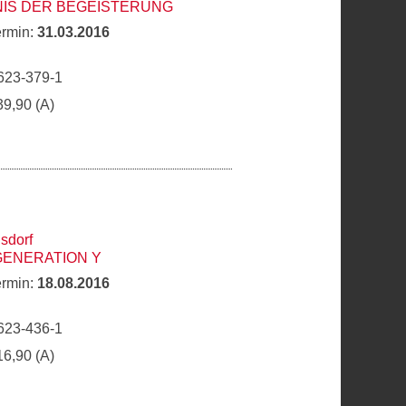
NIS DER BEGEISTERUNG
ermin:
31.03.2016
623-379-1
39,90 (A)
sdorf
GENERATION Y
ermin:
18.08.2016
623-436-1
16,90 (A)