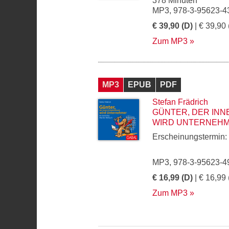
378 Minuten
MP3, 978-3-95623-4
€ 39,90 (D)
| € 39,90 
Zum MP3
MP3
EPUB
PDF
Stefan Frädrich
GÜNTER, DER IN
WIRD UNTERNEH
Erscheinungstermin:
MP3, 978-3-95623-4
€ 16,99 (D)
| € 16,99 
Zum MP3