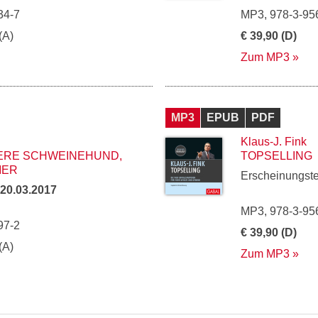
34-7
MP3, 978-3-95
(A)
€ 39,90 (D)
Zum MP3
MP3
EPUB
PDF
Klaus-J. Fink
NERE SCHWEINEHUND,
TOPSELLING
MER
Erscheinungst
20.03.2017
MP3, 978-3-95
97-2
€ 39,90 (D)
(A)
Zum MP3