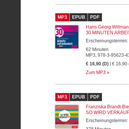
MP3
EPUB
PDF
Hans-Georg Willman
30 MINUTEN ARBE
Erscheinungstermin:
62 Minuten
MP3, 978-3-95623-4
€ 16,90 (D)
| € 16,90 
Zum MP3
MP3
EPUB
PDF
Franziska Brandt-Bie
SO WIRD VERKAUF
Erscheinungstermin: