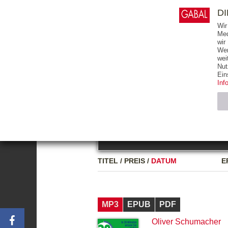
0
ARTIKEL
0.00 €
D
Wir
Med
wir
Wer
START
BÜCHER
wei
Nut
GESAMTVERZEICHNIS
BÜCHER
E-BO
Ein
Inf
FREITEXT
Neuerscheinung
Bests
Notwendig (2)
Name
TITEL
/
PREIS
/
DATUM
E
CMS_SESSIO
GV_COOKIES
MP3
EPUB
PDF
Oliver Schumacher