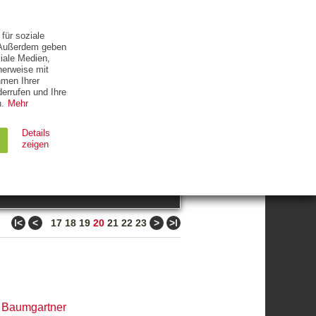
ETTER
KONTAKT
für soziale
. Außerdem geben
iale Medien,
herweise mit
hmen Ihrer
errufen und Ihre
.
Mehr
ZUM THEMA
Details
zeigen
suchen
Ablauf
Typ
ǀ<
<
>
>ǀ
17
18
19
20
21
22
23
Session
HTTP
90 Tage
HTTP
 Baumgartner