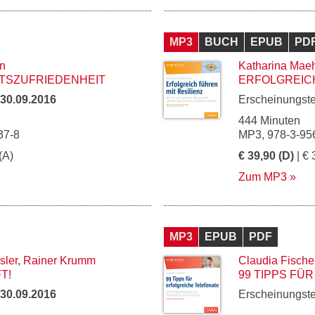
MP3
BUCH
EPUB
PD
n
Katharina Maeh
ITSZUFRIEDENHEIT
ERFOLGREICH
30.09.2016
Erscheinungst
444 Minuten
37-8
MP3, 978-3-95
(A)
€ 39,90 (D)
| € 
Zum MP3
MP3
EPUB
PDF
sler
,
Rainer Krumm
Claudia Fische
T!
99 TIPPS FÜ
30.09.2016
Erscheinungst