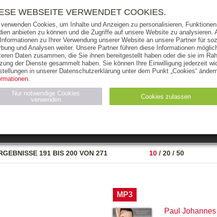
RIGHTS
PRESSE
HANDEL
FÜR UNTERNEHMEN
NEWSL
IESE WEBSEITE VERWENDET COOKIES.
 verwenden Cookies, um Inhalte und Anzeigen zu personalisieren, Funktionen 
ien anbieten zu können und die Zugriffe auf unsere Website zu analysieren
 Informationen zu Ihrer Verwendung unserer Website an unsere Partner für soz
bung und Analysen weiter. Unsere Partner führen diese Informationen möglic
THEMEN
AUTOREN
VERLAG
teren Daten zusammen, die Sie ihnen bereitgestellt haben oder die sie im Ra
zung der Dienste gesammelt haben. Sie können Ihre Einwilligung jederzeit wid
OKS
AUDIO-CDS
MP3
NON-BOOKS
stellungen in unserer Datenschutzerklärung unter dem Punkt „Cookies“ ändern
ormationen.
AUSGABEART
AUS DER REIHE
Nur notwendige Cookies
Cookies zulassen
verwenden
eller
Statistiken (4)
Marketing (4)
Anbieter
Zweck
RGEBNISSE
191 BIS 200 VON 271
10
/
20
/
50
gabal-
N_ID
Wird für die Speicherung der Benutzer-Session verwendet
verlag.de
gabal-
Speichert den Zustimmungsstatus des Benutzers für Cookies
verlag.de
auf der aktuellen Domäne.
MP3
Paul Johannes