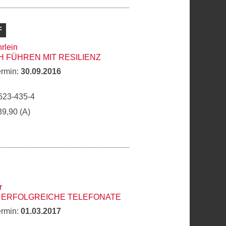
F
rlein
 FÜHREN MIT RESILIENZ
ermin:
30.09.2016
623-435-4
39,90 (A)
r
R ERFOLGREICHE TELEFONATE
ermin:
01.03.2017