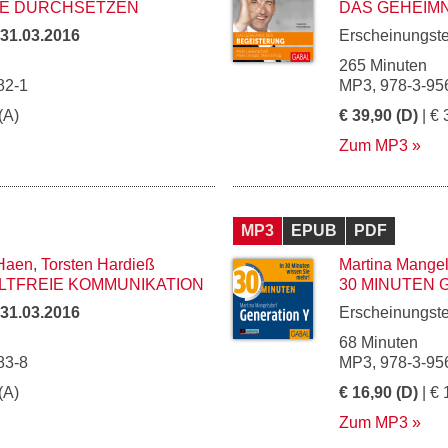
SE DURCHSETZEN
DAS GEHEIM
31.03.2016
Erscheinungst
265 Minuten
82-1
MP3, 978-3-95
(A)
€ 39,90 (D)
| € 
Zum MP3
MP3
EPUB
PDF
 Haen
,
Torsten Hardieß
Martina Mangel
LTFREIE KOMMUNIKATION
30 MINUTEN 
31.03.2016
Erscheinungst
68 Minuten
83-8
MP3, 978-3-95
(A)
€ 16,90 (D)
| € 
Zum MP3