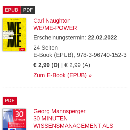
CMS_S
gabal-
Se
Wird für die Speicherung der Benutzer-
T
ESSION
verlag.
ssi
Session verwendet
T
EPUB
_ID
PDF
de
on
P
H
Carl Naughton
gabal-
Speichert den Zustimmungsstatus des
90
GV_CO
T
verlag.
Benutzers für Cookies auf der aktuellen
Ta
OKIES
T
WE/ME-POWER
de
Domäne.
ge
P
Erscheinungstermin:
22.02.2022
24 Seiten
E-Book (EPUB), 978-3-96740-152-3
€ 2,99 (D)
| € 2,99 (A)
Zum E-Book (EPUB)
PDF
Georg Mannsperger
30 MINUTEN
WISSENSMANAGEMENT ALS