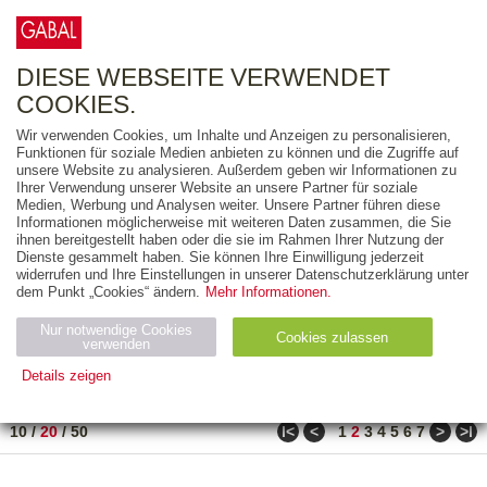
0
ARTIKEL
0.00 €
DIESE WEBSEITE VERWENDET
COOKIES.
Wir verwenden Cookies, um Inhalte und Anzeigen zu personalisieren,
FREITEXT
Funktionen für soziale Medien anbieten zu können und die Zugriffe auf
unsere Website zu analysieren. Außerdem geben wir Informationen zu
Ihrer Verwendung unserer Website an unsere Partner für soziale
AUSGABEART
Medien, Werbung und Analysen weiter. Unsere Partner führen diese
Informationen möglicherweise mit weiteren Daten zusammen, die Sie
AUS DER REIHE
ihnen bereitgestellt haben oder die sie im Rahmen Ihrer Nutzung der
Dienste gesammelt haben. Sie können Ihre Einwilligung jederzeit
widerrufen und Ihre Einstellungen in unserer Datenschutzerklärung unter
ZUM THEMA
dem Punkt „Cookies“ ändern.
Mehr Informationen.
Nur notwendige Cookies
Neuerscheinung
Bestseller
Cookies zulassen
suchen
verwenden
Details zeigen
TITEL
/
PREIS
/
DATUM
21 BIS 40 VON 917
Notwendig (2)
Statistiken (4)
Marketing (4)
ǀ<
<
>
>ǀ
10
/
20
/
50
1
2
3
4
5
6
7
Anbiet
Abl
Ty
Name
Zweck
er
auf
p
H