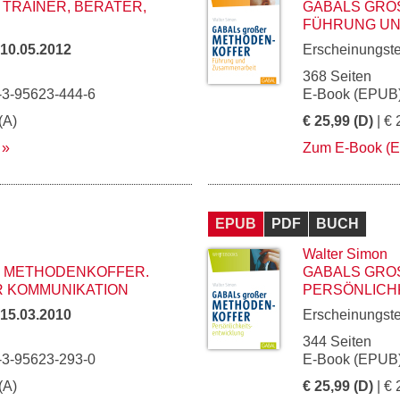
TRAINER, BERATER,
GABALS GROS
ÜHRUNG UND
10.05.2012
Erscheinungst
368 Seiten
-3-95623-444-6
E-Book (EPUB)
(A)
€ 25,99 (D)
| € 
Zum E-Book (
EPUB
PDF
BUCH
Walter Simon
METHODENKOFFER. G
GABALS GROS
KOMMUNIKATION
ERSÖNLICHK
15.03.2010
Erscheinungst
344 Seiten
-3-95623-293-0
E-Book (EPUB)
(A)
€ 25,99 (D)
| € 