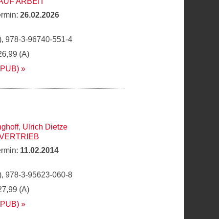
 AUF ARBEIT
ermin:
26.02.2026
, 978-3-96740-551-4
26,99 (A)
EPUB)
nghoff
,
Ulrich Dietze
 VERTRIEB
ermin:
11.02.2014
, 978-3-95623-060-8
27,99 (A)
EPUB)