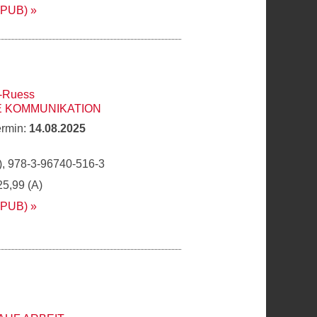
EPUB)
-Ruess
E KOMMUNIKATION
ermin:
14.08.2025
, 978-3-96740-516-3
25,99 (A)
EPUB)