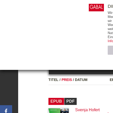
0
ARTIKEL
0.00 €
D
Wir
Med
wir
Wer
START
BÜCHER
wei
Nut
GESAMTVERZEICHNIS
BÜCHER
E-BO
Ein
Inf
FREITEXT
Neuerscheinung
Bests
Notwendig (2)
Name
TITEL
/
PREIS
/
DATUM
E
CMS_SESSIO
GV_COOKIES
EPUB
PDF
Svenja Hofert