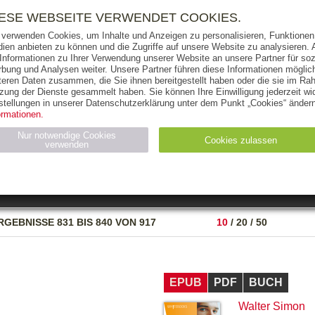
RIGHTS
PRESSE
HANDEL
FÜR UNTERNEHMEN
NEWSL
IESE WEBSEITE VERWENDET COOKIES.
 verwenden Cookies, um Inhalte und Anzeigen zu personalisieren, Funktionen 
ien anbieten zu können und die Zugriffe auf unsere Website zu analysieren
 Informationen zu Ihrer Verwendung unserer Website an unsere Partner für soz
bung und Analysen weiter. Unsere Partner führen diese Informationen möglic
THEMEN
AUTOREN
VERLAG
teren Daten zusammen, die Sie ihnen bereitgestellt haben oder die sie im Ra
zung der Dienste gesammelt haben. Sie können Ihre Einwilligung jederzeit wid
OKS
AUDIO-CDS
MP3
NON-BOOKS
stellungen in unserer Datenschutzerklärung unter dem Punkt „Cookies“ ändern
ormationen.
AUSGABEART
AUS DER REIHE
Nur notwendige Cookies
Cookies zulassen
verwenden
eller
Statistiken (4)
Marketing (4)
Anbieter
Zweck
RGEBNISSE
831 BIS 840 VON 917
10
/
20
/
50
gabal-
N_ID
Wird für die Speicherung der Benutzer-Session verwendet
verlag.de
gabal-
Speichert den Zustimmungsstatus des Benutzers für Cookies
verlag.de
auf der aktuellen Domäne.
EPUB
PDF
BUCH
Walter Simon