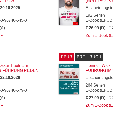
N FLOW
(NULL) BOCK
20.10.2025
Erscheinungst
192 Seiten
-3-96740-545-3
E-Book (EPUB)
(A)
€ 26,99 (D)
| € 
Zum E-Book (
EPUB
PDF
BUCH
Oskar Trautmann
Heinrich Wicki
R FÜHRUNG REDEN
FÜHRUNG IM
22.10.2026
Erscheinungst
264 Seiten
-3-96740-579-8
E-Book (EPUB)
(A)
€ 27,99 (D)
| € 
Zum E-Book (