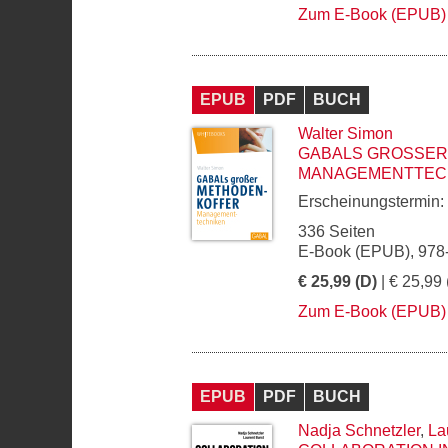
Zum E-Book (EPUB)
EPUB
PDF
BUCH
Walter Simon
GABALS GROSSER 
ANAGEMENTTECH
Erscheinungstermin:
336 Seiten
E-Book (EPUB), 978
€ 25,99 (D)
| € 25,99 
Zum E-Book (EPUB)
EPUB
PDF
BUCH
Nadja Schnetzler
,
La