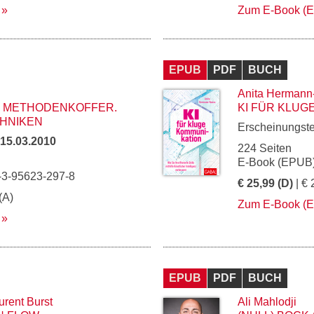
Zum E-Book (
EPUB
PDF
BUCH
Anita Hermann
METHODENKOFFER. M
KI FÜR KLUG
NIKEN
Erscheinungst
15.03.2010
224 Seiten
E-Book (EPUB)
-3-95623-297-8
€ 25,99 (D)
| € 
(A)
Zum E-Book (
EPUB
PDF
BUCH
urent Burst
Ali Mahlodji