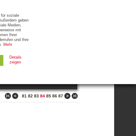
ETTER
KONTAKT
für soziale
. Außerdem geben
iale Medien,
herweise mit
hmen Ihrer
errufen und Ihre
.
Mehr
ZUM THEMA
Details
zeigen
suchen
Ablauf
Typ
ǀ<
<
>
>ǀ
81
82
83
84
85
86
87
Session
HTTP
90 Tage
HTTP