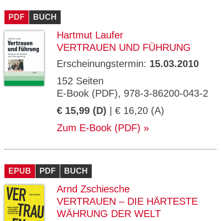
CMS_S
gabal-
Se
Wird für die Speicherung der Benutzer-
T
ESSION
verlag.
ssi
Session verwendet
T
PDF
_ID
BUCH
de
on
P
H
Hartmut Laufer
gabal-
Speichert den Zustimmungsstatus des
90
GV_CO
T
verlag.
Benutzers für Cookies auf der aktuellen
Ta
OKIES
T
VERTRAUEN UND FÜHRUNG
de
Domäne.
ge
P
Erscheinungstermin:
15.03.2010
152 Seiten
E-Book (PDF), 978-3-86200-043-2
€ 15,99 (D)
| € 16,20 (A)
Zum E-Book (PDF)
EPUB
PDF
BUCH
Arnd Zschiesche
VERTRAUEN – DIE HÄRTESTE
WÄHRUNG DER WELT