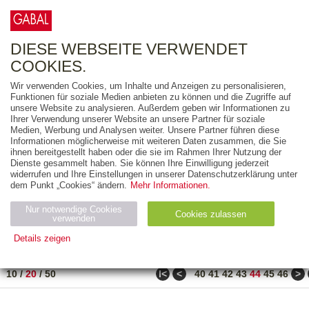
0
ARTIKEL
0.00 €
DIESE WEBSEITE VERWENDET
COOKIES.
Wir verwenden Cookies, um Inhalte und Anzeigen zu personalisieren,
FREITEXT
Funktionen für soziale Medien anbieten zu können und die Zugriffe auf
unsere Website zu analysieren. Außerdem geben wir Informationen zu
Ihrer Verwendung unserer Website an unsere Partner für soziale
AUSGABEART
Medien, Werbung und Analysen weiter. Unsere Partner führen diese
Informationen möglicherweise mit weiteren Daten zusammen, die Sie
AUS DER REIHE
ihnen bereitgestellt haben oder die sie im Rahmen Ihrer Nutzung der
Dienste gesammelt haben. Sie können Ihre Einwilligung jederzeit
widerrufen und Ihre Einstellungen in unserer Datenschutzerklärung unter
ZUM THEMA
dem Punkt „Cookies“ ändern.
Mehr Informationen.
Nur notwendige Cookies
Neuerscheinung
Bestseller
Cookies zulassen
suchen
verwenden
Details zeigen
TITEL
/
PREIS
/
DATUM
861 BIS 880 VON 917
Notwendig (2)
Statistiken (4)
Marketing (4)
ǀ<
<
>
10
/
20
/
50
40
41
42
43
44
45
46
Anbiet
Abl
Ty
Name
Zweck
er
auf
p
H