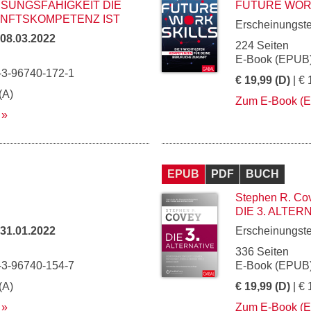
SUNGSFÄHIGKEIT DIE
FUTURE WOR
UNFTSKOMPETENZ IST
Erscheinungst
08.03.2022
224 Seiten
E-Book (EPUB)
-3-96740-172-1
€ 19,99 (D)
| € 
(A)
Zum E-Book (
EPUB
PDF
BUCH
Stephen R. Co
DIE 3. ALTER
31.01.2022
Erscheinungst
336 Seiten
-3-96740-154-7
E-Book (EPUB)
(A)
€ 19,99 (D)
| € 
Zum E-Book (