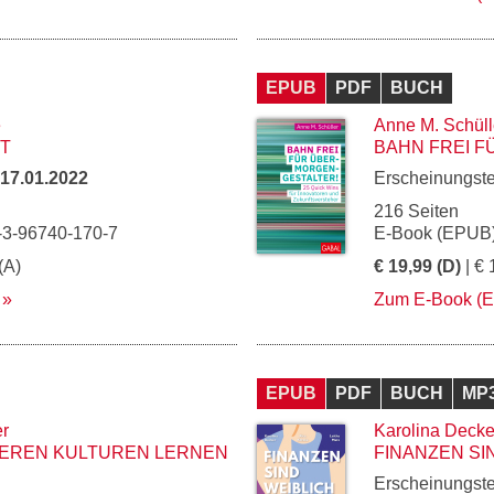
EPUB
PDF
BUCH
e
Anne M. Schüll
T
BAHN FREI 
17.01.2022
Erscheinungst
216 Seiten
-3-96740-170-7
E-Book (EPUB)
(A)
€ 19,99 (D)
| € 
Zum E-Book (
EPUB
PDF
BUCH
MP
er
Karolina Decke
DEREN KULTUREN LERNEN
FINANZEN SI
Erscheinungst