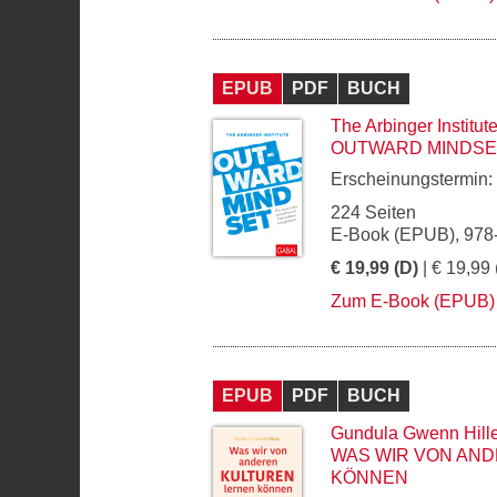
EPUB
PDF
BUCH
The Arbinger Institut
OUTWARD MINDSE
Erscheinungstermin:
224 Seiten
E-Book (EPUB), 978
€ 19,99 (D)
| € 19,99 
Zum E-Book (EPUB)
EPUB
PDF
BUCH
Gundula Gwenn Hill
WAS WIR VON AN
KÖNNEN