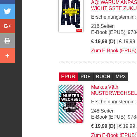
AQ: WARUM ANPAS
WICHTIGSTE ZUK
Erscheinungstermin:
216 Seiten
E-Book (EPUB), 978
€ 19,99 (D)
| € 19,99 
Zum E-Book (EPUB)
EPUB
PDF
BUCH
MP3
Markus Väth
MUSTERWECHSEL
Erscheinungstermin:
248 Seiten
E-Book (EPUB), 978
€ 19,99 (D)
| € 19,99 
Zum E-Book (EPUB)