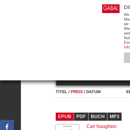
0
ARTIKEL
0.00 €
D
Wir
Med
wir
Wer
START
BÜCHER
wei
Nut
GESAMTVERZEICHNIS
BÜCHER
E-BO
Ein
Inf
FREITEXT
Neuerscheinung
Bests
Notwendig (2)
Name
TITEL
/
PREIS
/
DATUM
E
CMS_SESSIO
GV_COOKIES
EPUB
PDF
BUCH
MP3
Carl Naughton