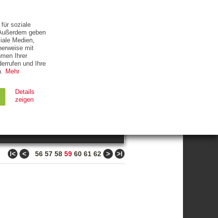
ETTER
KONTAKT
für soziale
. Außerdem geben
iale Medien,
herweise mit
hmen Ihrer
errufen und Ihre
.
Mehr
ZUM THEMA
Details
zeigen
suchen
Ablauf
Typ
ǀ<
<
>
>ǀ
56
57
58
59
60
61
62
Session
HTTP
90 Tage
HTTP