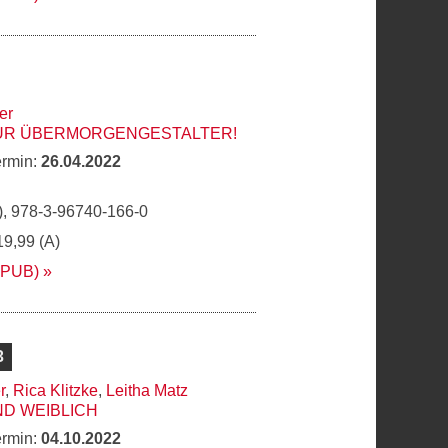
er
FÜR ÜBERMORGENGESTALTER!
ermin:
26.04.2022
, 978-3-96740-166-0
19,99 (A)
EPUB)
3
r
,
Rica Klitzke
,
Leitha Matz
ND WEIBLICH
ermin:
04.10.2022