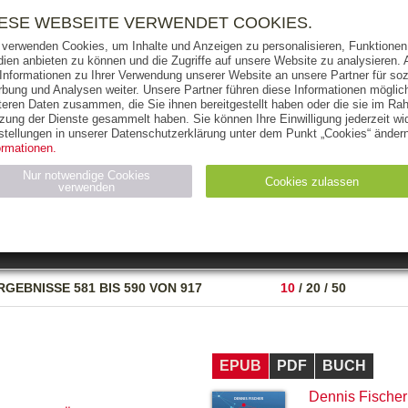
RIGHTS
PRESSE
HANDEL
FÜR UNTERNEHMEN
NEWSL
IESE WEBSEITE VERWENDET COOKIES.
 verwenden Cookies, um Inhalte und Anzeigen zu personalisieren, Funktionen 
ien anbieten zu können und die Zugriffe auf unsere Website zu analysieren
 Informationen zu Ihrer Verwendung unserer Website an unsere Partner für soz
bung und Analysen weiter. Unsere Partner führen diese Informationen möglic
THEMEN
AUTOREN
VERLAG
teren Daten zusammen, die Sie ihnen bereitgestellt haben oder die sie im Ra
zung der Dienste gesammelt haben. Sie können Ihre Einwilligung jederzeit wid
OKS
AUDIO-CDS
MP3
NON-BOOKS
stellungen in unserer Datenschutzerklärung unter dem Punkt „Cookies“ ändern
ormationen.
AUSGABEART
AUS DER REIHE
Nur notwendige Cookies
Cookies zulassen
verwenden
eller
Statistiken (4)
Marketing (4)
Anbieter
Zweck
RGEBNISSE
581 BIS 590 VON 917
10
/
20
/
50
gabal-
N_ID
Wird für die Speicherung der Benutzer-Session verwendet
verlag.de
gabal-
Speichert den Zustimmungsstatus des Benutzers für Cookies
verlag.de
auf der aktuellen Domäne.
EPUB
PDF
BUCH
Dennis Fischer