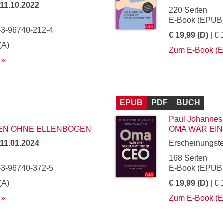
11.10.2022
220 Seiten
E-Book (EPUB)
-3-96740-212-4
€ 19,99 (D)
| € 
(A)
Zum E-Book (
EPUB
PDF
BUCH
Paul Johannes
EN OHNE ELLENBOGEN
OMA WÄR EI
11.01.2024
Erscheinungst
168 Seiten
-3-96740-372-5
E-Book (EPUB)
(A)
€ 19,99 (D)
| € 
Zum E-Book (