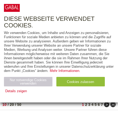
0
ARTIKEL
0.00 €
DIESE WEBSEITE VERWENDET
COOKIES.
Wir verwenden Cookies, um Inhalte und Anzeigen zu personalisieren,
FREITEXT
Funktionen für soziale Medien anbieten zu können und die Zugriffe auf
unsere Website zu analysieren. Außerdem geben wir Informationen zu
Ihrer Verwendung unserer Website an unsere Partner für soziale
AUSGABEART
Medien, Werbung und Analysen weiter. Unsere Partner führen diese
Informationen möglicherweise mit weiteren Daten zusammen, die Sie
AUS DER REIHE
ihnen bereitgestellt haben oder die sie im Rahmen Ihrer Nutzung der
Dienste gesammelt haben. Sie können Ihre Einwilligung jederzeit
widerrufen und Ihre Einstellungen in unserer Datenschutzerklärung unter
ZUM THEMA
dem Punkt „Cookies“ ändern.
Mehr Informationen.
Nur notwendige Cookies
Neuerscheinung
Bestseller
Cookies zulassen
suchen
verwenden
Details zeigen
TITEL
/
PREIS
/
DATUM
1 BIS 10 VON 917
Notwendig (2)
Statistiken (4)
Marketing (4)
>
>ǀ
10
/
20
/
50
1
2
3
4
5
6
7
Anbiet
Abl
Ty
Name
Zweck
er
auf
p
H