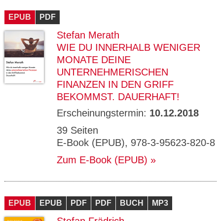
CMS_S
gabal-
Se
Wird für die Speicherung der Benutzer-
T
ESSION
verlag.
ssi
Session verwendet
T
EPUB
_ID
PDF
de
on
P
H
Stefan Merath
gabal-
Speichert den Zustimmungsstatus des
90
GV_CO
T
verlag.
Benutzers für Cookies auf der aktuellen
Ta
OKIES
T
WIE DU INNERHALB WENIGER
de
Domäne.
ge
P
MONATE DEINE
UNTERNEHMERISCHEN
FINANZEN IN DEN GRIFF
BEKOMMST. DAUERHAFT!
Erscheinungstermin:
10.12.2018
39 Seiten
E-Book (EPUB), 978-3-95623-820-8
Zum E-Book (EPUB)
EPUB
EPUB
PDF
PDF
BUCH
MP3