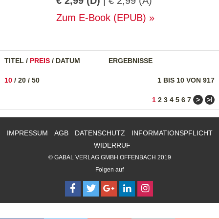
€ 2,99 (D)
| € 2,99 (A)
Zum E-Book (EPUB)
TITEL
/
PREIS
/
DATUM
ERGEBNISSE
10
/
20
/
50
1 BIS 10 VON 917
>
>ǀ
1
2
3
4
5
6
7
IMPRESSUM
AGB
DATENSCHUTZ
INFORMATIONSPFLICHT
WIDERRUF
© GABAL VERLAG GMBH OFFENBACH 2019
Folgen auf