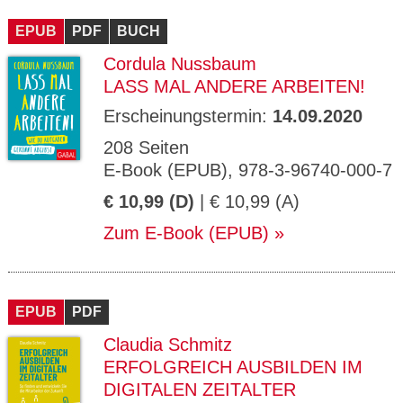
CMS_S
gabal-
Se
Wird für die Speicherung der Benutzer-
T
ESSION
verlag.
ssi
Session verwendet
T
EPUB
_ID
PDF
de
BUCH
on
P
H
Cordula Nussbaum
gabal-
Speichert den Zustimmungsstatus des
90
GV_CO
T
verlag.
Benutzers für Cookies auf der aktuellen
Ta
OKIES
T
LASS MAL ANDERE ARBEITEN!
de
Domäne.
ge
P
Erscheinungstermin:
14.09.2020
208 Seiten
E-Book (EPUB), 978-3-96740-000-7
€ 10,99 (D)
| € 10,99 (A)
Zum E-Book (EPUB)
EPUB
PDF
Claudia Schmitz
ERFOLGREICH AUSBILDEN IM
DIGITALEN ZEITALTER