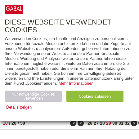
0
ARTIKEL
0.00 €
DIESE WEBSEITE VERWENDET
COOKIES.
Wir verwenden Cookies, um Inhalte und Anzeigen zu personalisieren,
FREITEXT
Funktionen für soziale Medien anbieten zu können und die Zugriffe auf
unsere Website zu analysieren. Außerdem geben wir Informationen zu
Ihrer Verwendung unserer Website an unsere Partner für soziale
AUSGABEART
Medien, Werbung und Analysen weiter. Unsere Partner führen diese
Informationen möglicherweise mit weiteren Daten zusammen, die Sie
AUS DER REIHE
ihnen bereitgestellt haben oder die sie im Rahmen Ihrer Nutzung der
Dienste gesammelt haben. Sie können Ihre Einwilligung jederzeit
widerrufen und Ihre Einstellungen in unserer Datenschutzerklärung unter
ZUM THEMA
dem Punkt „Cookies“ ändern.
Mehr Informationen.
Nur notwendige Cookies
Neuerscheinung
Bestseller
Cookies zulassen
suchen
verwenden
Details zeigen
TITEL
/
PREIS
/
DATUM
281 BIS 290 VON 917
Notwendig (2)
Statistiken (4)
Marketing (4)
ǀ<
<
>
10
/
20
/
50
26
27
28
29
30
31
32
Anbiet
Abl
Ty
Name
Zweck
er
auf
p
H