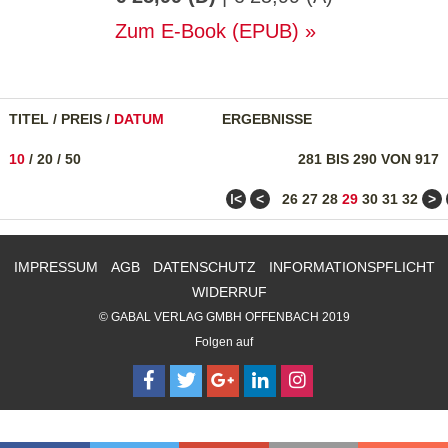
Zum E-Book (EPUB)
TITEL
/
PREIS
/
DATUM
ERGEBNISSE
10
/
20
/
50
281 BIS 290 VON 917
ǀ<
<
>
26
27
28
29
30
31
32
IMPRESSUM
AGB
DATENSCHUTZ
INFORMATIONSPFLICHT
WIDERRUF
© GABAL VERLAG GMBH OFFENBACH 2019
Folgen auf