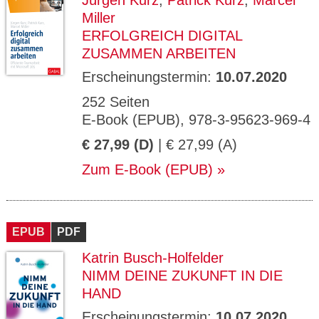
Jürgen Kurz
,
Patrick Kurz
,
Marcel
Miller
ERFOLGREICH DIGITAL
ZUSAMMEN ARBEITEN
Erscheinungstermin:
10.07.2020
252 Seiten
E-Book (EPUB), 978-3-95623-969-4
€ 27,99 (D)
| € 27,99 (A)
Zum E-Book (EPUB)
EPUB
PDF
Katrin Busch-Holfelder
NIMM DEINE ZUKUNFT IN DIE
HAND
Erscheinungstermin:
10.07.2020